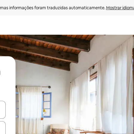
mas informações foram traduzidas automaticamente. 
Mostrar idioma
ore-os usando as seta para cima e para baixo do teclado ou tocando e