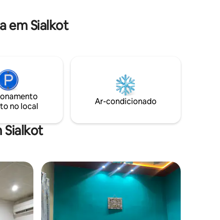
salas de estar Smart TV Wi-Fi Sofás, mesa
de jantar, lençóis/roupas de cama e
 em Sialkot
toalhas limpas, produtos de higiene
pessoal, sabonete
ionamento
Ar-condicionado
to no local
 Sialkot