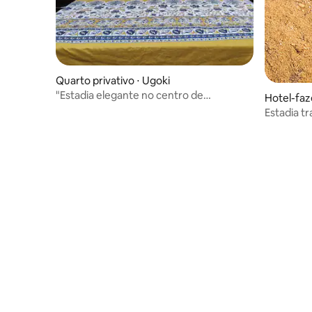
Quarto privativo ⋅ Ugoki
"Estadia elegante no centro de
Hotel-faz
exportação industrial Sialkot"
Estadia t
mim, Sial