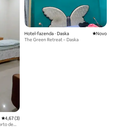
Hotel-fazenda ⋅ Daska
Novo lugar para fi
Novo
The Green Retreat – Daska
4,67 de uma avaliação média de 5, 3 avaliações
4,67 (3)
orto de