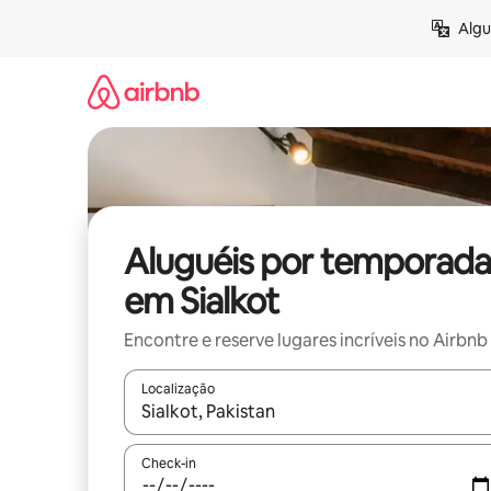
Pular
Algu
para
o
conteúdo
Aluguéis por temporada
em Sialkot
Encontre e reserve lugares incríveis no Airbnb
Localização
Quando os resultados estiverem disponíveis, expl
Check-in