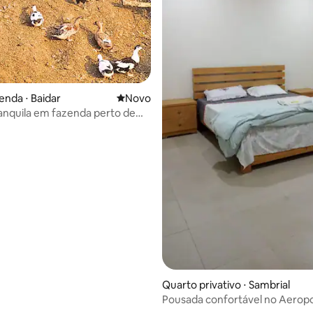
enda ⋅ Baidar
Novo lugar para ficar
Novo
ranquila em fazenda perto de
kot
Quarto privativo ⋅ Sambrial
Pousada confortável no Aerop
Sialkot