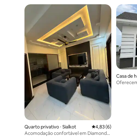
Casa de h
Oferecem
Quarto privativo ⋅ Sialkot
4,83 de uma avaliação
4,83 (6)
Acomodação confortável em Diamond