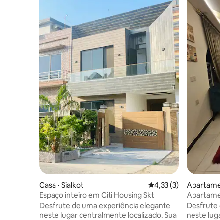
Casa ⋅ Sialkot
4,33 de uma avaliação
4,33 (3)
Apartame
Espaço inteiro em Citi Housing Skt
Apartam
do terraç
Desfrute de uma experiência elegante
Desfrute 
neste lugar centralmente localizado. Sua
neste luga