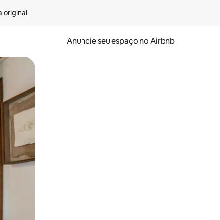
 original
Anuncie seu espaço no Airbnb
 deslizando o dedo na tela.