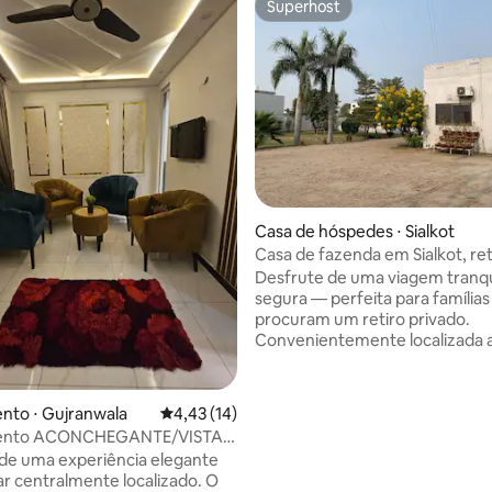
Superhost
Superhost
Casa de hóspedes ⋅ Sialkot
Casa de fazenda em Sialkot, ret
familiar perto de Cantt
Desfrute de uma viagem tranqu
segura — perfeita para família
procuram um retiro privado.
Convenientemente localizada a
minutos de Sialkot Cantt e a ap
minutos de locais populares c
McDonald's e Domino's, esta
 média de 5, 3 avaliações
nto ⋅ Gujranwala
4,43 de uma avaliação média de 5, 14 avalia
4,43 (14)
propriedade oferece relaxament
ento ACONCHEGANTE/VISTA
acesso a entretenimento. A fazenda
o
de uma experiência elegante
possui: 3 quartos espaçosos com camas
r centralmente localizado. O
de casal e banheiros anexos Um lounge