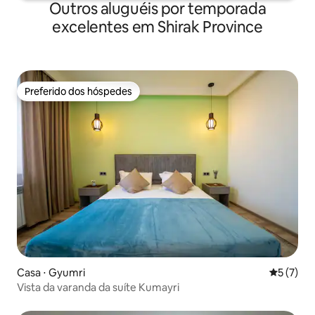
Outros aluguéis por temporada
excelentes em Shirak Province
Preferido dos hóspedes
Preferido dos hóspedes
Casa ⋅ Gyumri
5 de uma 
5 (7)
Vista da varanda da suíte Kumayri