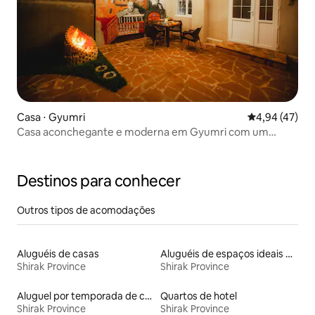
Casa ⋅ Gyumri
4,94 de uma a
4,94 (47)
Casa aconchegante e moderna em Gyumri com um
jardim
Destinos para conhecer
Outros tipos de acomodações
Aluguéis de casas
Aluguéis de espaços ideais para famílias
Shirak Province
Shirak Province
Aluguel por temporada de casas de hóspedes
Quartos de hotel
Shirak Province
Shirak Province