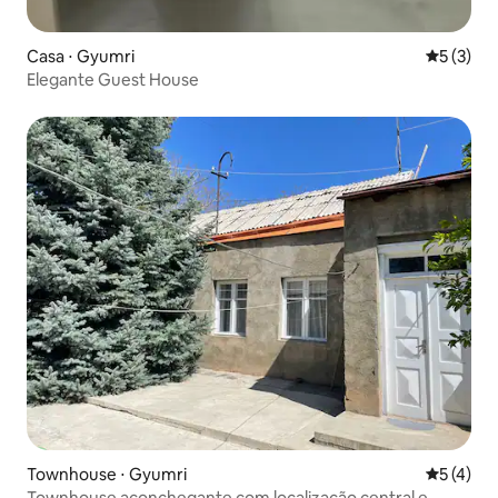
Casa ⋅ Gyumri
5 de uma 
5 (3)
Elegante Guest House
Townhouse ⋅ Gyumri
5 de uma 
5 (4)
Townhouse aconchegante com localização central e