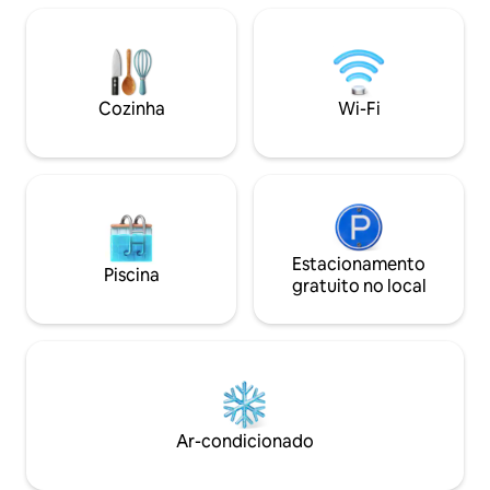
internas, há uma cozinha ao ar livre, 2
estar internas/ext
banheiros, uma varanda fora da
enorme quintal c
garagem, área de churrasco no quintal.
protegido por um 
Tudo na casa é trabalhado pelos
garagem completa
proprietários com cuidado e com o
o conforto modern
Cozinha
Wi-Fi
conforto dos hóspedes em mente.
Estacionamento
Piscina
gratuito no local
Ar-condicionado