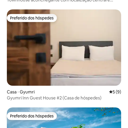
jardim agradável
Preferido dos hóspedes
Preferido dos hóspedes
Casa ⋅ Gyumri
5 de uma 
5 (9)
Gyumri Inn Guest House #2 (Casa de hóspedes)
Preferido dos hóspedes
Preferido dos hóspedes