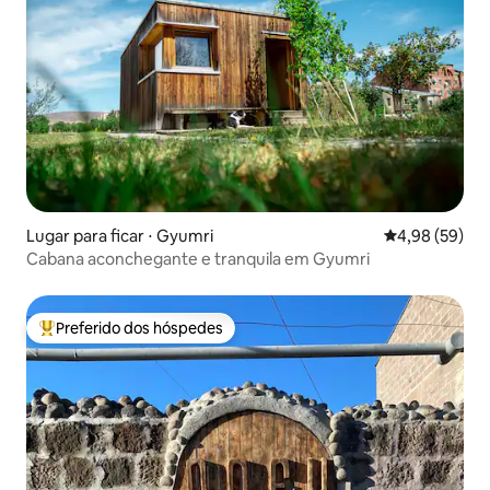
Lugar para ficar ⋅ Gyumri
4,98 de uma a
4,98 (59)
Cabana aconchegante e tranquila em Gyumri
Preferido dos hóspedes
Entre os melhores preferidos dos hóspedes