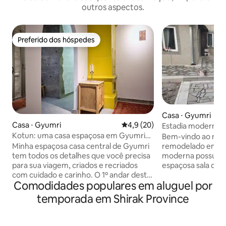
outros aspectos.
Preferido dos hóspedes
Preferido dos hóspedes
Casa ⋅ Gyumri
Casa ⋅ Gyumri
4,9 de uma avaliação média de
4,9 (20)
Estadia moderna 
Kotun: uma casa espaçosa em Gyumri
Bem-vindo ao nos
— o 1º andar
Minha espaçosa casa central de Gyumri
remodelado em Gy
tem todos os detalhes que você precisa
moderna possui 2
para sua viagem, criados e recriados
espaçosa sala de e
com cuidado e carinho. O 1º andar desta
lavanderia, 2 banh
Comodidades populares em aluguel por
casa de 2 andares com entrada
azulejos com banc
desesperada tem 4 quartos, 5 camas
Durma tranquilam
temporada em Shirak Province
para até 7 hóspedes. Você encontrará
2 camas de soltei
um bar exclusivo, sala de vinhos e jogos
para dormir no so
no porão. Além das conveniências
churrasqueiras ao a