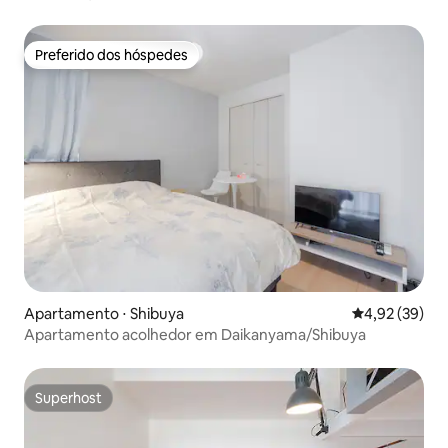
Preferido dos hóspedes
Preferido dos hóspedes
Apartamento ⋅ Shibuya
4,92 de uma a
4,92 (39)
Apartamento acolhedor em Daikanyama/Shibuya
Superhost
Superhost