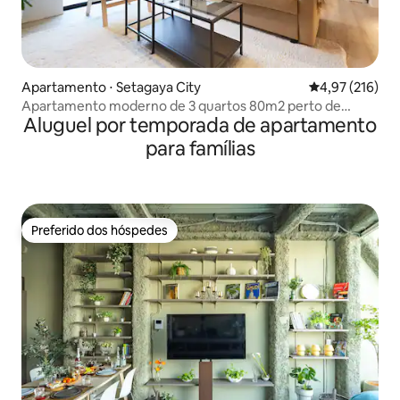
Apartamento ⋅ Setagaya City
4,97 de uma av
4,97 (216)
Apartamento moderno de 3 quartos 80m2 perto de
Aluguel por temporada de apartamento
Shibuya!
para famílias
Preferido dos hóspedes
Preferido dos hóspedes