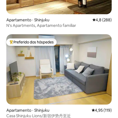
Apartamento ⋅ Shinjuku
4,8 de uma av
4,8 (288)
N's Apartments, Apartamento familiar
Preferido dos hóspedes
Entre os melhores preferidos dos hóspedes
Apartamento ⋅ Shinjuku
4,95 de uma av
4,95 (119)
Casa Shinjuku Lions/新宿伊势丹至近