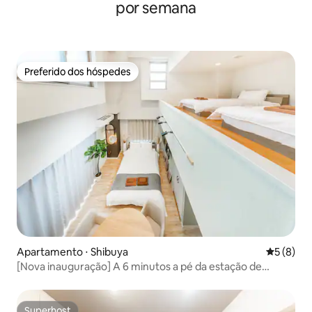
ある指定スペースへ荷物を置いていただ
por semana
けます。 ただし、荷物置き場には鍵があ
りません。現金、パスポート、貴重品な
どは置かず、お客様ご自身の責任で適切
に管理してください。 【注意事項】 *港
区保健所の安全規定により、転落防止お
Preferido dos hóspedes
Preferido dos hóspedes
よびプライバシー保護のため、室内左側
の窓は左右それぞれ約10cmまでしか開け
られません。 換気用としてご利用いただ
けるほか、室内には換気扇も設置されて
います。 【ご宿泊時の注意事項】 * 室内
では靴を脱いでお過ごしください。 * 玄
関は暗証番号式です。暗証番号は適切に
管理し、第三者には知らせないでくださ
い。 * 室内および建物の共用部分は全面
禁煙です。 * 大声での会話、騒音、走
る・跳ぶなどの行為はご遠慮ください。 *
キッチンは簡単な調理に限りご利用いた
だけます。 * 油煙や強いにおいが発生す
Apartamento ⋅ Shibuya
5 de uma 
5 (8)
る調理はお控えください。 * 室内設備や
[Nova inauguração] A 6 minutos a pé da estação de
備品を汚したり、破損したりしないよう
Shibuya e a 3 minutos a pé da estação de Kamizumi |
大切にお使いください。 * チェックアウ
Acesso direto às principais estações da linha Yamanote |
ト時に大量のゴミを残さないでくださ
Disponível para veículos elétricos | Loft House para 4
い。 * 実際の宿泊人数が予約時の申告人
Superhost