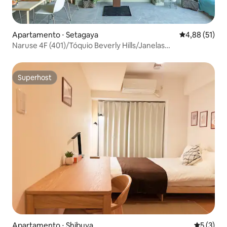
Apartamento ⋅ Setagaya
4,88 de uma a
4,88 (51)
Naruse 4F (401)/Tóquio Beverly Hills/Janelas
grandes/Shibuya/Sinjuku/Celebridades/Vista
bonita/Céu/ARTE
Superhost
Superhost
Apartamento ⋅ Shibuya
5 de uma 
5 (3)