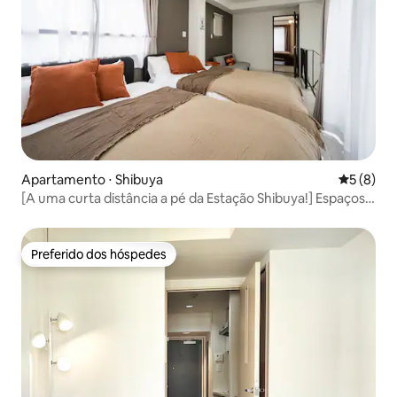
Apartamento ⋅ Shibuya
5 de uma 
5 (8)
[A uma curta distância a pé da Estação Shibuya!] Espaçoso
apartamento tipo duplex com 6 camas (para até 9
pessoas)
Preferido dos hóspedes
Preferido dos hóspedes