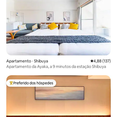
Apartamento ⋅ Shibuya
4,88 de uma av
4,88 (137)
Apartamento da Ayaka, a 9 minutos da estação Shibuya
Preferido dos hóspedes
Entre os melhores preferidos dos hóspedes