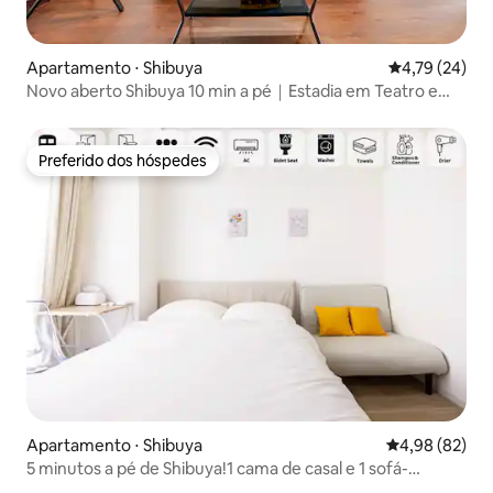
Apartamento ⋅ Shibuya
4,79 de uma a
4,79 (24)
Novo aberto Shibuya 10 min a pé｜Estadia em Teatro e
Jardim
Preferido dos hóspedes
Preferido dos hóspedes
Apartamento ⋅ Shibuya
4,98 de uma a
4,98 (82)
5 minutos a pé de Shibuya!1 cama de casal e 1 sofá-
cama.