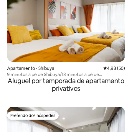
Apartamento ⋅ Shibuya
4,98 de uma a
4,98 (50)
9 minutos a pé de Shibuya/13 minutos a pé de
Aluguel por temporada de apartamento
Omotesando/para 5 pessoas/33 m²/área tranquila/ideal
para estadias de longa duração
privativos
Preferido dos hóspedes
Preferido dos hóspedes