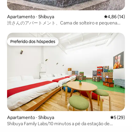
Apartamento ⋅ Shibuya
4,86 de uma a
4,86 (14)
渋さんのアパートメント、Cama de solteiro e pequena
cama de casal separadas.
Preferido dos hóspedes
Preferido dos hóspedes
Apartamento ⋅ Shibuya
5 de uma a
5 (29)
Shibuya Family Labs/10 minutos a pé da estação de
Shibuya.