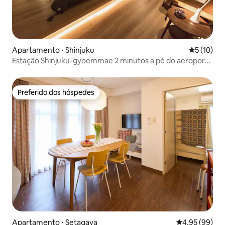
Apartamento ⋅ Shinjuku
5 de uma a
5 (10)
Estação Shinjuku-gyoemmae 2 minutos a pé do aeroporto
45 minutos
Preferido dos hóspedes
Preferido dos hóspedes
Apartamento ⋅ Setagaya
4,95 de uma a
4,95 (99)