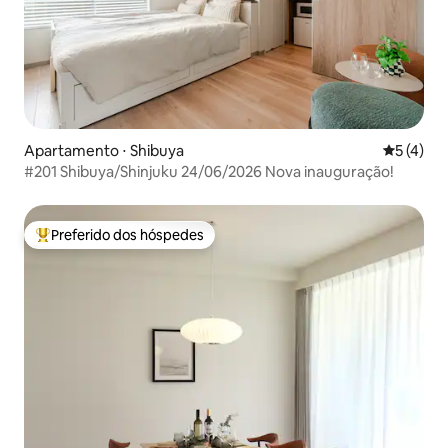
Apartamento ⋅ Shibuya
5 de uma 
5 (4)
#201 Shibuya/Shinjuku 24/06/2026 Nova inauguração!
Preferido dos hóspedes
Entre os melhores preferidos dos hóspedes