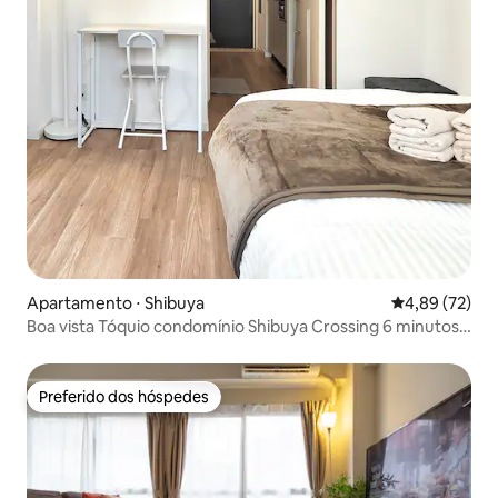
Apartamento ⋅ Shibuya
4,89 de uma a
4,89 (72)
Boa vista Tóquio condomínio Shibuya Crossing 6 minutos a
pé
Preferido dos hóspedes
Preferido dos hóspedes