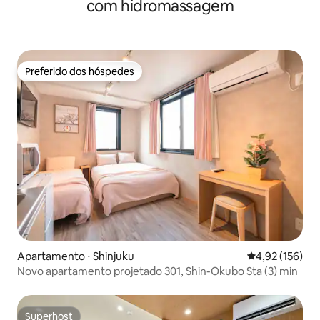
com hidromassagem
Preferido dos hóspedes
Preferido dos hóspedes
Apartamento ⋅ Shinjuku
4,92 de uma av
4,92 (156)
Novo apartamento projetado 301, Shin-Okubo Sta (3) min
Superhost