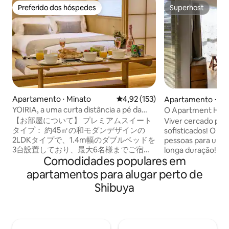
Preferido dos hóspedes
Superhost
Preferido dos hóspedes
Superhost
Apartamento ⋅ Minato
4,92 de uma avaliação média de 
4,92 (153)
Apartamento ⋅ Sh
YOIRIA, a uma curta distância a pé da
O Apartment Hotel
Torre de Tóquio, com acesso a 4 linhas
a pé da Estação
【お部屋について】 プレミアムスイート
Viver cercado por 
de trem, perto da estação, com conexão
快適な東京滞在を、
タイプ： 約45㎡の和モダンデザインの
sofisticados! O qua
direta para os dois aeroportos e para
2LDKタイプで、1.4m幅のダブルベッドを
pessoas para uma 
todos os pontos turísticos, 2 quartos,
3台設置しており、最大6名様までご宿泊
longa duração! P
para no máximo 6...
Comodidades populares em
いただけます。 建物にはエレベーターが
duração desejada 
あり、各フロア1室のみのため、プライベ
alguns dias de alu
apartamentos para alugar perto de
ート性の高い空間です。 同じ建物内に同
até estadias de lo
Shibuya
一タイプのお部屋が複数ございます。ご
meses ou mais! De
利用いただくお部屋と階数は、ご宿泊前
também estão disp
に割り当てのうえご案内いたします。す
de 28 dias ou mais
べてのお部屋は間取り・設備・仕様が同
contato conosco!
じですので、安心してご予約ください。
de 37 m ². Há um a