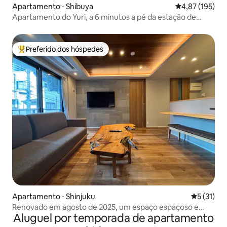
Apartamento ⋅ Shibuya
4,87 de uma av
4,87 (195)
Apartamento do Yuri, a 6 minutos a pé da estação de
Shibuya, Wi-Fi, cama de casal.
Preferido dos hóspedes
Entre os melhores preferidos dos hóspedes
Apartamento ⋅ Shinjuku
5 de uma a
5 (31)
Renovado em agosto de 2025, um espaço espaçoso e
Aluguel por temporada de apartamento
confortável (no 2º andar), mesmo estando no centro da
cidade