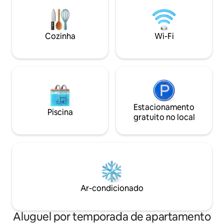
スーパーマーケットまでは徒歩約1分で、
direita enquanto v
滞在中のお買い物にも便利です。 【 間取
da frente. Há um 
り・ベッド】 お部屋は約45㎡の2LDKタ
frente à entrada 
Cozinha
Wi-Fi
イプです。 * ベッドルームA：1.4m幅のダ
esquerda. A cozin
ブルベッド1台 * ベッドルームB：1.4m幅
equipada com uma
のダブルベッド2台 * 最大宿泊人数：6名
com um fogão IH d
ベッドルームAは、扉をすべて開けてリビ
utensílios de cozin
ングとつなげることも、完全に閉めて独
tem uma cama de 
立した寝室として利用することもできま
mesa, uma mesa e
す。 【チェックイン・サービス】 オンラ
número de pessoa
インでのセルフチェックインを採用して
aqui é de 1 a 4 pe
Estacionamento
Piscina
おり、お部屋のドアは暗証番号式です。
cama de casal e, 
gratuito no local
現地での対面手続きは必要ありません。
sofá-cama de solte
以下のサービスも承っております。 * 無
chão. Se você us
料の荷物預かり * 空港送迎の手配 * ケーキ
cama extra, pedim
の予約代行 近隣には日本でも有名なケー
faça sua própria 
キ店がございます。ご希望の場合は事前
incluem toalhas d
にお問い合わせください。 15泊以上ご宿
rosto, chinelos, x
泊のお客様には、滞在中1回の無料清掃サ
sabonete corporal
Ar-condicionado
ービスをご提供します。事前予約制で、
escovas de cabelo
ご希望の日付をご指定いただけます。
higiênico para o 
【荷物預かり】 チェックイン日およびチ
Aluguel por temporada de apartamento
ェックアウト日は、お部屋のドア付近に