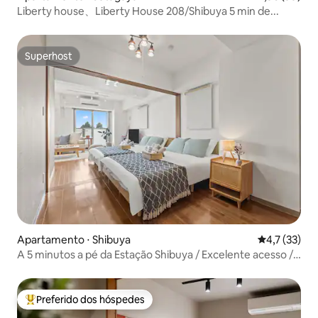
Liberty house、Liberty House 208/Shibuya 5 min de...
Superhost
Superhost
Apartamento ⋅ Shibuya
4,7 de uma a
4,7 (33)
A 5 minutos a pé da Estação Shibuya / Excelente acesso /
Espaço amplo para 4 pessoas / Acomoda até 6 pessoas,
apartamento com cama de casal 119
Preferido dos hóspedes
Entre os melhores preferidos dos hóspedes