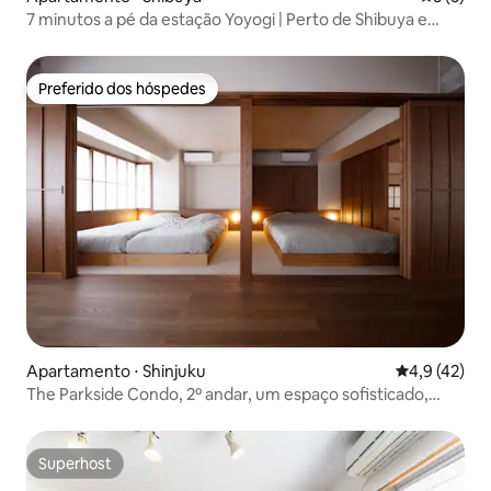
7 minutos a pé da estação Yoyogi | Perto de Shibuya e
Shinjuku | Condomínio novo | A uma curta distância a pé
do Parque Yoyogi
Preferido dos hóspedes
Preferido dos hóspedes
Apartamento ⋅ Shinjuku
4,9 de uma a
4,9 (42)
The Parkside Condo, 2º andar, um espaço sofisticado,
moderno e elegante
Superhost
Superhost