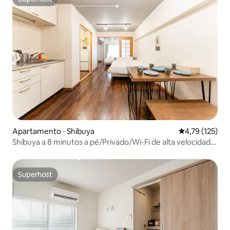
Superhost
pessoas
数を超えた場合、追加料金を請求いたし
ます。 * すべての宿泊者は有効な身分証
明書を提出する必要があります。 * 身分
証明書を提出できない方はご宿泊いただ
けません。 * 近隣への迷惑行為や施設運
営に支障をきたす行為が確認された場
合、警察へ通報し、退室をお願いする場
合があります。 * 延泊をご希望の場合
は、必ず事前にお支払いください。 * 入
金確認後に延泊が正式に成立します。 *
口頭での約束は無効となり、後払いには
対応しておりません。 15泊以上ご宿泊の
お客様は、事前予約により滞在中1回の無
Apartamento ⋅ Shibuya
4,79 de uma av
4,79 (125)
料清掃サービスをご利用いただけます。
Shibuya a 8 minutos a pé/Privado/Wi-Fi de alta velocidade
gratuito...
Superhost
Superhost