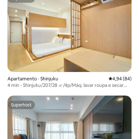
Superhost
Apartamento ⋅ Shinjuku
4,94 de uma av
4,94 (84)
4 min - Shinjuku/207/28 ㎡/4p/Máq. lavar roupa e secar
roupa/Wi-Fi gratuito
Superhost
Superhost