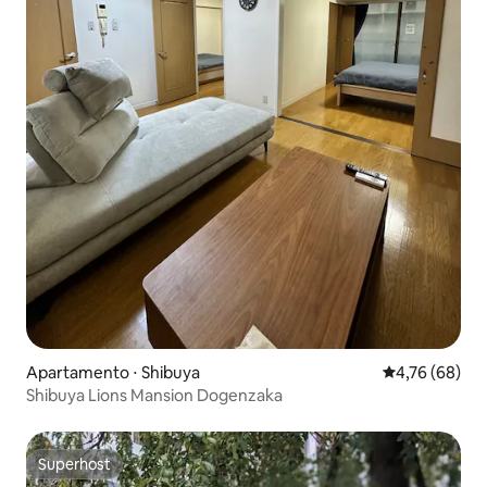
Apartamento ⋅ Shibuya
4,76 de uma a
4,76 (68)
Shibuya Lions Mansion Dogenzaka
Superhost
Superhost