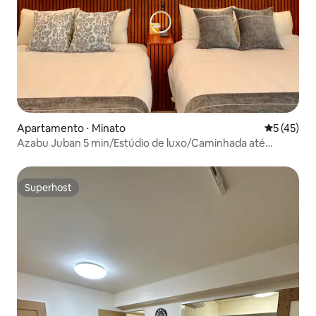
Apartamento ⋅ Minato
5 de uma a
5 (45)
Azabu Juban 5 min/Estúdio de luxo/Caminhada até
Roppongi
Superhost
Superhost