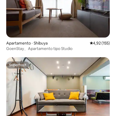
Apartamento ⋅ Shibuya
4,92 de uma av
4,92 (155)
GoenStay、Apartamento tipo Studio
Superhost
Superhost