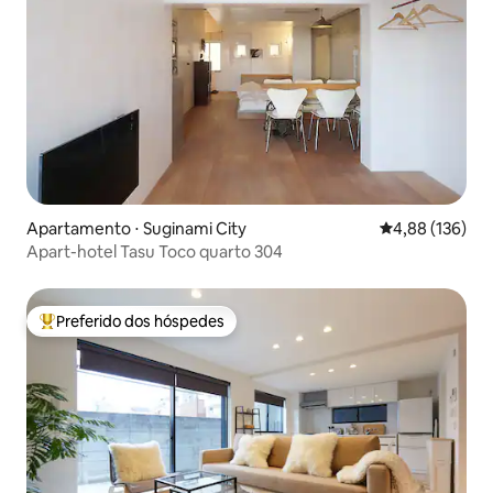
Apartamento ⋅ Suginami City
4,88 de uma av
4,88 (136)
Apart-hotel Tasu Toco quarto 304
Preferido dos hóspedes
Entre os melhores preferidos dos hóspedes