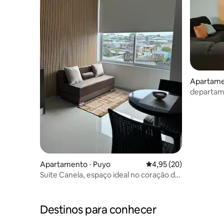
Apartame
departam
Apartamento ⋅ Puyo
4,95 de uma avaliação 
4,95 (20)
Suite Canela, espaço ideal no coração de
Puyo
Destinos para conhecer