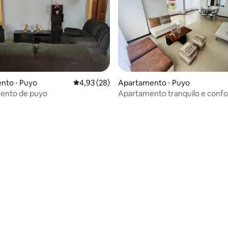
nto ⋅ Puyo
4,93 de uma avaliação média de 5, 28 avalia
4,93 (28)
Apartamento ⋅ Puyo
ento de puyo
Apartamento tranquilo e confo
média de 5, 20 avaliações