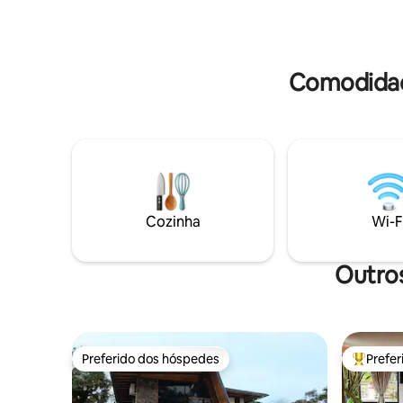
Estacionamento para cinco carros. Cerca
seja para
elétrica, alarme, câmeras de segurança.
espaço s
Contamos
Comodidad
Cozinha
Wi-F
Outros
Preferido dos hóspedes
Prefe
Preferido dos hóspedes
Entre os