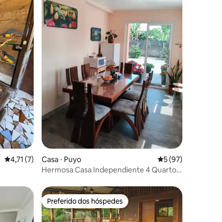
ções
4,71 de uma avaliação média de 5, 7 avaliações
4,71 (7)
Casa ⋅ Puyo
5 de uma avaliação
5 (97)
Hermosa Casa Independiente 4 Quartos
1 a 11 Hóspedes
Preferido dos hóspedes
os hóspedes
Preferido dos hóspedes