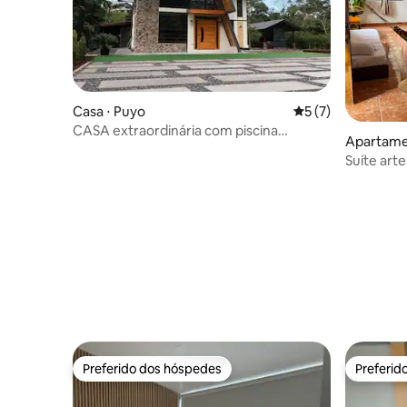
Casa ⋅ Puyo
5 de uma avaliação
5 (7)
CASA extraordinária com piscina
Apartame
privativa
Suíte art
pátio priv
Preferido dos hóspedes
Preferid
Preferido dos hóspedes
Preferid