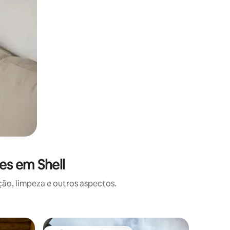
es em Shell
o, limpeza e outros aspectos.
Apartame