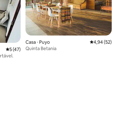
Casa ⋅ Puyo
4,94 de uma avaliação
4,94 (52)
Quinta Betania
ções
5 de uma avaliação média de 5, 47 avaliações
5 (47)
rtável.