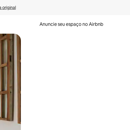
 original
Anuncie seu espaço no Airbnb
 deslizando o dedo na tela.