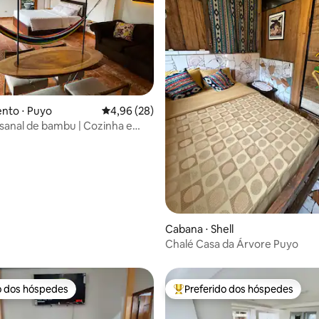
 média de 5, 7 avaliações
nto ⋅ Puyo
4,96 de uma avaliação média de 5, 28 avalia
4,96 (28)
esanal de bambu | Cozinha e
ativo
Cabana ⋅ Shell
Chalé Casa da Árvore Puyo
o dos hóspedes
Preferido dos hóspedes
o dos hóspedes
Entre os melhores preferidos d