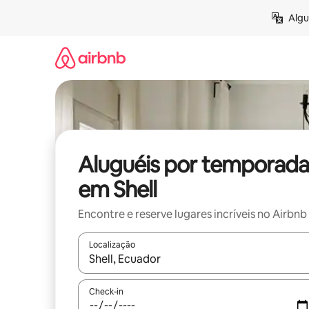
Pular
Algu
para
o
conteúdo
Aluguéis por temporada
em Shell
Encontre e reserve lugares incríveis no Airbnb
Localização
Quando os resultados estiverem disponíveis, expl
Check-in