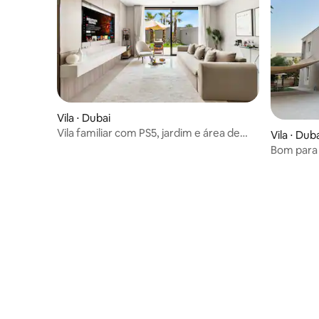
Vila ⋅ Dubai
Vila familiar com PS5, jardim e área de
Vila ⋅ Dub
lazer para crianças
Bom para r
independ