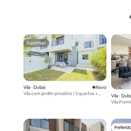
Superhost
Superhost
Vila ⋅ Dubai
Novo lugar para fic
Novo
Vila com jardim privativo | 3 quartos +
Vila ⋅ Dub
quarto de empregada, Dubai Hills
Vila Prem
Ranches 3
Preferid
Preferid