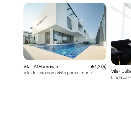
Vila ⋅ Al Hamriyah
4,2 de uma avaliação
4,2 (5)
Vila ⋅ Dub
Vila de luxo com vista para o mar e
Linda cas
piscina privativa