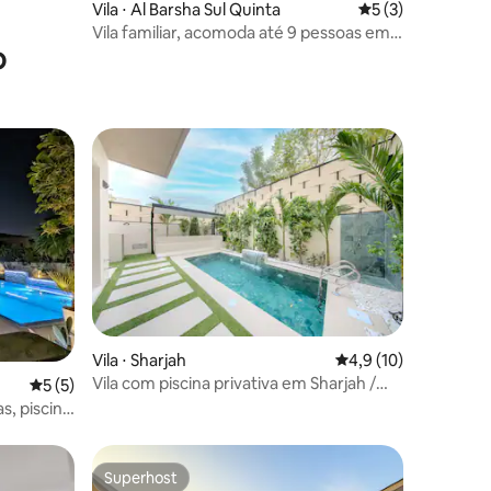
Vila ⋅ Al Barsha Sul Quinta
5 de uma avaliaçã
5 (3)
Vila familiar, acomoda até 9 pessoas em
o
JVT + Grande jardim
ções
Vila ⋅ Sharjah
4,9 de uma avaliação
4,9 (10)
Vila com piscina privativa em Sharjah /
5 de uma avaliação média de 5, 5 avaliações
5 (5)
Joia verde / Churrasqueira
s, piscina
Superhost
Superhost