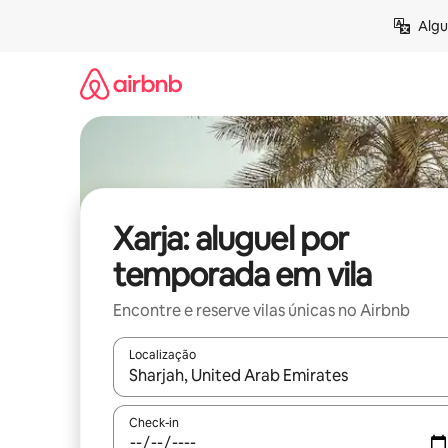
Pular
Algu
para
o
conteúdo
Xarja: aluguel por
temporada em vila
Encontre e reserve vilas únicas no Airbnb
Localização
Quando os resultados estiverem disponíveis, expl
Check-in