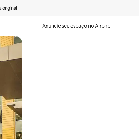
 original
Anuncie seu espaço no Airbnb
 deslizando o dedo na tela.