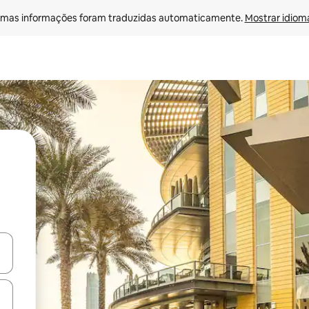
mas informações foram traduzidas automaticamente. 
Mostrar idioma
ore-os usando as seta para cima e para baixo do teclado ou tocando e