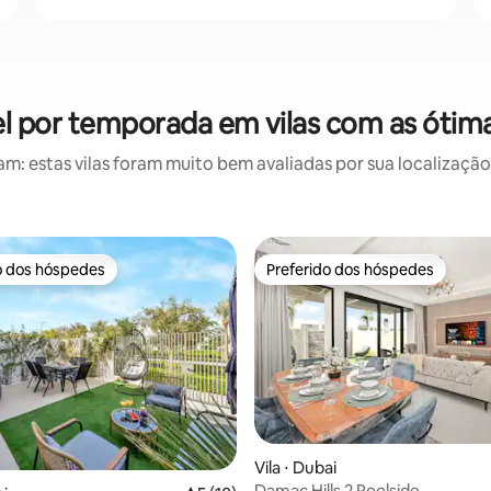
el por temporada em vilas com as ótim
: estas vilas foram muito bem avaliadas por sua localização,
o dos hóspedes
Preferido dos hóspedes
o dos hóspedes
Preferido dos hóspedes
média de 5, 17 avaliações
Vila ⋅ Dubai
Damac Hills 2 Poolside