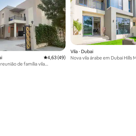
Vila ⋅ Dubai
ai
4,63 de uma avaliação média de 5, 49 avalia
4,63 (49)
Nova vila árabe em Dubai Hills M
quartos e 1 empregada domést
eunião de família vila
ente 7BR