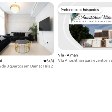
Preferido dos hóspedes
Preferido dos hóspedes
Vila ⋅ Ajman
 média de 5, 5 avaliações
Vila Anushthan para eventos, r
ai
5 de uma avaliação média de 5, 8 avalia
5 (8)
férias em casa
a de 3 quartos em Damac Hills 2