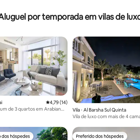
Aluguel por temporada em vilas de lux
ar
ai
4,79 de uma avaliação média de 5, 14 avalia
4,79 (14)
ium de 3 quartos em Arabian
Vila ⋅ Al Barsha Sul Quinta
 com quintal
Vila de luxo com mais de 4 cama
de 12m refrigerada/aquecida,
churrasqueira
o dos hóspedes
Preferido dos hóspedes
o dos hóspedes
Preferido dos hóspedes