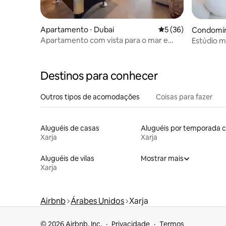
Apartamento ⋅ Dubai
5 de uma avaliação 
5 (36)
Condomíni
Apartamento com vista para o mar e
Estúdio 
acesso privativo à praia
Aljada/Ar
gratuito/
Destinos para conhecer
Outros tipos de acomodações
Coisas para fazer
Aluguéis de casas
Xarja
Xarja
Aluguéis de vilas
Mostrar mais
Xarja
Airbnb
Árabes Unidos
Xarja
© 2026 Airbnb, Inc.
Privacidade
Termos