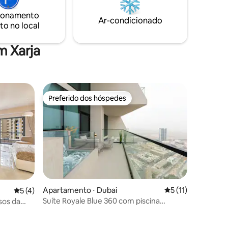
nossa suíte impecavelmente limpa e
, perto de
totalmente equipada garante uma
ionamento
Ar-condicionado
estadia perfeita.
to no local
artamento
m Xarja
Preferido dos hóspedes
Preferido dos hóspedes
ções
Apartamento ⋅ Dubai
5 de uma avaliação
5 (11)
5 de uma avaliação média de 5, 4 avaliações
5 (4)
Suíte Royale Blue 360 com piscina
sos da
privativa