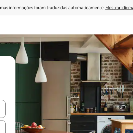
mas informações foram traduzidas automaticamente. 
Mostrar idioma
ore-os usando as seta para cima e para baixo do teclado ou tocando e