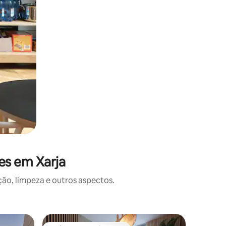
es em Xarja
o, limpeza e outros aspectos.
Apartame