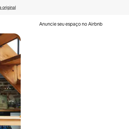
 original
Anuncie seu espaço no Airbnb
 deslizando o dedo na tela.