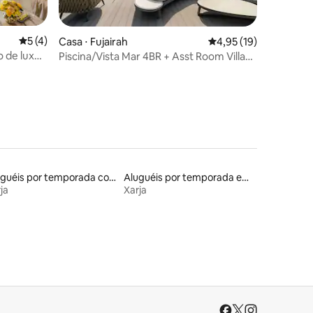
5 de uma avaliação média de 5, 4 avaliações
5 (4)
ções
Casa ⋅ Fujairah
4,95 de uma avaliação
4,95 (19)
io de luxo
Piscina/Vista Mar 4BR + Asst Room Villa
com Piscina Própria
Aluguéis por temporada com banheira de hidromassagem
Aluguéis por temporada em albergue
ja
Xarja