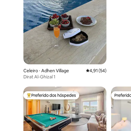
Celeiro ⋅ Adhen Village
4,91 de uma avaliação 
4,91 (54)
Dirat Al-Ghizal 1
Preferido dos hóspedes
Preferid
Entre os melhores preferidos dos hóspedes
Preferid