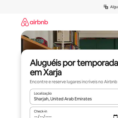
Pular
Algu
para
o
conteúdo
Aluguéis por temporada
em Xarja
Encontre e reserve lugares incríveis no Airbnb
Localização
Quando os resultados estiverem disponíveis, expl
Check-in