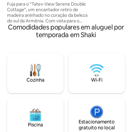
garantir seu conf
para Tatev
Fuja para o "Tatev-View Serene Double
Acorde com os son
Cottage", um encantador retiro de
natureza e desfru
madeira aninhado no coração da beleza
café da manhã ca
do sul da Armênia. Com vista para o
ingredientes de or
Comodidades populares em aluguel por
icônico Mosteiro de Tatev, este refúgio
Oferecemos o lar 
aconchegante oferece vistas
temporada em Shaki
para a sua escapa
deslumbrantes, um ambiente tranquilo
e a mistura perfeita de conforto e
natureza. Ideal para famílias ou casais, a
casa de campo possui um quarto
espaçoso com cama de casal, varanda,
comodidades modernas e um ambiente
acolhedor e rústico. Experimente
manhãs tranquilas e mergulhe na rica
Cozinha
Wi-Fi
herança da Armênia.
Estacionamento
Piscina
gratuito no local