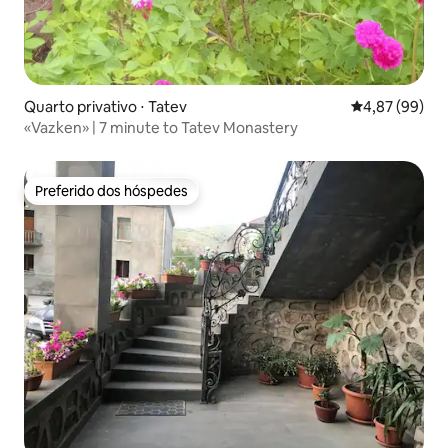
Quarto privativo ⋅ Tatev
4,87 de uma a
4,87 (99)
«Vazken» | 7 minute to Tatev Monastery
Preferido dos hóspedes
Preferido dos hóspedes