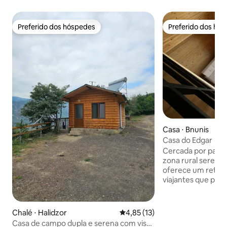
Preferido dos hóspedes
Preferido dos hó
Preferido dos hóspedes
Preferido dos hó
Casa ⋅ Bnunis
Casa do Edgar
Cercada por paisa
zona rural serena
oferece um retiro 
viajantes que pro
agitação da vida n
acomodações aco
com charme rústic
Chalé ⋅ Halidzor
4,85 de uma avaliação média de
4,85 (13)
é cuidadosamente
Casa de campo dupla e serena com vista