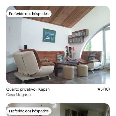
Preferido dos hóspedes
Preferido dos hóspedes
Quarto privativo ⋅ Kapan
5 de uma a
5 (10)
Casa Mogarak
Preferido dos hóspedes
Preferido dos hóspedes