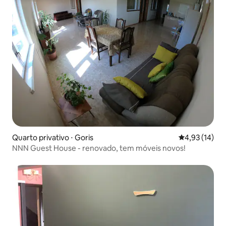
Quarto privativo ⋅ Goris
4,93 de uma a
4,93 (14)
NNN Guest House - renovado, tem móveis novos!