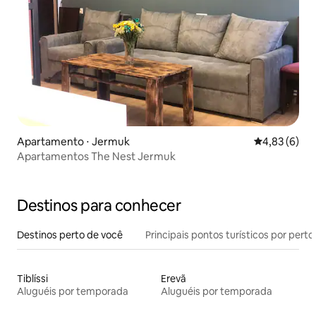
Apartamento ⋅ Jermuk
4,83 de uma 
4,83 (6)
Apartamentos The Nest Jermuk
Destinos para conhecer
Destinos perto de você
Principais pontos turísticos por perto
Tiblíssi
Erevã
Aluguéis por temporada
Aluguéis por temporada