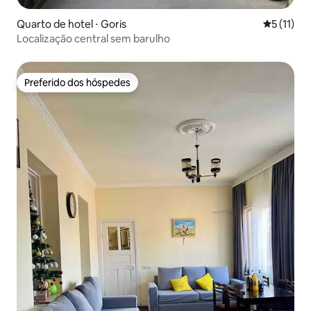
Quarto de hotel ⋅ Goris
5 de uma a
5 (11)
Localização central sem barulho
Preferido dos hóspedes
Preferido dos hóspedes