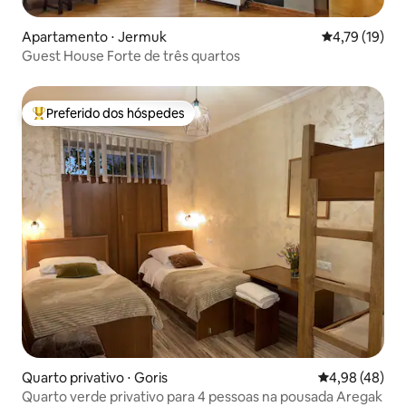
Apartamento ⋅ Jermuk
4,79 de uma a
4,79 (19)
Guest House Forte de três quartos
Preferido dos hóspedes
Entre os melhores preferidos dos hóspedes
Quarto privativo ⋅ Goris
4,98 de uma a
4,98 (48)
Quarto verde privativo para 4 pessoas na pousada Aregak