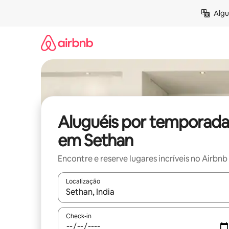
Pular
Algu
para
o
conteúdo
Aluguéis por temporada
em Sethan
Encontre e reserve lugares incríveis no Airbnb
Localização
Quando os resultados estiverem disponíveis, expl
Check-in