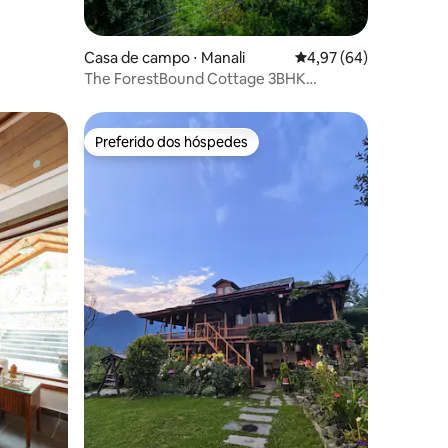
Casa de campo ⋅ Manali
4,97 de uma avaliação
4,97 (64)
The ForestBound Cottage 3BHK
Churrasqueira Lareira Manali
Preferido dos hóspedes
Preferido dos hóspedes
ções