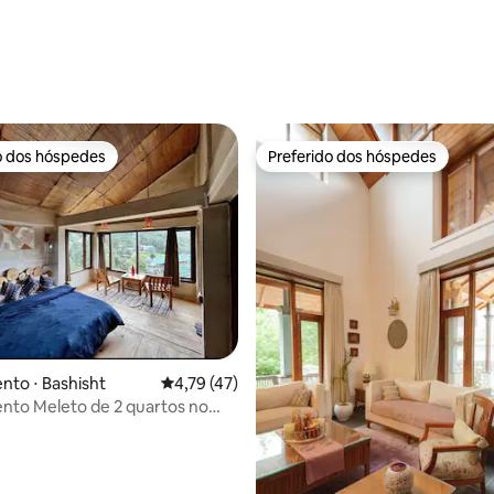
o dos hóspedes
Preferido dos hóspedes
o dos hóspedes
Preferido dos hóspedes
média de 5, 55 avaliações
to ⋅ Bashisht
4,79 de uma avaliação média de 5, 47 avalia
4,79 (47)
nto Meleto de 2 quartos no
dar