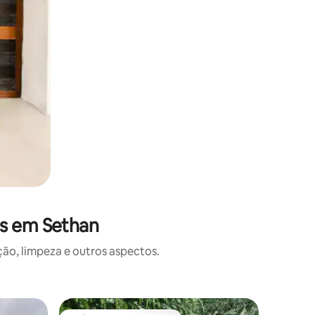
es em Sethan
o, limpeza e outros aspectos.
Casa ⋅ Ma