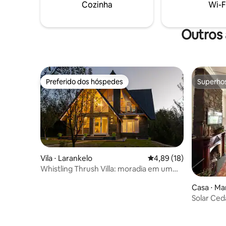
ideal par
Cozinha
Wi-F
2 minutos 
você a In
Tornando-
Outros 
Preferido dos hóspedes
Superho
Preferido dos hóspedes
Superho
Vila ⋅ Larankelo
4,89 de uma avaliação 
4,89 (18)
Whistling Thrush Villa: moradia em um
pomar de maçãs
Casa ⋅ Ma
Solar Ced