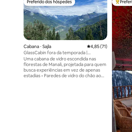
Preferido dos hóspedes
Prefe
Preferido dos hóspedes
Entre os
Cabana ⋅ Sajla
4,85 de uma avaliação 
4,85 (71)
GlassCabin fora da temporada |
ForestTrek•Teto de vidro•Wi-Fi
Uma cabana de vidro escondida nas
florestas de Manali, projetada para quem
busca experiências em vez de apenas
estadias • Paredes de vidro do chão ao
teto e teto panorâmico • Acorde com a
vista da floresta, durma sob as estrelas •
Acesso por uma trilha guiada de 1 a
1,5 hora subindo a colina • Feito com
madeira de demolição / luxo minimalista •
Ideal para escritores, casais, viajantes
que curtem o ritmo lento e quem quer
fazer uma desintoxicação digital • Vida
sustentável e de baixo impacto em
harmonia com a natureza • Silencioso,