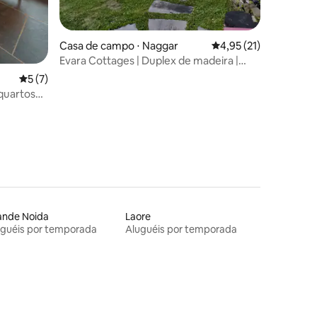
Casa de campo ⋅ Naggar
4,95 de uma avaliação
4,95 (21)
Evara Cottages | Duplex de madeira |
Jacuzzi
5 de uma avaliação média de 5, 7 avaliações
5 (7)
 quartos
ande Noida
Laore
uguéis por temporada
Aluguéis por temporada