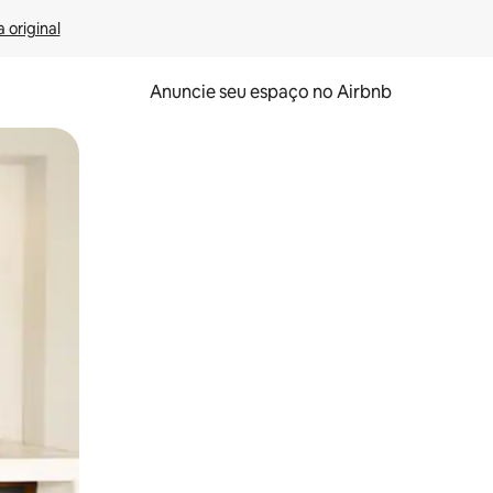
 original
Anuncie seu espaço no Airbnb
 deslizando o dedo na tela.