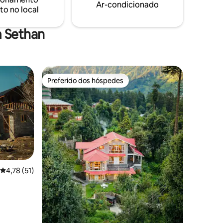
Ar-condicionado
to no local
m Sethan
Preferido dos hóspedes
Preferido dos hóspedes
4,78 de uma avaliação média de 5, 51 avaliações
4,78 (51)
ções