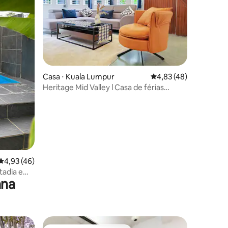
ções
Casa ⋅ Kuala Lumpur
4,83 de uma avaliação
4,83 (48)
Heritage Mid Valley l Casa de férias
balinesa para 8 pessoas
4,93 de uma avaliação média de 5, 46 avaliações
4,93 (46)
stadia em
ana