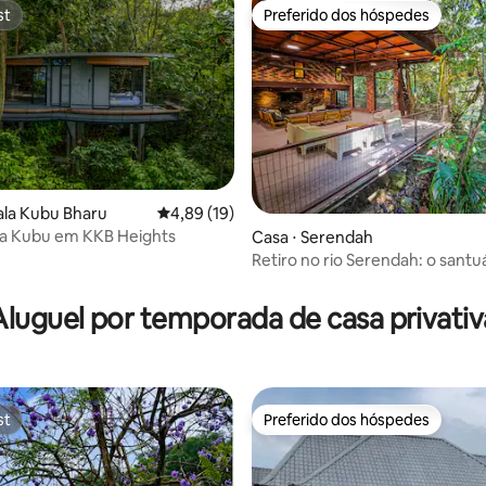
st
Preferido dos hóspedes
st
Preferido dos hóspedes
ala Kubu Bharu
4,89 de uma avaliação média de 5, 19 avalia
4,89 (19)
la Kubu em KKB Heights
média de 5, 57 avaliações
Casa ⋅ Serendah
Retiro no rio Serendah: o santu
Aluguel por temporada de casa privativ
st
Preferido dos hóspedes
st
Preferido dos hóspedes