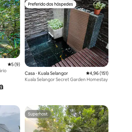
Preferido dos hóspedes
Preferido dos hóspedes
ções
5 de uma avaliação média de 5, 9 avaliações
5 (9)
ário
Casa ⋅ Kuala Selangor
4,96 de uma avaliação 
4,96 (151)
Kuala Selangor Secret Garden Homestay
a
Superhost
Superhost