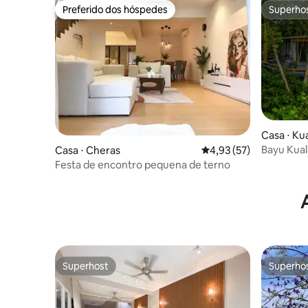
Preferido dos hóspedes
Superho
Preferido dos hóspedes
Superho
Casa ⋅ Ku
Bayu Kua
Casa ⋅ Cheras
4,93 de uma avaliação 
4,93 (57)
Festa de encontro pequena de terno
Superhost
Superho
Superhost
Superho