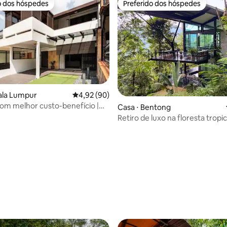
o dos hóspedes
Preferido dos hóspedes
o dos hóspedes
Preferido dos hóspedes
ala Lumpur
4,92 de uma avaliação média de 5, 90 avalia
4,92 (90)
com melhor custo-benefício |
Casa ⋅ Bentong
s quadrados | 2 km até KL
Retiro de luxo na floresta tropic
média de 5, 24 avaliações