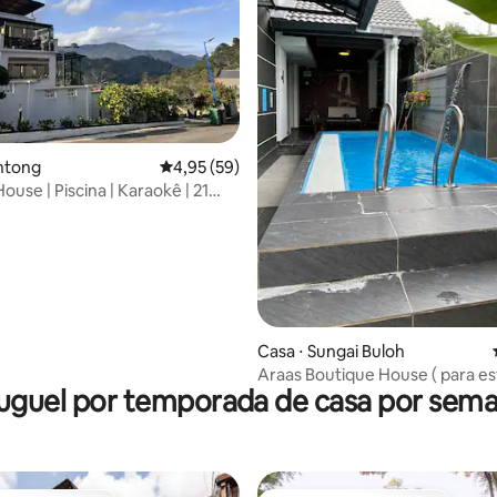
média de 5, 13 avaliações
ntong
4,95 de uma avaliação média de 5, 59 avalia
4,95 (59)
ouse | Piscina | Karaokê | 21
Casa ⋅ Sungai Buloh
Araas Boutique House ( para e
uguel por temporada de casa por sem
família)