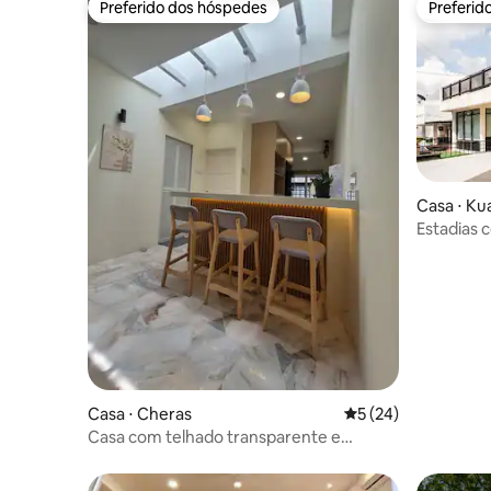
Preferido dos hóspedes
Preferid
Preferido dos hóspedes
Preferid
Casa ⋅ Ku
Estadias 
223 metro
Casa ⋅ Cheras
5 de uma avaliação 
5 (24)
Casa com telhado transparente e
iluminação natural — lote final silencioso