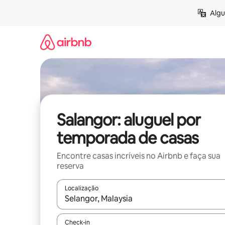
Pular
Algu
para
o
conteúdo
Salangor: aluguel por
temporada de casas
Encontre casas incríveis no Airbnb e faça sua
reserva
Localização
Quando os resultados estiverem disponíveis, expl
Check-in