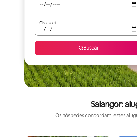
Checkout
Buscar
Salangor: al
Os hóspedes concordam: estes alugu