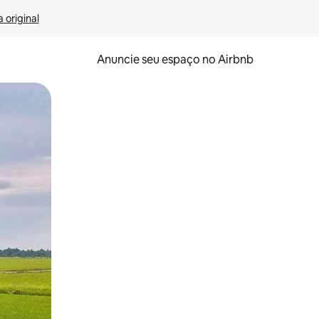
 original
Anuncie seu espaço no Airbnb
 deslizando o dedo na tela.