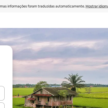
mas informações foram traduzidas automaticamente. 
Mostrar idioma
ore-os usando as seta para cima e para baixo do teclado ou tocando e