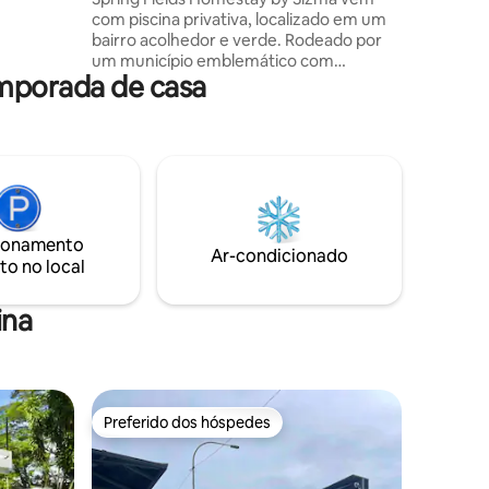
eite a
com piscina privativa, localizado em um
bairro acolhedor e verde. Rodeado por
ras da
um município emblemático com
emporada de casa
comodidades próximas, que é perfeito
para umas férias em família bastante
"pequenas a médias". Nossa
acomodação familiar vem com um
espaço de cozinha espaçoso com vista
para a piscina, instalações para
churrasco, área de jogos PS4 e pequeno
jardim para fazer férias memoráveis.
ionamento
Esta acomodação também tem acesso
Ar-condicionado
to no local
de self check-in para check-in e
checkout sem complicações.
ina
Preferido dos hóspedes
Preferido dos hóspedes