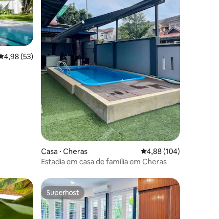
4,98 de uma avaliação média de 5, 53 avaliações
4,98 (53)
ções
Casa ⋅ Cheras
4,88 de uma avaliação 
4,88 (104)
Estadia em casa de família em Cheras
Superhost
Superhost