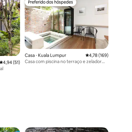
Preferido dos hóspedes
Preferido dos hóspedes
ções
Casa ⋅ Kuala Lumpur
4,78 de uma avaliação 
4,78 (169)
Casa com piscina no terraço e zelador
4,94 de uma avaliação média de 5, 51 avaliações
4,94 (51)
residente
al