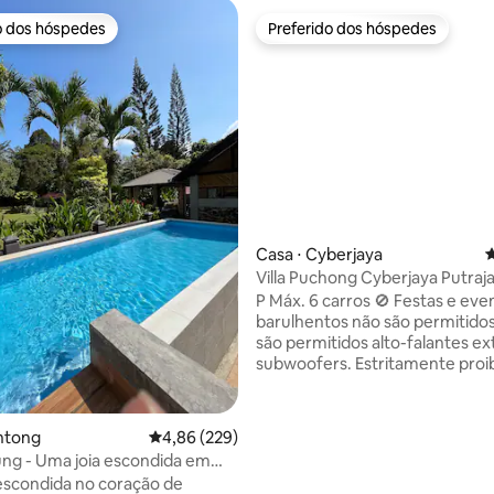
o dos hóspedes
Preferido dos hóspedes
o dos hóspedes
Preferido dos hóspedes
édia de 5, 238 avaliações
Casa ⋅ Cyberjaya
4
Villa Puchong Cyberjaya Putra
piscina privada
P️ Máx. 6 carros 🚫 Festas e eve
barulhentos não são permitido
são permitidos alto-falantes ex
subwoofers. Estritamente proi
barulho. 🚫 Proibido estacionar em
frente à casa do vizinho. Entre no espaço
de relaxamento da vila de 4000
ntong
4,86 de uma avaliação média de 5, 229 avalia
4,86 (229)
quadrados com uma piscina pri
ng - Uma joia escondida em
terraço e uma variedade de ati
k
escondida no coração de
divertidas, como bilhar, pingu