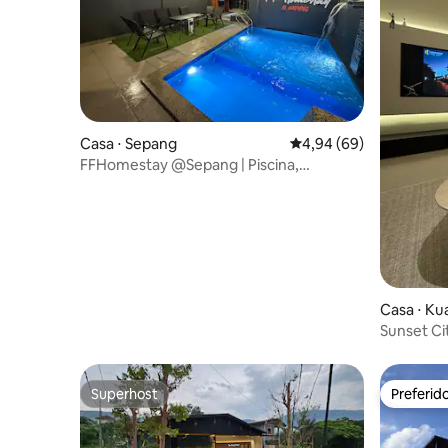
Casa ⋅ Sepang
4,94 de uma avaliação 
4,94 (69)
FFHomestay @Sepang | Piscina,
churrasqueira, Netflix, perto de KLIA
Casa ⋅ Ku
Sunset Ci
Projetor
Superhost
Preferid
Superhost
Preferid