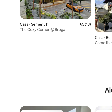
Casa ⋅ Semenyih
5 de uma avaliação 
5 (13)
The Cozy Corner @ Broga
Casa ⋅ Be
Camellia H
PAX+
Al