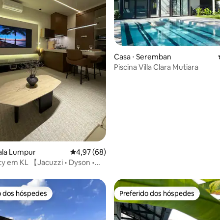
Casa ⋅ Seremban
Piscina Villa Clara Mutiara
média de 5, 69 avaliações
ala Lumpur
4,97 de uma avaliação média de 5, 68 avalia
4,97 (68)
ty em KL 【Jacuzzi • Dyson •
】
o dos hóspedes
Preferido dos hóspedes
o dos hóspedes
Preferido dos hóspedes