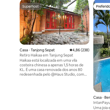
Superhost
Preferid
Superhost
Preferid
Casa ⋅ Tanjong Sepat
4,86 de uma avaliação m
4,86 (238)
Retiro Haikaa em Tanjung Sepat
Haikaa está localizada em uma vila
costeira chinesa a apenas 1,5 horas de
KL. É uma casa renovada dos anos 80
redesenhada pelo @Haus Studio, com
quartos luminosos e naturalmente
ventilados, um salão principal virado para
o mar com portas dobráveis e um pátio
tranquilo compartilhado pelo corredor e
Casa ⋅ Be
dois quartos. A casa acomoda 12
hóspedes e inclui dois quartos, uma
IntanPayu
cozinha com utensílios de cozinha
Janda Bai
Uma joia 