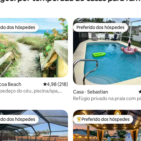
rido dos hóspedes
Preferido dos hóspedes
 melhores preferidos dos hóspedes
Preferido dos hóspedes
média de 5, 36 avaliações
coa Beach
4,98 de uma avaliação média de 5, 218 avalia
4,98 (218)
edaço do céu, piscina/spa,
Casa ⋅ Sebastian
4
a a praia!
Refúgio privado na praia com pi
aquecida
rido dos hóspedes
Preferido dos hóspedes
 melhores preferidos dos hóspedes
Entre os melhores preferidos d