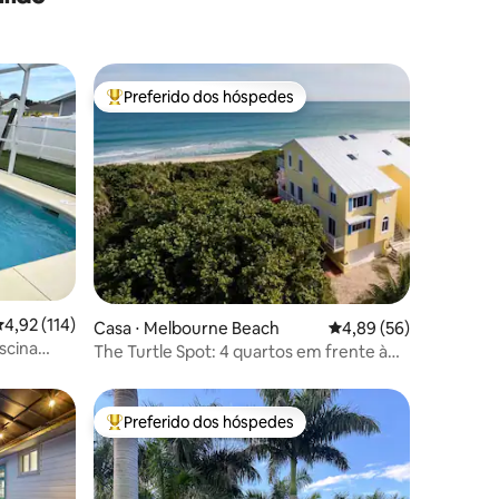
Preferido dos hóspedes
Entre os melhores preferidos dos hóspedes
ções
,92 de uma avaliação média de 5, 114 avaliações
4,92 (114)
Casa ⋅ Melbourne Beach
4,89 de uma avaliação
4,89 (56)
scina
The Turtle Spot: 4 quartos em frente à
praia em Melbourne
Preferido dos hóspedes
os hóspedes
Entre os melhores preferidos dos hóspedes