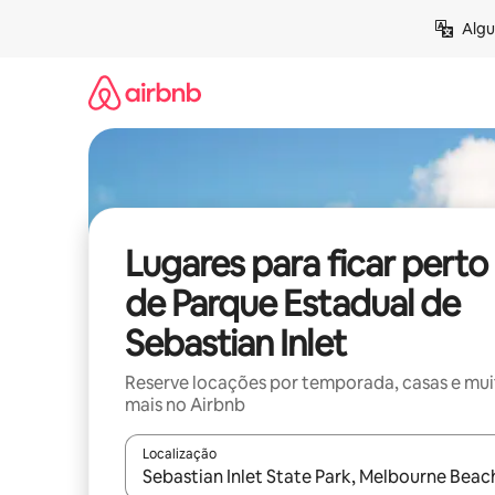
Pular
Algu
para
o
conteúdo
Lugares para ficar perto
de Parque Estadual de
Sebastian Inlet
Reserve locações por temporada, casas e mu
mais no Airbnb
Localização
Quando os resultados estiverem disponíveis, expl