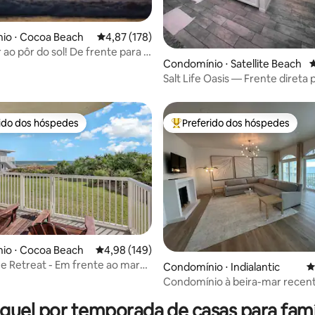
édia de 5, 223 avaliações
io ⋅ Cocoa Beach
4,87 de uma avaliação média de 5, 178 avalia
4,87 (178)
 ao pôr do sol! De frente para o
Condomínio ⋅ Satellite Beach
4
artos
Salt Life Oasis — Frente direta 
(unidade final)
rido dos hóspedes
Preferido dos hóspedes
 melhores preferidos dos hóspedes
Entre os melhores preferidos d
io ⋅ Cocoa Beach
4,98 de uma avaliação média de 5, 149 avalia
4,98 (149)
e Retreat - Em frente ao mar
Condomínio ⋅ Indialantic
4
édia de 5, 201 avaliações
Condomínio à beira-mar rece
remodelado com piscina.
guel por temporada de casas para famí