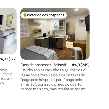
Casa ⋅ Se
Preferido dos hóspedes
Preferi
Entre os melhores preferidos dos hóspedes
Preferi
Casa de 
Venha de
escapada 
Minha cas
poucos m
gastronôm
como: pe
Indian Ri
relaxar n
ções
,93 de uma avaliação média de 5, 127 avaliações
4,93 (127)
de bicicl
Casa de hóspedes ⋅ Sebastia
4,9 de uma avaliação 
4,9 (249)
Carregue
unca
n
protetor 
Estúdio sob os carvalhos a 1,6 km do rio
uel por
não morar
*O Airbnb alterou a política de taxas de
tos e 4
a duas mi
"paga pelo hóspede" para "paga pelo
uxo
algo para
anfitrião", por isso o preço do quarto
com
os tipos 
parece mais alto, mas resulta no mesmo
uma
preço final de sempre* Mantenha a
om
simplicidade neste apartamento estúdio
ável
tranquilo e central sob os carvalhos. A
um
poucos minutos de restaurantes à beira