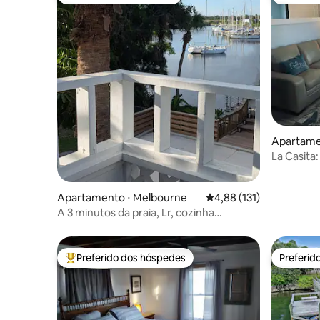
Preferido dos hóspedes
Entre os
Apartame
La Casita
Apartamento ⋅ Melbourne
4,88 de uma avaliação m
4,88 (131)
A 3 minutos da praia, Lr, cozinha
gourmet, bd, bth, para 3
Preferido dos hóspedes
Preferid
Entre os melhores preferidos dos hóspedes
Preferid