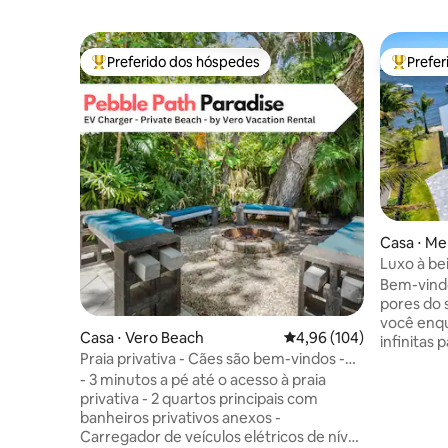
Preferido dos hóspedes
Prefe
Entre os melhores preferidos dos hóspedes
Entre os
Casa ⋅ M
Luxo à bei
golfinhos,
Bem-vind
pores do 
você enqu
Casa ⋅ Vero Beach
4,96 de uma avaliação m
4,96 (104)
infinitas 
Praia privativa - Cães são bem-vindos -
privacida
Carregador de veículos elétricos - 3/3
- 3 minutos a pé até o acesso à praia
pátio de 
privativa - 2 quartos principais com
e de quas
banheiros privativos anexos -
Pratique 
Carregador de veículos elétricos de nível
golfinhos,