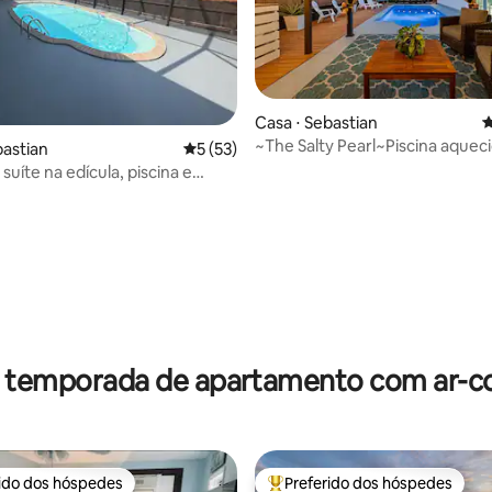
Casa ⋅ Sebastian
4
média de 5, 62 avaliações
~The Salty Pearl~Piscina aquec
bastian
5 de uma avaliação média de 5, 53 avalia
5 (53)
uíte na edícula, piscina e
 de hidromassagem
r temporada de apartamento com ar-c
rido dos hóspedes
Preferido dos hóspedes