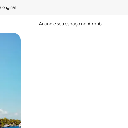
 original
Anuncie seu espaço no Airbnb
 deslizando o dedo na tela.