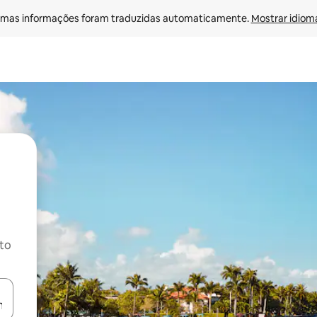
mas informações foram traduzidas automaticamente. 
Mostrar idioma
ito
ore-os usando as seta para cima e para baixo do teclado ou tocando e