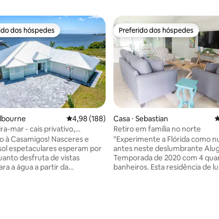
rido dos hóspedes
Preferido dos hóspedes
 melhores preferidos dos hóspedes
Preferido dos hóspedes
elbourne
4,98 de uma avaliação média de 5, 188 avalia
4,98 (188)
Casa ⋅ Sebastian
4
ra-mar - cais privativo,
Retiro em família no norte
 vistas
o à Casamigos! Nasceres e
"Experimente a Flórida como n
sol espetaculares esperam por
antes neste deslumbrante Alug
anto desfruta de vistas
Temporada de 2020 com 4 quar
édia de 5, 104 avaliações
para a água a partir da
banheiros. Esta residência de l
de do seu quarto ou do seu
oferece um interior refinado 
18 metros, do cais de 90 metros
decoração costeira moderna, 
e todos os cômodos internos.
cozinha completa imaculada c
SUP, pesque ou nade com
eletrodomésticos de aço inoxid
 peixes-boi, pelicanos e peixes
totalmente novos, bem como 