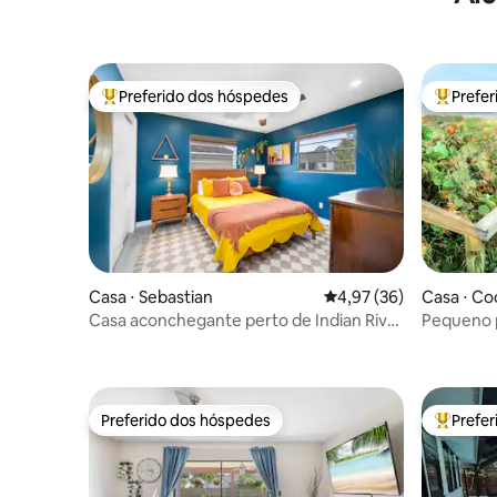
Preferido dos hóspedes
Prefe
Entre os melhores preferidos dos hóspedes
Entre os
Casa ⋅ Sebastian
4,97 de uma avaliação 
4,97 (36)
Casa ⋅ Co
Casa aconchegante perto de Indian River
Pequeno p
- Sebastian
passos par
Preferido dos hóspedes
Prefe
Preferido dos hóspedes
Entre os