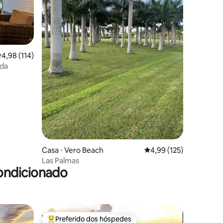
,98 de uma avaliação média de 5, 114 avaliações
4,98 (114)
ida
ções
Casa ⋅ Vero Beach
4,99 de uma avaliação 
4,99 (125)
Las Palmas
ondicionado
Preferido dos hóspedes