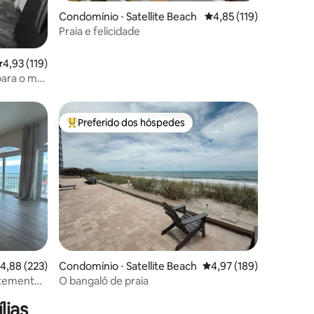
Condomínio ⋅ Satellite Beach
4,85 de uma avaliação 
4,85 (119)
Praia e felicidade
ções
,93 de uma avaliação média de 5, 119 avaliações
4,93 (119)
para o mar
Preferido dos hóspedes
os hóspedes
Entre os melhores preferidos dos hóspedes
ções
,88 de uma avaliação média de 5, 223 avaliações
4,88 (223)
Condomínio ⋅ Satellite Beach
4,97 de uma avaliação 
4,97 (189)
ntemente
O bangalô de praia
lias