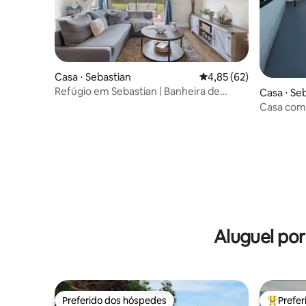
Casa ⋅ Sebastian
4,85 de uma avaliação 
4,85 (62)
Refúgio em Sebastian | Banheira de
Casa ⋅ Se
hidromassagem + quintal cercado
Casa com s
banheira
Aluguel po
Preferido dos hóspedes
Prefe