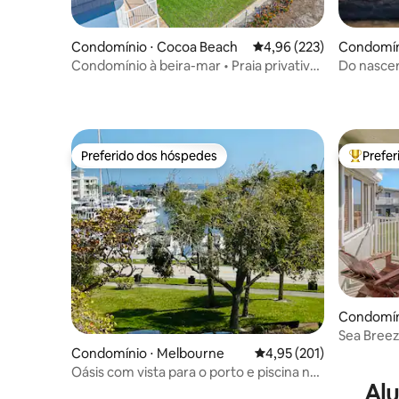
Condomínio ⋅ Cocoa Beach
4,96 de uma avaliação m
4,96 (223)
Condomín
Condomínio à beira-mar • Praia privativa
Do nascer
• Vista para o foguete
mar, 3 qu
Preferido dos hóspedes
Prefe
Preferido dos hóspedes
Entre os
Condomín
Sea Breez
2/2
Condomínio ⋅ Melbourne
4,95 de uma avaliação m
4,95 (201)
Oásis com vista para o porto e piscina no
Alu
coração de Melbourne