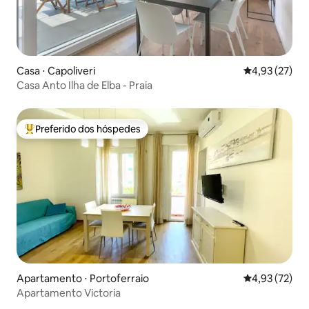
Casa ⋅ Capoliveri
4,93 de uma a
4,93 (27)
Casa Anto Ilha de Elba - Praia
Preferido dos hóspedes
Entre os melhores preferidos dos hóspedes
Apartamento ⋅ Portoferraio
4,93 de uma a
4,93 (72)
Apartamento Victoria