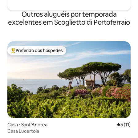
Outros aluguéis por temporada
excelentes em Scoglietto di Portoferraio
Preferido dos hóspedes
Entre os melhores preferidos dos hóspedes
Casa ⋅ Sant'Andrea
5 de uma a
5 (11)
Casa Lucertola