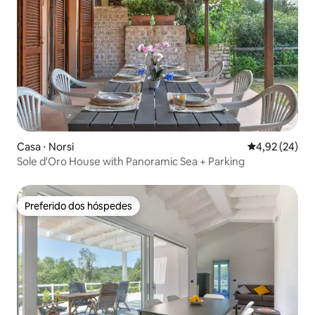
Casa ⋅ Norsi
4,92 de uma a
4,92 (24)
Sole d'Oro House with Panoramic Sea + Parking
Preferido dos hóspedes
Preferido dos hóspedes