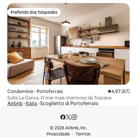
Preferido dos hóspedes
Preferido dos hóspedes
Condomínio ⋅ Portoferraio
4,97 de uma a
4,97 (67)
Suíte La Ganza. O mar mais charmoso da Toscana
Airbnb
Itália
Scoglietto di Portoferraio
© 2026 Airbnb, Inc.
Privacidade
Termos