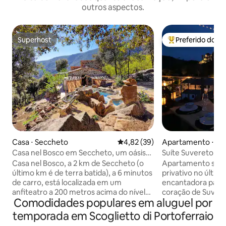
outros aspectos.
Superhost
Preferido dos 
Superhost
Entre os melhore
Casa ⋅ Seccheto
4,82 de uma avaliação média de
4,82 (39)
Apartamento ⋅ Su
Casa nel Bosco em Seccheto, um oásis
Suíte Suvereto co
de paz
telhado
Casa nel Bosco, a 2 km de Seccheto (o
Apartamento suít
último km é de terra batida), a 6 minutos
privativo no últim
de carro, está localizada em um
encantadora para c
anfiteatro a 200 metros acima do nível
coração de Suver
Comodidades populares em aluguel por
do mar, em um oásis de paz e silêncio.
tranquilo, natural
Nos grandes espaços ao ar livre, uma
Panorama único c
temporada em Scoglietto di Portoferraio
banheira de hidromassagem feita com
deslumbrantes de 