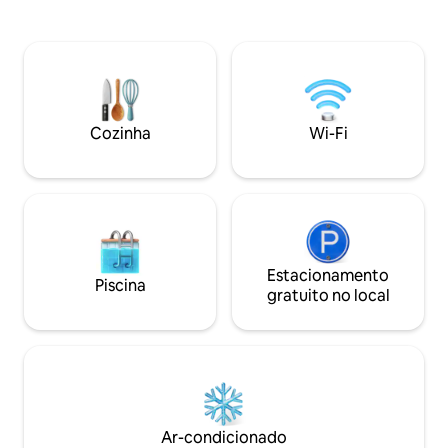
pedras de granito da região, redes,
vista para vinhedos
espreguiçadeiras e um caminho dentro
longe. Estacionamento seguro para
da propriedade que serpenteia entre
bicicletas no centr
azinheiras seculares. À noite, você sente
Suvereto Por uma 
como se pudesse tocar o céu com um
por dia, você pod
dedo. Uma casa de grande conforto,
bicicleta com seg
mas adequada para quem gosta de estar
seu passeio sem s
Cozinha
Wi-Fi
imerso na natureza. (caseelbacharme)
segurança do seu 
Estacionamento
Piscina
gratuito no local
Ar-condicionado