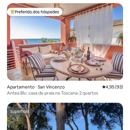
Preferido dos hóspedes
Entre os melhores preferidos dos hóspedes
Apartamento ⋅ San Vincenzo
4,95 de uma a
4,95 (93)
Antea Blu: casa de praia na Toscana-2 quartos
Superhost
Superhost