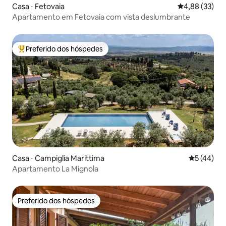
Casa ⋅ Fetovaia
4,88 de uma a
4,88 (33)
Apartamento em Fetovaia com vista deslumbrante
Preferido dos hóspedes
Entre os melhores preferidos dos hóspedes
Casa ⋅ Campiglia Marittima
5 de uma a
5 (44)
Apartamento La Mignola
Preferido dos hóspedes
Preferido dos hóspedes