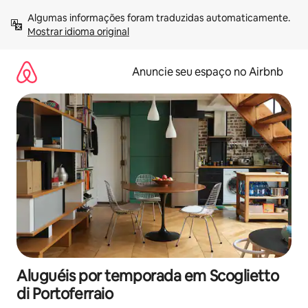
Pular
Algumas informações foram traduzidas automaticamente. 
para
Mostrar idioma original
o
conteúdo
Anuncie seu espaço no Airbnb
Aluguéis por temporada em Scoglietto
di Portoferraio