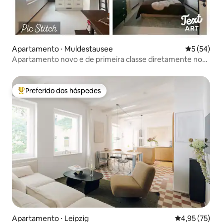
Apartamento ⋅ Muldestausee
5 de uma a
5 (54)
Apartamento novo e de primeira classe diretamente no
lago Muldestausee
Preferido dos hóspedes
Entre os melhores preferidos dos hóspedes
Apartamento ⋅ Leipzig
4,95 de uma a
4,95 (75)