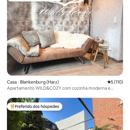
Casa ⋅ Blankenburg (Harz)
5 de uma av
5 (110)
Apartamento WILD&COZY com cozinha moderna e
terraço
Preferido dos hóspedes
Entre os melhores preferidos dos hóspedes