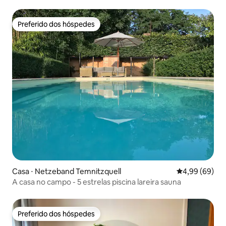
Preferido dos hóspedes
Preferido dos hóspedes
Casa ⋅ Netzeband Temnitzquell
4,99 de uma av
4,99 (69)
A casa no campo - 5 estrelas piscina lareira sauna
Preferido dos hóspedes
Preferido dos hóspedes