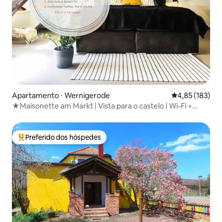
Apartamento ⋅ Wernigerode
4,85 de uma av
4,85 (183)
★Maisonette am Markt | Vista para o castelo | Wi-Fi +
Netflix
Preferido dos hóspedes
Entre os melhores preferidos dos hóspedes