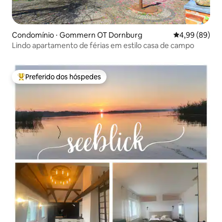
Condomínio ⋅ Gommern OT Dornburg
4,99 de uma av
4,99 (89)
Lindo apartamento de férias em estilo casa de campo
Preferido dos hóspedes
Entre os melhores preferidos dos hóspedes