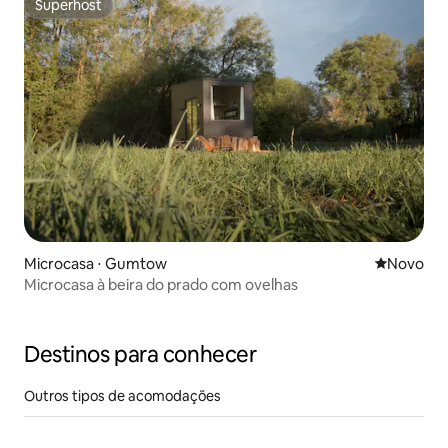
Superhost
Superhost
Microcasa ⋅ Gumtow
Novo lugar
Novo
Microcasa à beira do prado com ovelhas
Destinos para conhecer
Outros tipos de acomodações