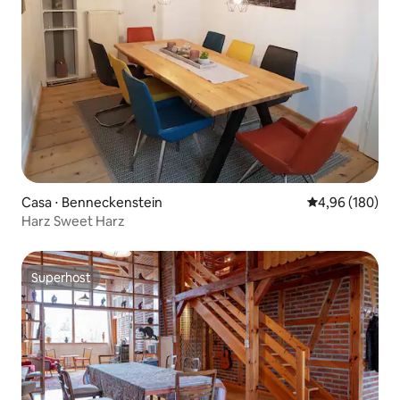
Casa ⋅ Benneckenstein
4,96 de uma av
4,96 (180)
Harz Sweet Harz
Superhost
Superhost