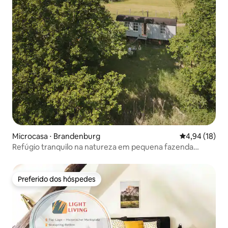
Microcasa ⋅ Brandenburg
4,94 de uma a
4,94 (18)
Refúgio tranquilo na natureza em pequena fazenda
regenerativa
Preferido dos hóspedes
Preferido dos hóspedes