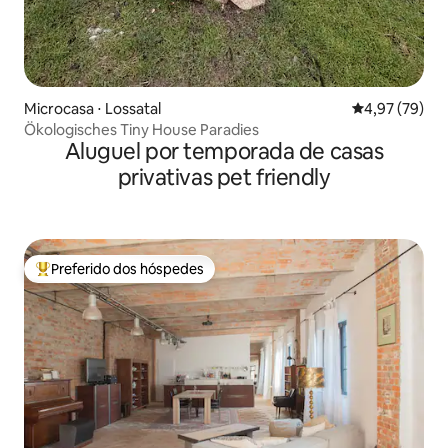
Microcasa ⋅ Lossatal
4,97 de uma a
4,97 (79)
Ökologisches Tiny House Paradies
Aluguel por temporada de casas
privativas pet friendly
Preferido dos hóspedes
Entre os melhores preferidos dos hóspedes