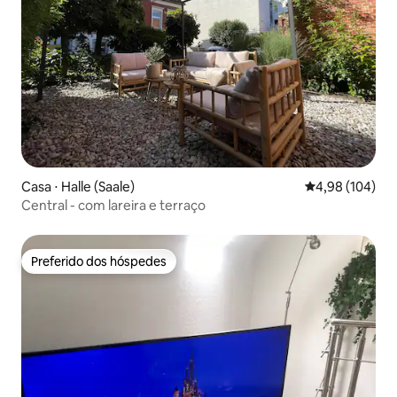
Casa ⋅ Halle (Saale)
4,98 de uma av
4,98 (104)
Central - com lareira e terraço
Preferido dos hóspedes
Preferido dos hóspedes