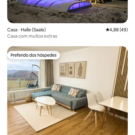
Casa ⋅ Halle (Saale)
4,88 de uma a
4,88 (49)
Casa com muitos extras
Preferido dos hóspedes
Preferido dos hóspedes