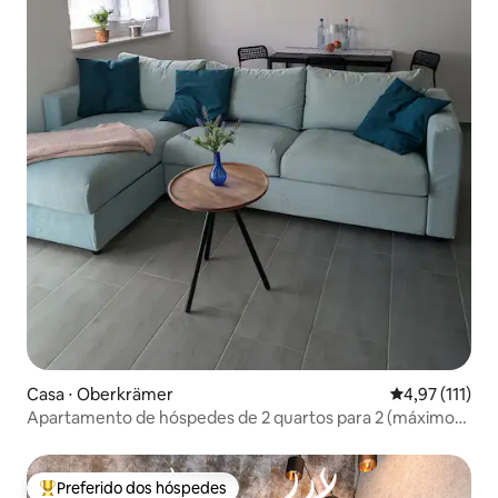
Casa ⋅ Oberkrämer
4,97 de uma av
4,97 (111)
Apartamento de hóspedes de 2 quartos para 2 (máximo
4) pessoas
Preferido dos hóspedes
Entre os melhores preferidos dos hóspedes