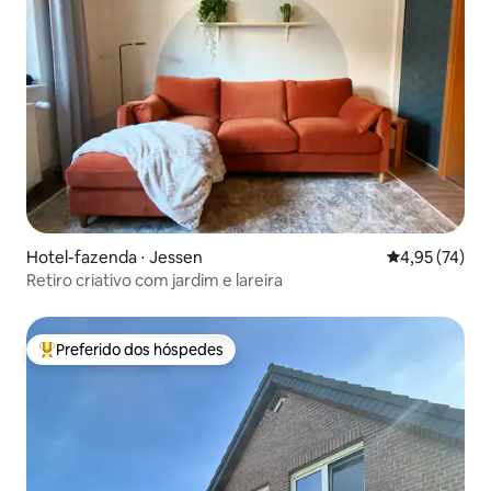
Hotel-fazenda ⋅ Jessen
4,95 de uma a
4,95 (74)
Retiro criativo com jardim e lareira
Preferido dos hóspedes
Entre os melhores preferidos dos hóspedes