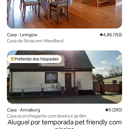
Casa ⋅ Lemgow
4,86 de uma av
4,86 (153)
Casa de férias em Wendland
Preferido dos hóspedes
Entre os melhores preferidos dos hóspedes
Casa ⋅ Annaburg
5 de uma av
5 (290)
Casa aconchegante com lareira e jardim
Aluguel por temporada pet friendly com