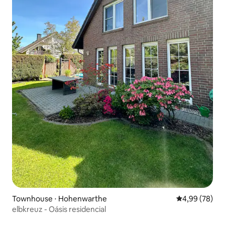
Townhouse ⋅ Hohenwarthe
4,99 de uma a
4,99 (78)
elbkreuz - Oásis residencial