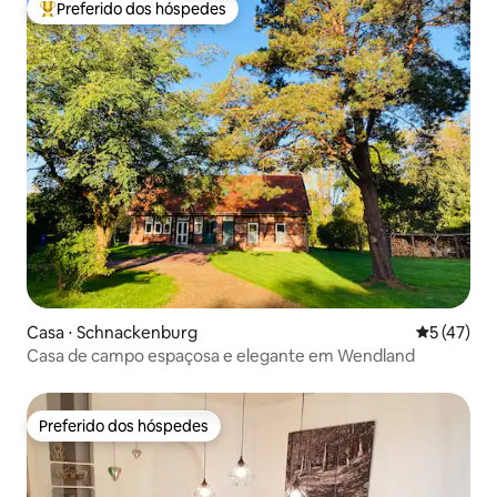
Preferido dos hóspedes
Entre os melhores preferidos dos hóspedes
Casa ⋅ Schnackenburg
5 de uma a
5 (47)
Casa de campo espaçosa e elegante em Wendland
Preferido dos hóspedes
Preferido dos hóspedes