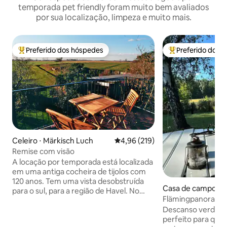
temporada pet friendly foram muito bem avaliados
por sua localização, limpeza e muito mais.
Preferido dos hóspedes
Preferido dos 
Entre os melhores preferidos dos hóspedes
Entre os melhore
Celeiro ⋅ Märkisch Luch
4,96 de uma avaliação média de 
4,96 (219)
Remise com visão
A locação por temporada está localizada
em uma antiga cocheira de tijolos com
120 anos. Tem uma vista desobstruída
Casa de campo ⋅ 
para o sul, para a região de Havel. No
rf
Flämingpanorama -
primeiro andar há uma cozinha
com lareira
Descanso verdadei
integrada à sala de estar com sofá-
perfeito para quem
cama, terraço e jardim privativo. No