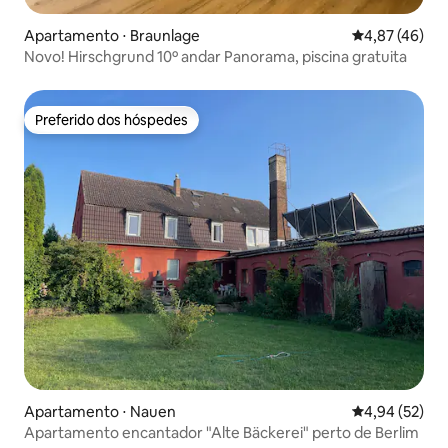
Apartamento ⋅ Braunlage
4,87 de uma a
4,87 (46)
Novo! Hirschgrund 10º andar Panorama, piscina gratuita
Preferido dos hóspedes
Preferido dos hóspedes
Apartamento ⋅ Nauen
4,94 de uma a
4,94 (52)
Apartamento encantador "Alte Bäckerei" perto de Berlim