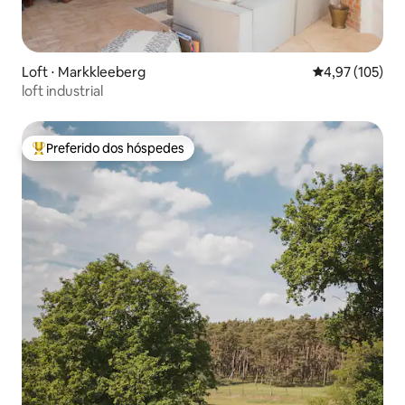
Loft ⋅ Markkleeberg
4,97 de uma av
4,97 (105)
loft industrial
Preferido dos hóspedes
Entre os melhores preferidos dos hóspedes