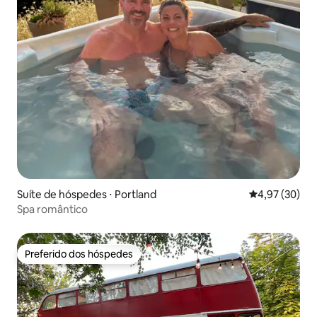
Suíte de hóspedes ⋅ Portland
4,97 de uma a
4,97 (30)
Spa romântico
Preferido dos hóspedes
Preferido dos hóspedes