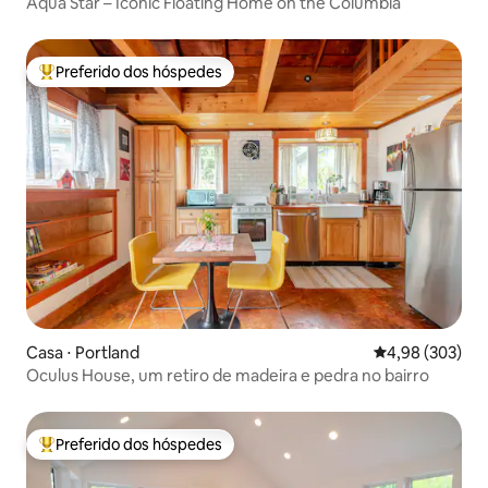
Aqua Star – Iconic Floating Home on the Columbia
Preferido dos hóspedes
Entre os melhores preferidos dos hóspedes
Casa ⋅ Portland
4,98 de uma ava
4,98 (303)
Oculus House, um retiro de madeira e pedra no bairro
Preferido dos hóspedes
Entre os melhores preferidos dos hóspedes