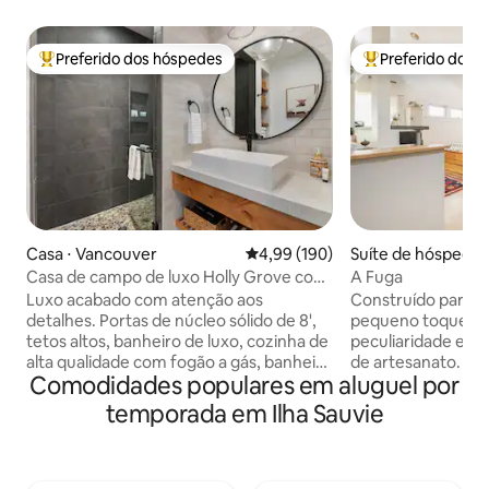
Preferido dos hóspedes
Preferido dos 
Entre os melhores preferidos dos hóspedes
Entre os melhore
Casa ⋅ Vancouver
4,99 de uma avaliação média de 
4,99 (190)
Suíte de hóspedes 
d
Casa de campo de luxo Holly Grove com
A Fuga
banheira de hidromassagem e
Luxo acabado com atenção aos
Construído para s
carregador de veículos elétricos
detalhes. Portas de núcleo sólido de 8',
pequeno toque de
tetos altos, banheiro de luxo, cozinha de
peculiaridade e a
alta qualidade com fogão a gás, banheira
de artesanato. Este lugar é um
Comodidades populares em aluguel por
de hidromassagem, varanda frontal
verdadeiro refúg
coberta, carregador de veículos
de imersão para d
temporada em Ilha Sauvie
elétricos e muito mais. Sala de estar com
de mármore, cama
conceito aberto, quarto grande,
Pedic e uma cozin
banheiro tipo spa e móveis de qualidade.
abastecida. Este 
Por que se contentar com menos do
tetos de 15 pés, p