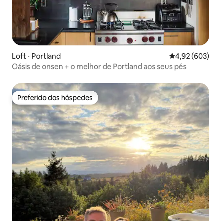
Loft ⋅ Portland
4,92 de uma ava
4,92 (603)
Oásis de onsen + o melhor de Portland aos seus pés
Preferido dos hóspedes
Preferido dos hóspedes