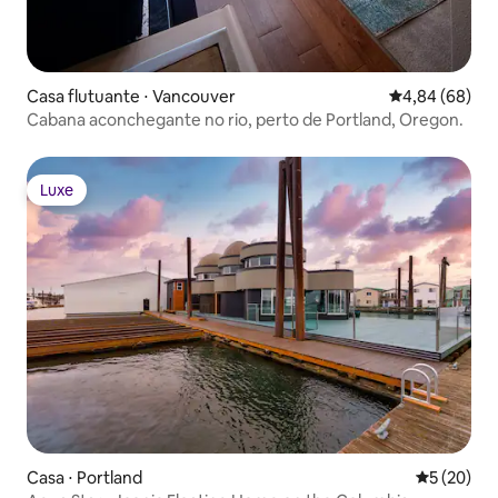
Casa flutuante ⋅ Vancouver
4,84 de uma av
4,84 (68)
Cabana aconchegante no rio, perto de Portland, Oregon.
Luxe
Luxe
Casa ⋅ Portland
5 de uma a
5 (20)