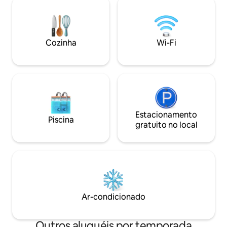
que o luxo?! Smart TV no quarto/sala de
solar e uma sensaç
estar. Sofá-cama Queen/Roupas de
casa foi projetada
cama fornecidas para mais de 3
e meus amigos, e
hóspedes. Convenientemente
é negligenciado ou n
Cozinha
Wi-Fi
localizado a uma curta distância a pé de
foi o nosso traba
restaurantes, mantimentos rápidos no
e estou tão anima
mercado, Felida Park e Salmon Creek
compartilhá-lo.
Trail!
Estacionamento
Piscina
gratuito no local
Ar-condicionado
Outros aluguéis por temporada