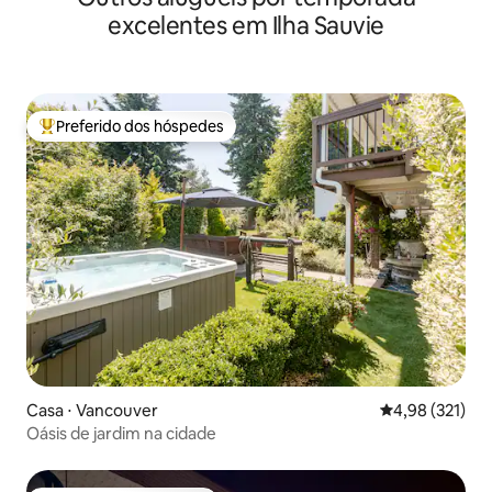
excelentes em Ilha Sauvie
Preferido dos hóspedes
Entre os melhores preferidos dos hóspedes
Casa ⋅ Vancouver
4,98 de uma av
4,98 (321)
Oásis de jardim na cidade