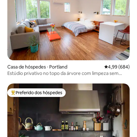
Casa de hóspedes ⋅ Portland
4,99 de uma ava
4,99 (684)
Estúdio privativo no topo da árvore com limpeza sem
contato
Preferido dos hóspedes
Entre os melhores preferidos dos hóspedes