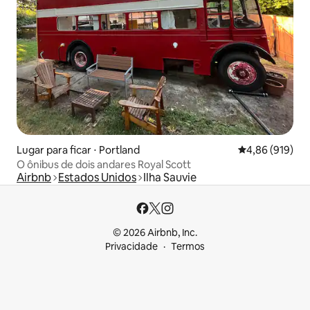
Lugar para ficar ⋅ Portland
4,86 de uma av
4,86 (919)
O ônibus de dois andares Royal Scott
Airbnb
Estados Unidos
Ilha Sauvie
© 2026 Airbnb, Inc.
Privacidade
Termos