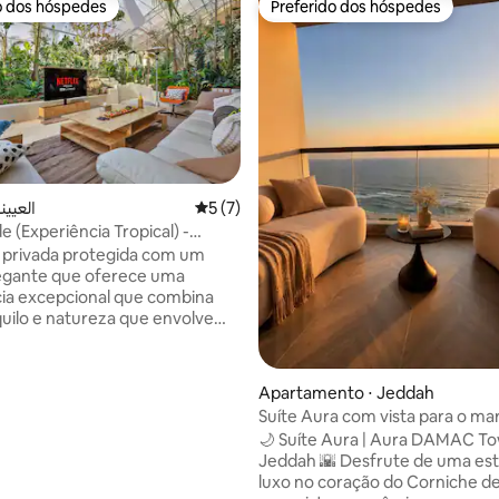
o dos hóspedes
Preferido dos hóspedes
o dos hóspedes
Preferido dos hóspedes
eiro ⋅ العيينة
5 de uma avaliação média de 5, 7 avalia
5 (7)
 (Experiência Tropical) -
adi Hanifa
 privada protegida com um
egante que oferece uma
ia excepcional que combina
quilo e natureza que envolve
tação em um espaço
amente pensado, onde a
o suave se encaixa em sessões
Apartamento ⋅ Jeddah
eis para proporcionar uma
Suíte Aura com vista para o ma
 de tranquilidade e privacidade
Damac
🌙 Suíte Aura | Aura DAMAC T
O lugar reflete o conceito de
Jeddah 🌇 Desfrute de uma estadia de
les, tornando-o uma escolha
luxo no coração do Corniche d
a os que buscam tranquilidade e