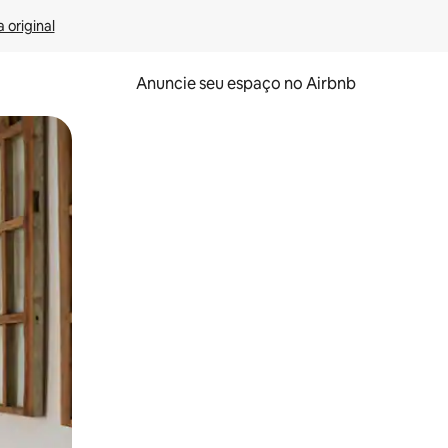
 original
Anuncie seu espaço no Airbnb
 deslizando o dedo na tela.