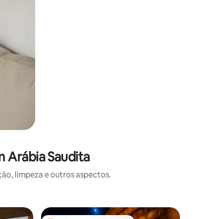
 Arábia Saudita
o, limpeza e outros aspectos.
Casa ⋅ J