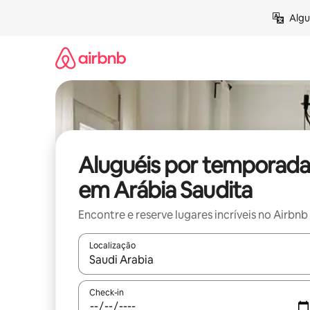
Pular
Algu
para
o
conteúdo
Aluguéis por temporada
em Arábia Saudita
Encontre e reserve lugares incríveis no Airbnb
Localização
Quando os resultados estiverem disponíveis, expl
Check-in