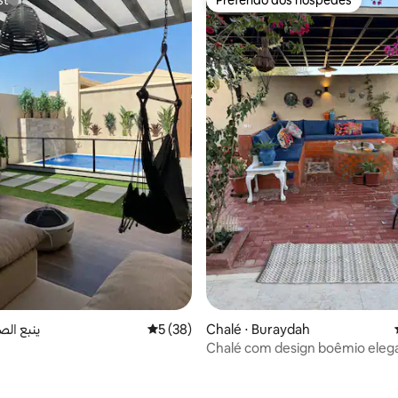
st
Preferido dos hóspedes
média de 5, 12 avaliações
ينبع الصناعي
5 de uma avaliação média de 5, 38 avalia
5 (38)
Chalé ⋅ Buraydah
Chalé com design boêmio eleg