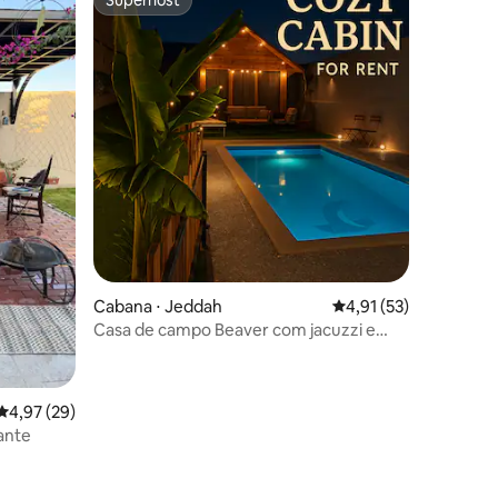
Superhost
Cabana ⋅ Jeddah
4,91 de uma avaliação
4,91 (53)
Casa de campo Beaver com jacuzzi e
piscina
ções
4,97 de uma avaliação média de 5, 29 avaliações
4,97 (29)
ante