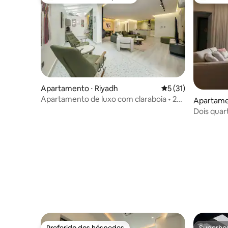
Entre os melhores preferidos dos hóspedes
Entre os
Apartamento ⋅ Riyadh
5 de uma avaliação 
5 (31)
Apartamento de luxo com claraboia • 2
Apartame
quartos • 85TV
Dois quar
(apartame
Preferido dos hóspedes
Superho