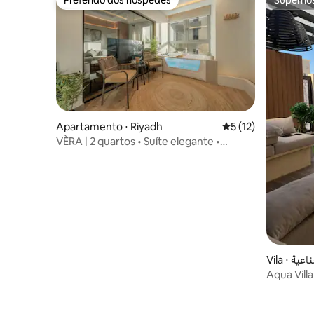
Preferido dos hóspedes
Superho
Apartamento ⋅ Riyadh
5 de uma avaliação 
5 (12)
VÈRA | 2 quartos • Suíte elegante •
Jacuzzi • Isenta de IVA
Vila ⋅ ة
Aqua Villa