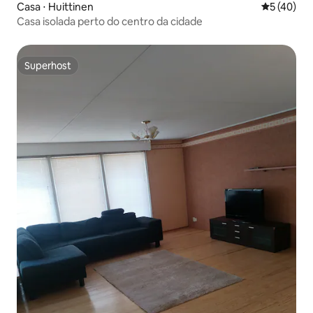
Casa ⋅ Huittinen
5 de uma a
5 (40)
Casa isolada perto do centro da cidade
Superhost
Superhost