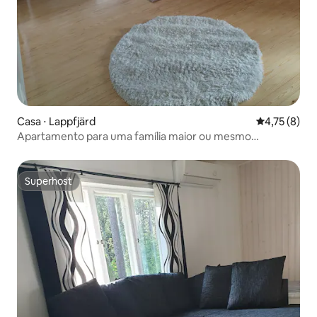
Casa ⋅ Lappfjärd
4,75 de uma 
4,75 (8)
Apartamento para uma família maior ou mesmo
pescadores
Superhost
Superhost