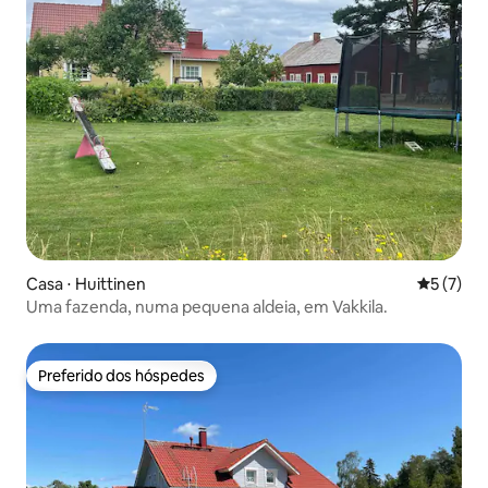
Casa ⋅ Huittinen
5 de uma 
5 (7)
Uma fazenda, numa pequena aldeia, em Vakkila.
Preferido dos hóspedes
Preferido dos hóspedes