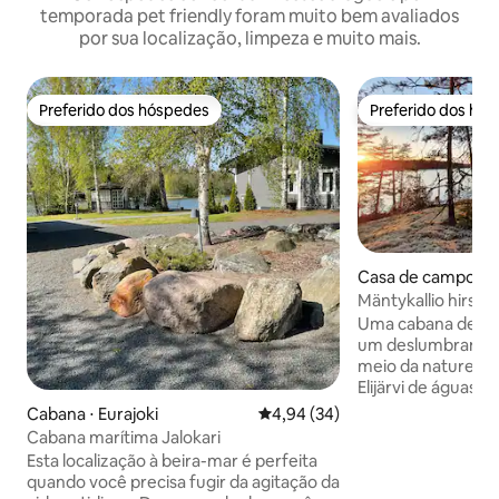
temporada pet friendly foram muito bem avaliados
por sua localização, limpeza e muito mais.
Preferido dos hóspedes
Preferido dos hó
Preferido dos hóspedes
Preferido dos hó
Casa de campo ⋅ 
Mäntykallio hirsi
com vista panorâ
Uma cabana de ma
um deslumbrante 
meio da natureza
Elijärvi de águas p
de estar e o terr
Cabana ⋅ Eurajoki
4,94 de uma avaliação média de
4,94 (34)
vista do lago coro
Cabana marítima Jalokari
pores do sol. O ch
Esta localização à beira-mar é perfeita
comodidades básic
quando você precisa fugir da agitação da
corrente, ar cond