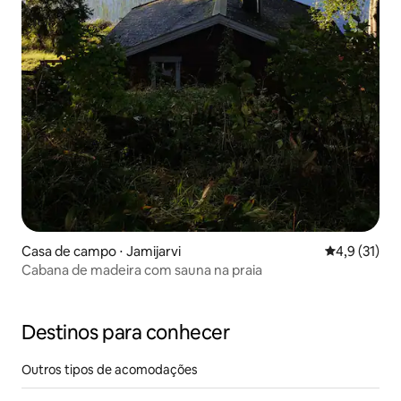
Casa de campo ⋅ Jamijarvi
4,9 de uma a
4,9 (31)
Cabana de madeira com sauna na praia
Destinos para conhecer
Outros tipos de acomodações