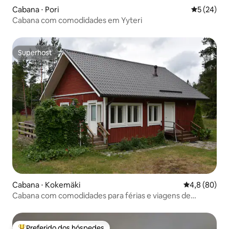
Cabana ⋅ Pori
5 de uma a
5 (24)
Cabana com comodidades em Yyteri
Superhost
Superhost
Cabana ⋅ Kokemäki
4,8 de uma a
4,8 (80)
Cabana com comodidades para férias e viagens de
negócios
Preferido dos hóspedes