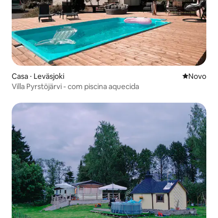
Casa ⋅ Leväsjoki
Novo lugar
Novo
Villa Pyrstöjärvi - com piscina aquecida