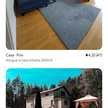
Casa ⋅ Pori
4,32 de uma a
4,32 (47)
Alugue a casa inteira 240m2