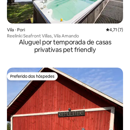
Vila ⋅ Pori
4,71 de uma 
4,71 (7)
Reelinki Seafront Villas, Vila Amando
Aluguel por temporada de casas
privativas pet friendly
Preferido dos hóspedes
Preferido dos hóspedes