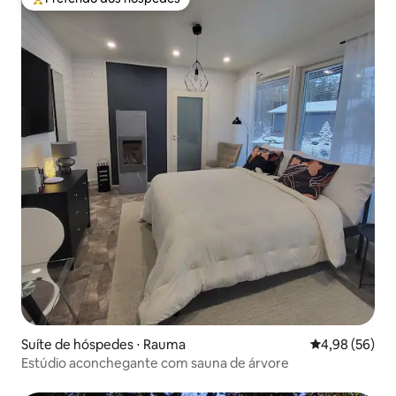
Entre os melhores preferidos dos hóspedes
Suíte de hóspedes ⋅ Rauma
4,98 de uma a
4,98 (56)
Estúdio aconchegante com sauna de árvore