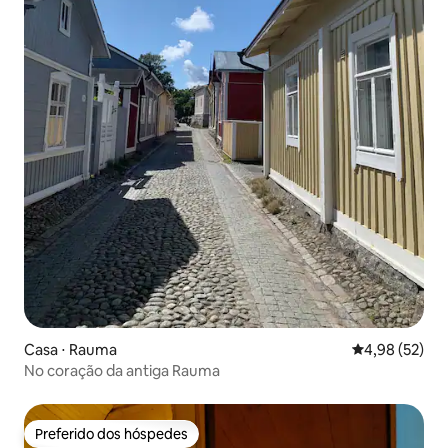
Casa ⋅ Rauma
4,98 de uma a
4,98 (52)
No coração da antiga Rauma
Preferido dos hóspedes
Preferido dos hóspedes