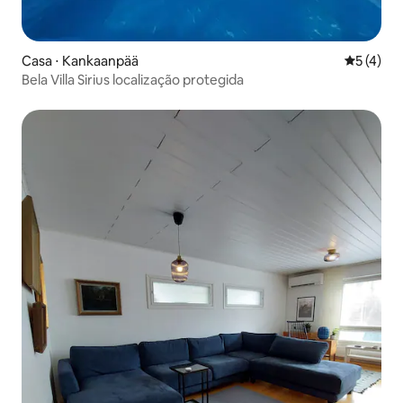
Casa ⋅ Kankaanpää
5 de uma 
5 (4)
Bela Villa Sirius localização protegida