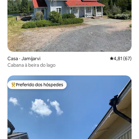
Casa ⋅ Jamijarvi
4,81 de uma a
4,81 (67)
Cabana à beira do lago
Preferido dos hóspedes
Entre os melhores preferidos dos hóspedes