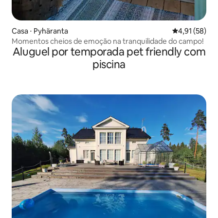
Casa ⋅ Pyhäranta
4,91 de uma a
4,91 (58)
Momentos cheios de emoção na tranquilidade do campo!
Aluguel por temporada pet friendly com
piscina