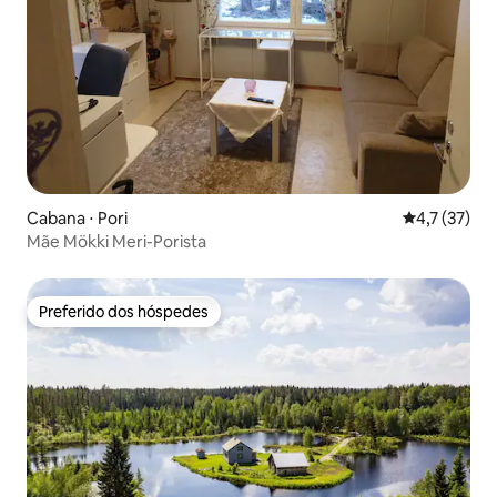
Cabana ⋅ Pori
4,7 de uma a
4,7 (37)
Mãe Mökki Meri-Porista
Preferido dos hóspedes
Preferido dos hóspedes