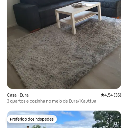
Casa ⋅ Eura
4,54 de uma a
4,54 (35)
3 quartos e cozinha no meio de Eura/ Kauttua
Preferido dos hóspedes
Preferido dos hóspedes