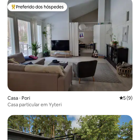
Preferido dos hóspedes
Entre os melhores preferidos dos hóspedes
Casa ⋅ Pori
5 de uma 
5 (9)
Casa particular em Yyteri