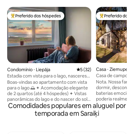
Preferido dos hóspedes
Preferido dos 
Entre os melhores preferidos dos hóspedes
Entre os melhore
Casa ⋅ Ziemupe
Condomínio ⋅ Liepāja
5 de uma avaliação média de
5 (32)
Casa de campo por 
Estadia com vista para o lago, nasceres
churrasco | tranqu
do sol deslumbrantes e estacionamento
Nota. Nossa famíli
Boas-vindas ao apartamento com vista
gratuito
dormir, desconect
para o lago 🌅 ✦ Acomodação elegante
baterias emociona
de 2 quartos (até 4 hóspedes) ✦ Vistas
poderia realment
panorâmicas do lago e do nascer do sol
Comodidades populares em aluguel por
"Casa de campo d
(das janelas da sala e da cozinha) ✦
por causa da paz, 
Cozinha totalmente equipada, seleção
temporada em Saraiķi
simplicidade de e
de chás e cafés ✦ Estacionamento
depois de ficar lá. Esta casa de campo,
gratuito ✦ Self check-in fácil ✦ Praia - 6
outrora completa
minutos de carro / 25 minutos a pé ✦
reformada por um 
Cama queen + sofá-cama ✦ Trilhas na