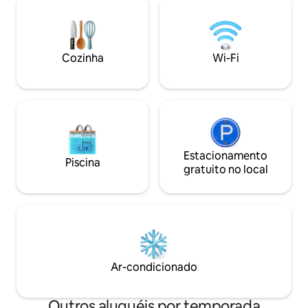
sueco, adicionand
natureza e torre de observação de
peculiares à sens
pássaros ✦ Mercearia - 3 minutos a pé ✦
este é um ótimo lu
Parque infantil - 5 minutos a pé Alguma
hóspedes relatam 
dúvida? Fique à vontade para me enviar
Cozinha
Wi-Fi
e se desconectad
mensagens a qualquer momento. Toque
no ❤️ para salvar este lugar para sua
próxima visita.
Estacionamento
Piscina
gratuito no local
Ar-condicionado
Outros aluguéis por temporada