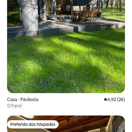
Casa ⋅ Pāvilosta
4,92 de uma a
4,92 (26)
O Farol
Preferido dos hóspedes
Preferido dos hóspedes