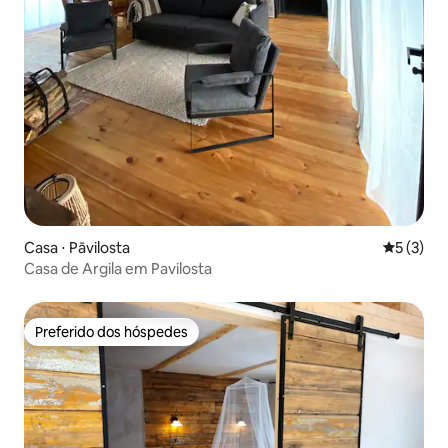
Casa ⋅ Pāvilosta
5 de uma 
5 (3)
Casa de Argila em Pavilosta
Preferido dos hóspedes
Preferido dos hóspedes