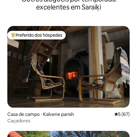
excelentes em Saraiķi
Preferido dos hóspedes
Entre os melhores preferidos dos hóspedes
Casa de campo ⋅ Kalvene parish
5 de uma a
5 (67)
Caçadores