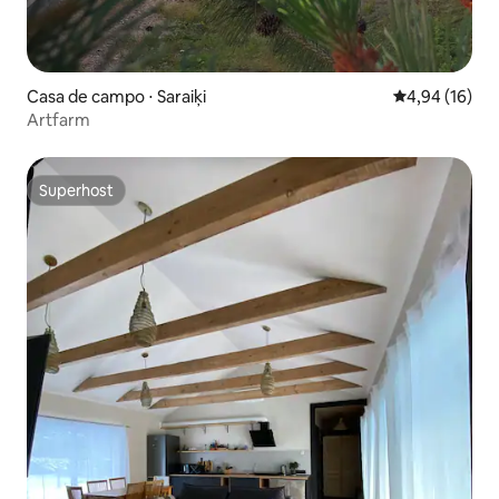
Casa de campo ⋅ Saraiķi
4,94 de uma a
4,94 (16)
Artfarm
Superhost
Superhost