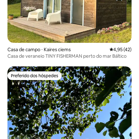
Casa de campo ⋅ Kaires ciems
4,95 de uma a
4,95 (42)
Casa de veraneio TINY FISHERMAN perto do mar Báltico
Preferido dos hóspedes
Preferido dos hóspedes