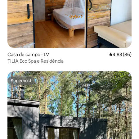
Casa de campo ⋅ LV
4,83 de uma a
4,83 (86)
TILIA Eco Spa e Residência
Superhost
Superhost