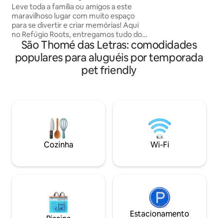
para contemplar o 
Leve toda a família ou amigos a este
São Thomé das Let
maravilhoso lugar com muito espaço
vivência de viagem
para se divertir e criar memórias! Aqui
Ótima localização, ambiente tranquilo 
no Refúgio Roots, entregamos tudo do
familiar . Venha vivênciar São Thomé das
São Thomé das Letras: comodidades
melhor com uma mistura de estilo
Letras!
rústico e moderno, para que você possa
populares para aluguéis por temporada
ter a experiência de uma vida na roça
pet friendly
com o conforto que todos desejamos
para um ótimo descanso. 3km do Centro
de STL ; cachoeiras próximas- Eubiose
1km(5min de carro),Do Flavio
4,1km(12min de carro),Véu de Noiva
6.3km(18min de carro),Antares
12km(29min) e Bromélias 14km(34min)
Cozinha
Wi-Fi
Estacionamento