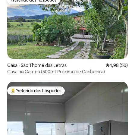
Preferido dos hóspedes
Preferido dos hóspedes
Casa ⋅ São Thomé das Letras
4,98 de uma a
4,98 (50)
Casa no Campo (500mt Próximo de Cachoeira)
Preferido dos hóspedes
Entre os melhores preferidos dos hóspedes