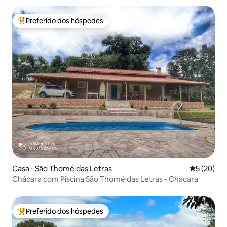
Preferido dos hóspedes
Entre os melhores preferidos dos hóspedes
Casa ⋅ São Thomé das Letras
5 de uma a
5 (20)
Chácara com Piscina São Thomé das Letras - Chácara
Preferido dos hóspedes
Entre os melhores preferidos dos hóspedes