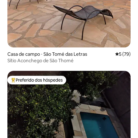
Casa de campo ⋅ São Tomé das Letras
5 de uma a
5 (79)
Sítio Aconchego de São Thomé
Preferido dos hóspedes
Entre os melhores preferidos dos hóspedes