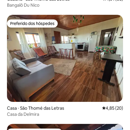
Bangalô Du Nico
Preferido dos hóspedes
Preferido dos hóspedes
Casa ⋅ São Thomé das Letras
4,85 de uma a
4,85 (20)
Casa da Delmira