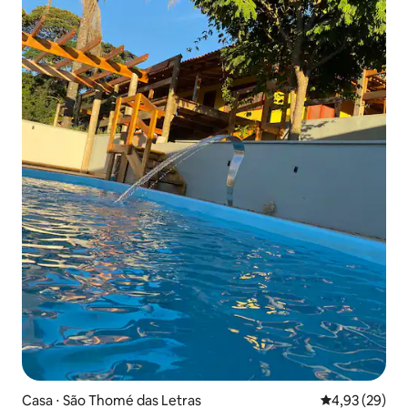
Casa ⋅ São Thomé das Letras
4,93 de uma a
4,93 (29)