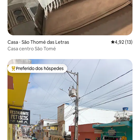
Casa ⋅ São Thomé das Letras
4,92 de uma a
4,92 (13)
Casa centro São Tomé
Preferido dos hóspedes
Entre os melhores preferidos dos hóspedes