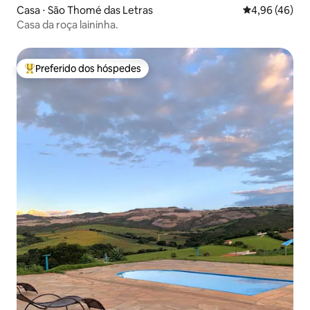
Casa ⋅ São Thomé das Letras
4,96 de uma a
4,96 (46)
Casa da roça laininha.
Preferido dos hóspedes
Entre os melhores preferidos dos hóspedes