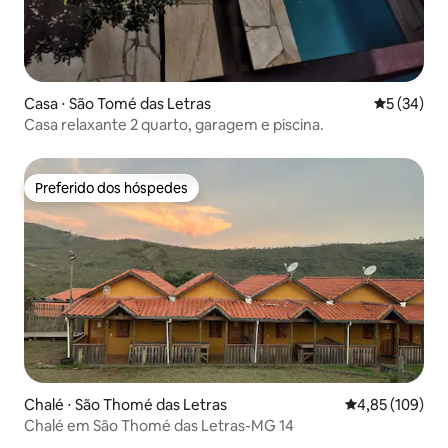
Casa ⋅ São Tomé das Letras
5 de uma a
5 (34)
Casa relaxante 2 quarto, garagem e piscina.
Preferido dos hóspedes
Preferido dos hóspedes
Chalé ⋅ São Thomé das Letras
4,85 de uma av
4,85 (109)
Chalé em São Thomé das Letras-MG 14