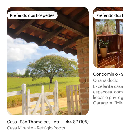
Preferido dos hóspedes
Preferido dos hó
Preferido dos hóspedes
Preferido dos hó
Condomínio ⋅ São
Letras
Ohana do Sol
Excelente casa, a
espaçosa, com uma
lindas e privilegia
Garagem, "Mirante de Pedras" bem no
quintal e um jard
cheirosas como: L
Mirra,... Chuveiro à gás, WiFi ( excelente
Casa ⋅ São Thomé das Letra
4,87 de uma avaliação média de 
4,87 (105)
para trabalhar e 
s
Casa Mirante - Refúgio Roots