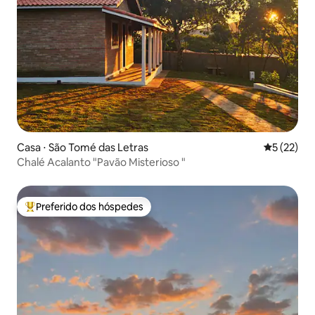
Casa ⋅ São Tomé das Letras
5 de uma a
5 (22)
Chalé Acalanto "Pavão Misterioso "
Preferido dos hóspedes
Entre os melhores preferidos dos hóspedes