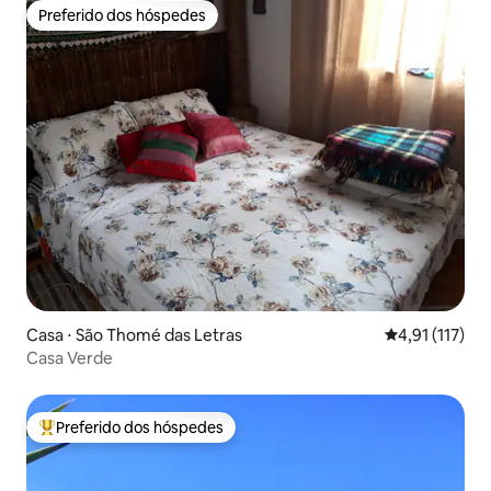
Preferido dos hóspedes
Preferido dos hóspedes
Casa ⋅ São Thomé das Letras
4,91 de uma av
4,91 (117)
Casa Verde
Preferido dos hóspedes
Entre os melhores preferidos dos hóspedes