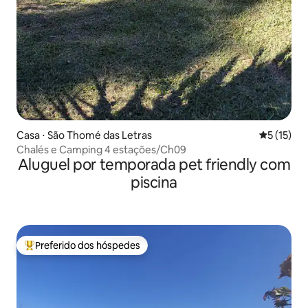
Casa ⋅ São Thomé das Letras
5 de uma a
5 (15)
Chalés e Camping 4 estações/Ch09
Aluguel por temporada pet friendly com
piscina
Preferido dos hóspedes
Entre os melhores preferidos dos hóspedes