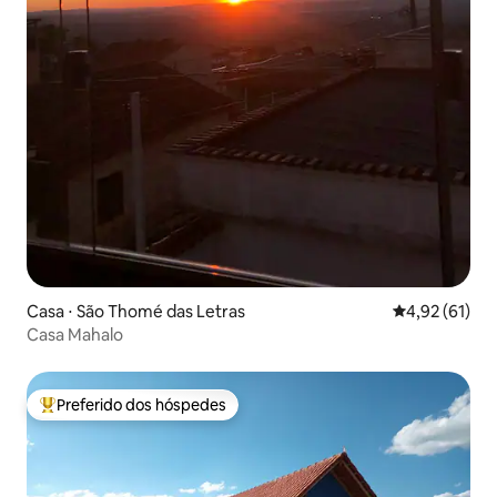
Casa ⋅ São Thomé das Letras
4,92 de uma a
4,92 (61)
Casa Mahalo
Preferido dos hóspedes
Entre os melhores preferidos dos hóspedes