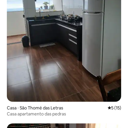
Casa ⋅ São Thomé das Letras
5 de uma a
5 (15)
Casa apartamento das pedras