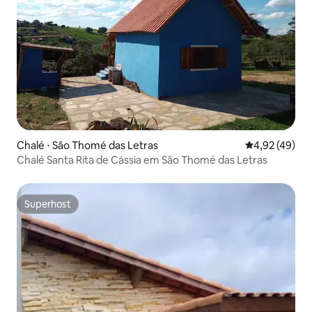
Chalé ⋅ São Thomé das Letras
4,92 de uma a
4,92 (49)
Chalé Santa Rita de Cássia em São Thomé das Letras
Superhost
Superhost