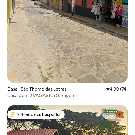
Casa ⋅ São Thomé das Letras
4,99 de uma a
4,99 (74)
Casa Com 2 VAGAS Na Garagem
Preferido dos hóspedes
Entre os melhores preferidos dos hóspedes