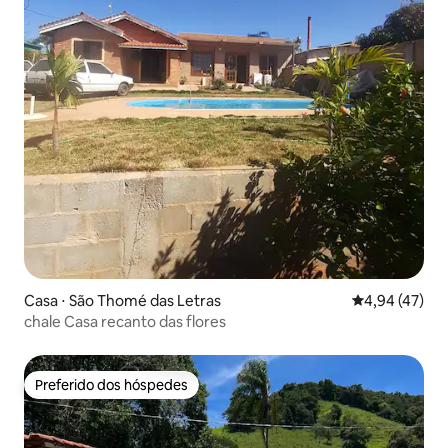
Casa ⋅ São Thomé das Letras
4,94 de uma a
4,94 (47)
chale Casa recanto das flores
Preferido dos hóspedes
Preferido dos hóspedes