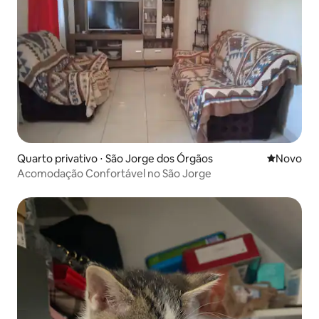
Quarto privativo ⋅ São Jorge dos Órgãos
Novo lugar
Novo
Acomodação Confortável no São Jorge