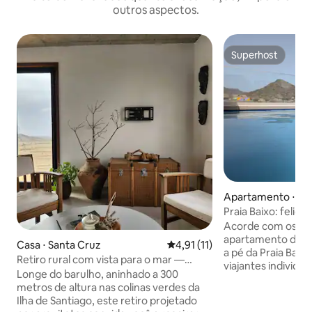
outros aspectos.
Superhost
Superhost
Apartamento ⋅ Sa
Praia Baixo: felici
minuto a pé
Acorde com os so
apartamento de 2 
Casa ⋅ Santa Cruz
4,91 de uma avaliação média de
4,91 (11)
a pé da Praia Baixo
Retiro rural com vista para o mar —
viajantes individua
pronto para trabalho remoto
Longe do barulho, aninhado a 300
pequenas, nosso r
metros de altura nas colinas verdes da
mobiliado oferec
Ilha de Santiago, este retiro projetado
preocupações. Apr