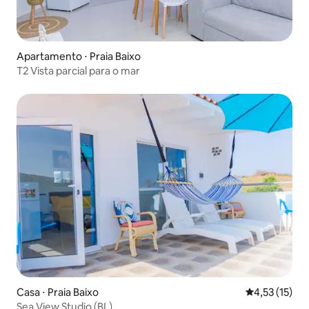
Apartamento ⋅ Praia Baixo
T2 Vista parcial para o mar
Casa ⋅ Praia Baixo
4,53 de uma a
4,53 (15)
Sea ​​View Studio (BL)