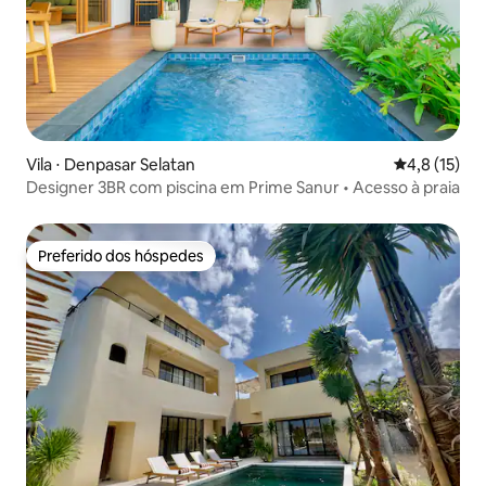
Vila ⋅ Denpasar Selatan
4,8 de uma a
4,8 (15)
Designer 3BR com piscina em Prime Sanur • Acesso à praia
Preferido dos hóspedes
Preferido dos hóspedes