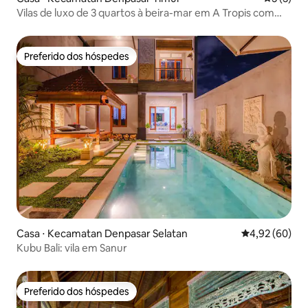
Vilas de luxo de 3 quartos à beira-mar em A Tropis com
traslado gratuito de carro
Preferido dos hóspedes
Preferido dos hóspedes
Casa ⋅ Kecamatan Denpasar Selatan
4,92 de uma a
4,92 (60)
Kubu Bali: vila em Sanur
Preferido dos hóspedes
Preferido dos hóspedes