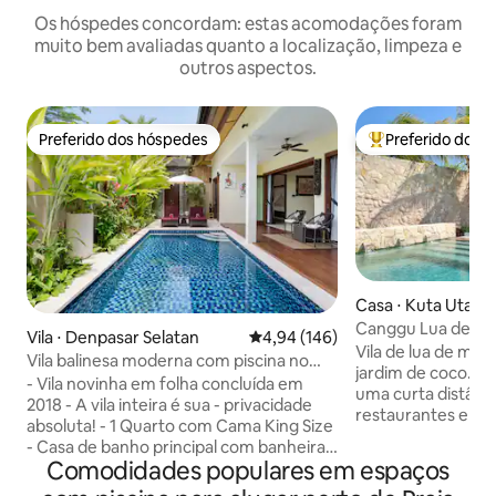
Os hóspedes concordam: estas acomodações foram
muito bem avaliadas quanto a localização, limpeza e
outros aspectos.
Preferido dos hóspedes
Preferido dos 
Preferido dos hóspedes
Entre os melhore
Casa ⋅ Kuta Utara
Canggu Lua de Mel
Vila ⋅ Denpasar Selatan
4,94 de uma avaliação média de 
4,94 (146)
Vila de lua de mel
Vila balinesa moderna com piscina no
jardim de coco. Loc
centro de Sanur
- Vila novinha em folha concluída em
uma curta distânci
2018 - A vila inteira é sua - privacidade
restaurantes e ca
absoluta! - 1 Quarto com Cama King Size
Enorme piscina pri
- Casa de banho principal com banheira
dia todo, perfeito
Comodidades populares em espaços
terrazzo e chuveiro suspenso, cozinha,
terraço. Dois qua
sala de jantar, casa de banho para