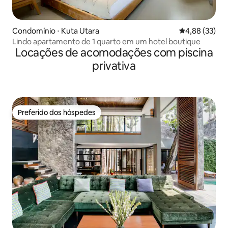
Condomínio ⋅ Kuta Utara
4,88 de uma a
4,88 (33)
Lindo apartamento de 1 quarto em um hotel boutique
Locações de acomodações com piscina
privativa
Preferido dos hóspedes
Preferido dos hóspedes