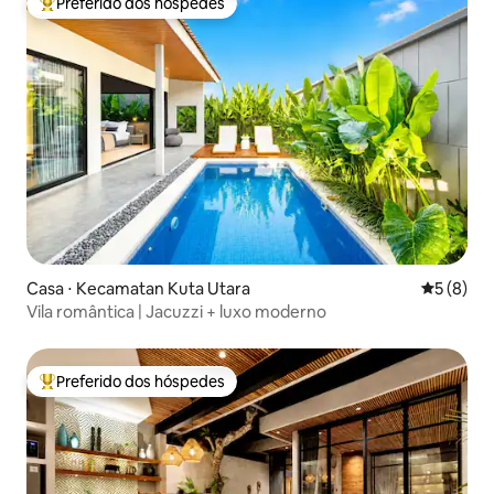
Preferido dos hóspedes
Entre os melhores preferidos dos hóspedes
Casa ⋅ Kecamatan Kuta Utara
5 de uma 
5 (8)
Vila romântica | Jacuzzi + luxo moderno
Preferido dos hóspedes
Entre os melhores preferidos dos hóspedes