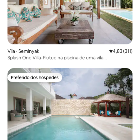
Vila ⋅ Seminyak
4,83 de uma av
4,83 (311)
Splash One Villa-Flutue na piscina de uma vila
deslumbrante
Preferido dos hóspedes
Preferido dos hóspedes