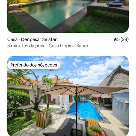
Casa ⋅ Denpasar Selatan
5 de uma a
5 (28)
8 minutos da praia | Casa tropical Sanur
Preferido dos hóspedes
Preferido dos hóspedes