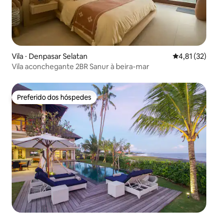
Vila ⋅ Denpasar Selatan
4,81 de uma a
4,81 (32)
Vila aconchegante 2BR Sanur à beira-mar
Preferido dos hóspedes
Preferido dos hóspedes