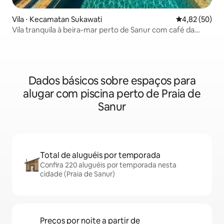
Vila ⋅ Kecamatan Sukawati
4,82 de uma a
4,82 (50)
Vila tranquila à beira-mar perto de Sanur com café da
manhã
Dados básicos sobre espaços para
alugar com piscina perto de Praia de
Sanur
Total de aluguéis por temporada
Confira 220 aluguéis por temporada nesta
cidade (Praia de Sanur)
Preços por noite a partir de