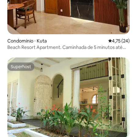
Condomínio ⋅ Kuta
4,75 de uma a
4,75 (24)
Beach Resort Apartment. Caminhada de 5 minutos até
Legian Beach
Superhost
Superhost