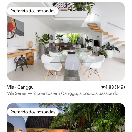
Preferido dos hóspedes
Preferido dos hóspedes
Vila ⋅ Canggu,
4,88 de uma av
4,88 (149)
Vila Serasi — 2 quartos em Canggu, a poucos passos do
Café Del Mar
Preferido dos hóspedes
Preferido dos hóspedes