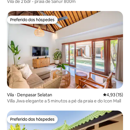
Vila de 2 bdr - praia de Sanur 800m
Preferido dos hóspedes
Preferido dos hóspedes
Vila ⋅ Denpasar Selatan
4,93 de uma a
4,93 (15)
Villa Jiwa elegante a 5 minutos a pé da praia e do Icon Mall
Preferido dos hóspedes
Preferido dos hóspedes