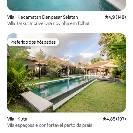
Vila ⋅ Kecamatan Denpasar Selatan
4,9 de uma av
4,9 (148)
Villa Tarku. Incrível vila novinha em folha!
Preferido dos hóspedes
Preferido dos hóspedes
Vila ⋅ Kuta
4,85 de uma av
4,85 (107)
Vila espaçosa e confortável perto da praia