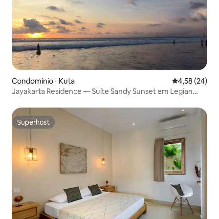
Condomínio ⋅ Kuta
4,58 de uma a
4,58 (24)
Jayakarta Residence — Suíte Sandy Sunset em Legian
6432
Superhost
Superhost