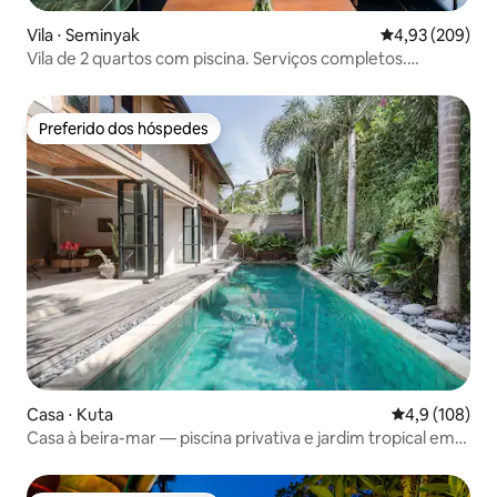
Vila ⋅ Seminyak
4,93 de uma ava
4,93 (209)
Vila de 2 quartos com piscina. Serviços completos.
Seminyak tranquila
Preferido dos hóspedes
Preferido dos hóspedes
Casa ⋅ Kuta
4,9 de uma av
4,9 (108)
Casa à beira-mar — piscina privativa e jardim tropical em
Seminyak