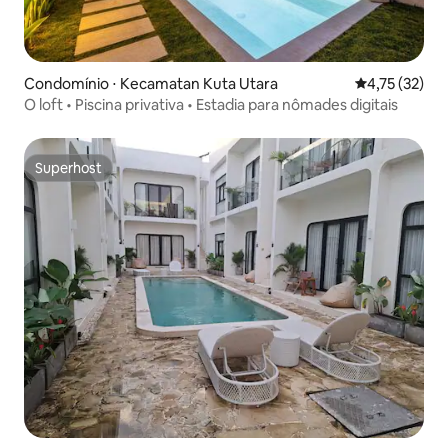
Condomínio ⋅ Kecamatan Kuta Utara
4,75 de uma a
4,75 (32)
O loft • Piscina privativa • Estadia para nômades digitais
Superhost
Superhost