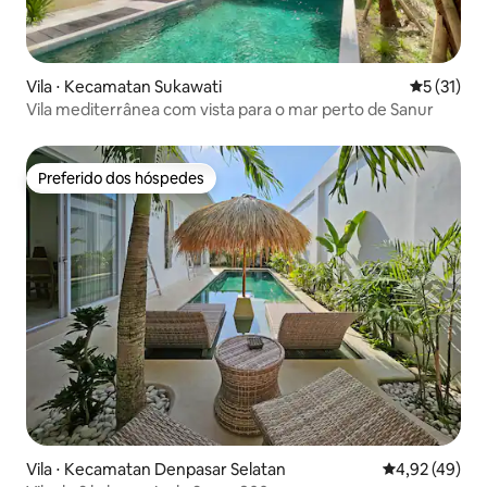
Vila ⋅ Kecamatan Sukawati
5 de uma a
5 (31)
Vila mediterrânea com vista para o mar perto de Sanur
Preferido dos hóspedes
Preferido dos hóspedes
Vila ⋅ Kecamatan Denpasar Selatan
4,92 de uma a
4,92 (49)