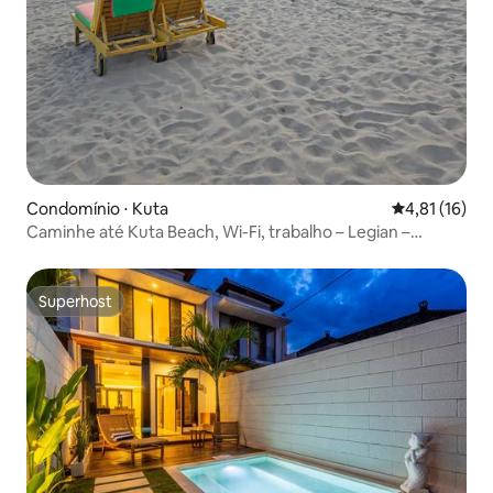
Condomínio ⋅ Kuta
4,81 de uma a
4,81 (16)
Caminhe até Kuta Beach, Wi-Fi, trabalho – Legian –
Seminyak
Superhost
Superhost