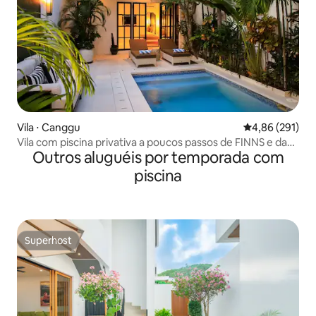
Vila ⋅ Canggu
4,86 de uma av
4,86 (291)
Vila com piscina privativa a poucos passos de FINNS e da
Outros aluguéis por temporada com
praia de Canggu
piscina
Superhost
Superhost