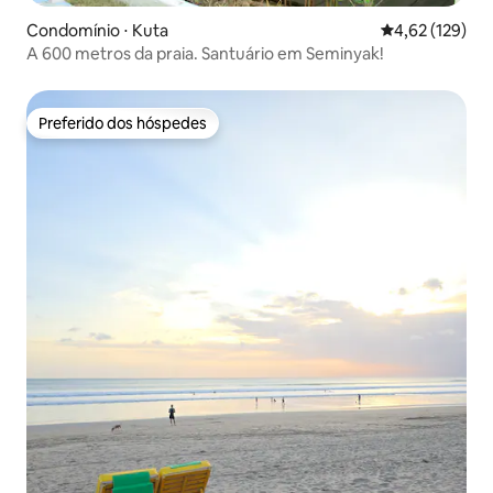
Condomínio ⋅ Kuta
4,62 de uma av
4,62 (129)
A 600 metros da praia. Santuário em Seminyak!
Preferido dos hóspedes
Preferido dos hóspedes