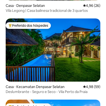
Casa ⋅ Denpasar Selatan
4,96 de uma a
4,96 (26)
​Vila Legong | Casa balinesa tradicional de 3 quartos
Preferido dos hóspedes
Entre os melhores preferidos dos hóspedes
Casa ⋅ Kecamatan Denpasar Selatan
4,98 de uma a
4,98 (59)
Deslumbrante - Seguro e Seco - Vila Perto da Praia