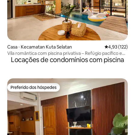
Casa ⋅ Kecamatan Kuta Selatan
4,93 de uma av
4,93 (122)
Vila romântica com piscina privativa – Refúgio pacífico em
Locações de condomínios com piscina
Bali
Preferido dos hóspedes
Preferido dos hóspedes