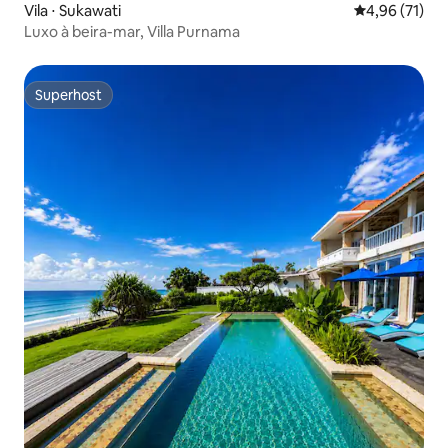
Vila ⋅ Sukawati
4,96 de uma a
4,96 (71)
Luxo à beira-mar, Villa Purnama
Superhost
Superhost