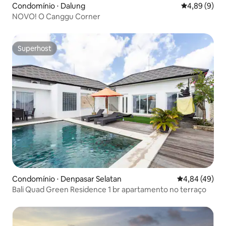
Condomínio ⋅ Dalung
4,89 de uma 
4,89 (9)
NOVO! O Canggu Corner
Superhost
Superhost
Condomínio ⋅ Denpasar Selatan
4,84 de uma a
4,84 (49)
Bali Quad Green Residence 1 br apartamento no terraço