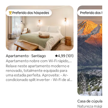
Preferido dos hóspedes
Preferido dos hó
Entre os melhores preferidos dos hóspedes
Preferido dos hó
Apartamento ⋅ Santiago
4,99 de uma avaliação média de 
4,99 (101)
Apartamento nobre com Wi-Fi rápido,
ar-condicionado, limpeza para estadias
Relaxe neste apartamento moderno e
longas - Lastarria
renovado, totalmente equipado para
uma estadia perfeita. Aproveite: - Ar-
condicionado split inverter - Wi-Fi de alta
velocidade - Máquina de lavar/secar -
Secador de cabelo e chapinha - Cama
com lençóis de algodão macio -
Cafeteira Nespresso - Edifício seguro
Casa de cúpula ⋅ E
com concierge 24h - Localizado no
Natureza mágica e
coração do bairro de Lastarria, a poucos