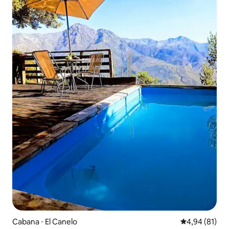
Cabana ⋅ El Canelo
4,94 de uma a
4,94 (81)