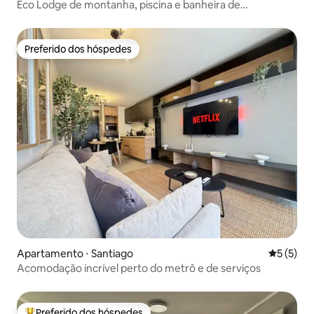
Eco Lodge de montanha, piscina e banheira de
hidromassagem privativas
Preferido dos hóspedes
Preferido dos hóspedes
Apartamento ⋅ Santiago
5 de uma 
5 (5)
Acomodação incrível perto do metrô e de serviços
Preferido dos hóspedes