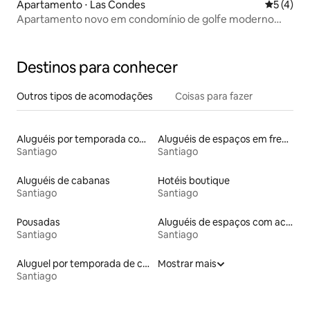
Apartamento ⋅ Las Condes
5 de uma 
5 (4)
Apartamento novo em condomínio de golfe moderno
com vista para a cordilheira
Destinos para conhecer
Outros tipos de acomodações
Coisas para fazer
Aluguéis por temporada com cama de altura acessível
Aluguéis de espaços em frente à praia
Santiago
Santiago
Aluguéis de cabanas
Hotéis boutique
Santiago
Santiago
Pousadas
Aluguéis de espaços com acesso direto a pistas de esqui
Santiago
Santiago
Aluguel por temporada de casas de veraneio
Mostrar mais
Santiago