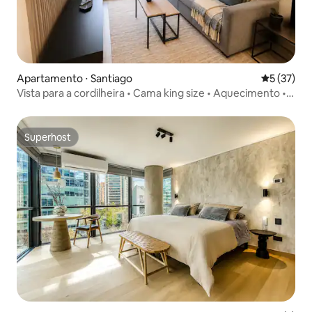
Apartamento ⋅ Santiago
5 de uma a
5 (37)
Vista para a cordilheira • Cama king size • Aquecimento •
Varanda Wi-Fi
Superhost
Superhost