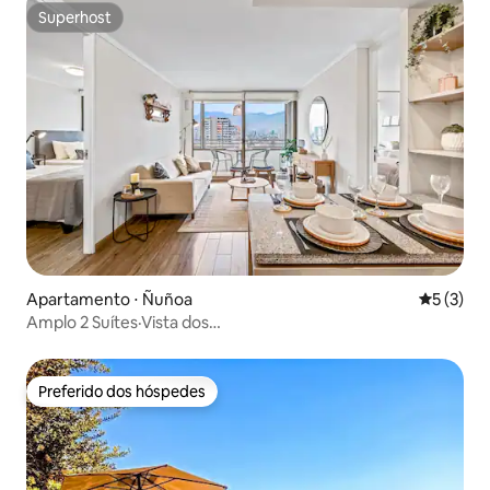
Superhost
Superhost
Apartamento ⋅ Ñuñoa
5 de uma 
5 (3)
Amplo 2 Suítes·Vista dos
Andes·Estacionamento·Metrô·B.Italia
Preferido dos hóspedes
Preferido dos hóspedes