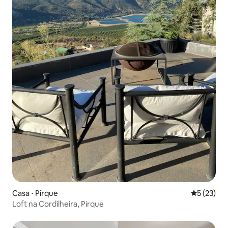
Casa ⋅ Pirque
5 de uma a
5 (23)
Loft na Cordilheira, Pirque