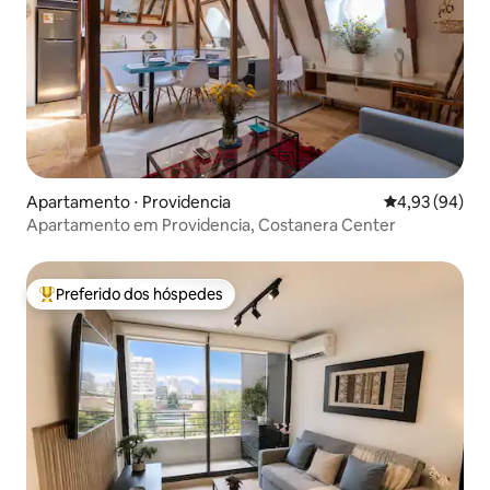
Apartamento ⋅ Providencia
4,93 de uma a
4,93 (94)
Apartamento em Providencia, Costanera Center
Preferido dos hóspedes
Entre os melhores preferidos dos hóspedes