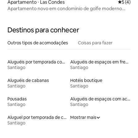
Apartamento ⋅ Las Condes
5 de uma 
5 (4)
Apartamento novo em condomínio de golfe moderno
com vista para a cordilheira
Destinos para conhecer
Outros tipos de acomodações
Coisas para fazer
Aluguéis por temporada com cama de altura acessível
Aluguéis de espaços em frente à praia
Santiago
Santiago
Aluguéis de cabanas
Hotéis boutique
Santiago
Santiago
Pousadas
Aluguéis de espaços com acesso direto a pistas de esqui
Santiago
Santiago
Aluguel por temporada de casas de veraneio
Mostrar mais
Santiago