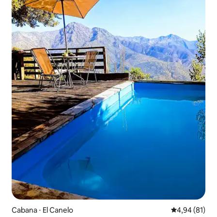
Cabana ⋅ El Canelo
4,94 de uma a
4,94 (81)