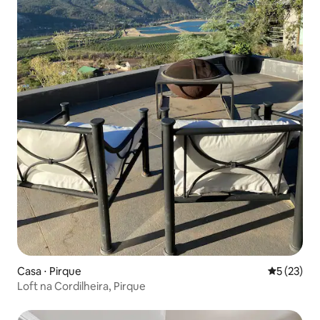
Casa ⋅ Pirque
5 de uma a
5 (23)
Loft na Cordilheira, Pirque