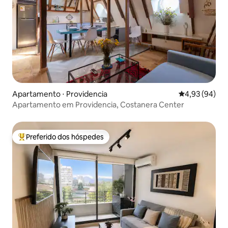
Apartamento ⋅ Providencia
4,93 de uma a
4,93 (94)
Apartamento em Providencia, Costanera Center
Preferido dos hóspedes
Entre os melhores preferidos dos hóspedes