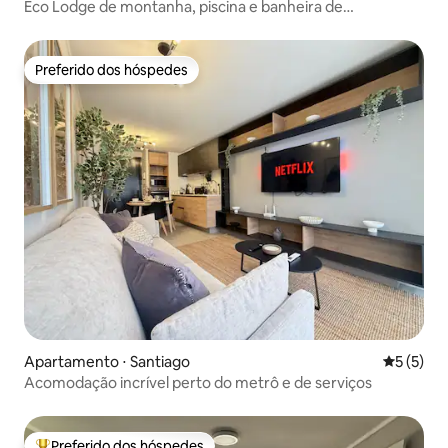
Eco Lodge de montanha, piscina e banheira de
hidromassagem privativas
Preferido dos hóspedes
Preferido dos hóspedes
Apartamento ⋅ Santiago
5 de uma 
5 (5)
Acomodação incrível perto do metrô e de serviços
Preferido dos hóspedes