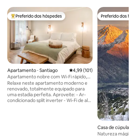
Preferido dos hóspedes
Preferido dos hó
Entre os melhores preferidos dos hóspedes
Preferido dos hó
Apartamento ⋅ Santiago
4,99 de uma avaliação média de 
4,99 (101)
Apartamento nobre com Wi-Fi rápido,
ar-condicionado, limpeza para estadias
Relaxe neste apartamento moderno e
longas - Lastarria
renovado, totalmente equipado para
uma estadia perfeita. Aproveite: - Ar-
condicionado split inverter - Wi-Fi de alta
velocidade - Máquina de lavar/secar -
Secador de cabelo e chapinha - Cama
com lençóis de algodão macio -
Cafeteira Nespresso - Edifício seguro
Casa de cúpula ⋅ E
com concierge 24h - Localizado no
Natureza mágica e
coração do bairro de Lastarria, a poucos