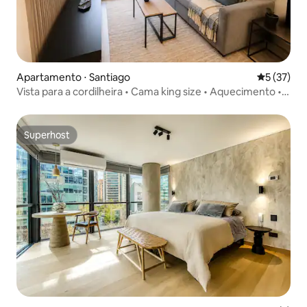
Apartamento ⋅ Santiago
5 de uma a
5 (37)
Vista para a cordilheira • Cama king size • Aquecimento •
Varanda Wi-Fi
Superhost
Superhost