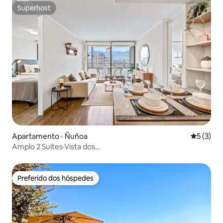
Superhost
Superhost
Apartamento ⋅ Ñuñoa
5 de uma 
5 (3)
Amplo 2 Suítes·Vista dos
Andes·Estacionamento·Metrô·B.Italia
Preferido dos hóspedes
Preferido dos hóspedes