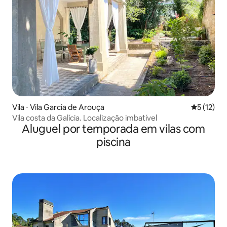
Vila ⋅ Vila Garcia de Arouça
5 de uma a
5 (12)
Vila costa da Galícia. Localização imbatível
Aluguel por temporada em vilas com
piscina