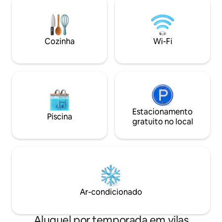
churrasqueira, varandas e jardins. Área
naturais únicos, o
de jogos e estacionamento privativo.
todos os tipos de a
especial.
Cozinha
Wi-Fi
Estacionamento
Piscina
gratuito no local
Ar-condicionado
Aluguel por temporada em vilas