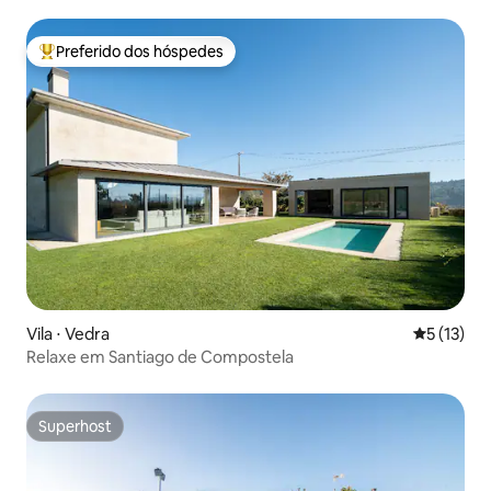
Preferido dos hóspedes
Entre os melhores preferidos dos hóspedes
Vila ⋅ Vedra
5 de uma a
5 (13)
Relaxe em Santiago de Compostela
Superhost
Superhost