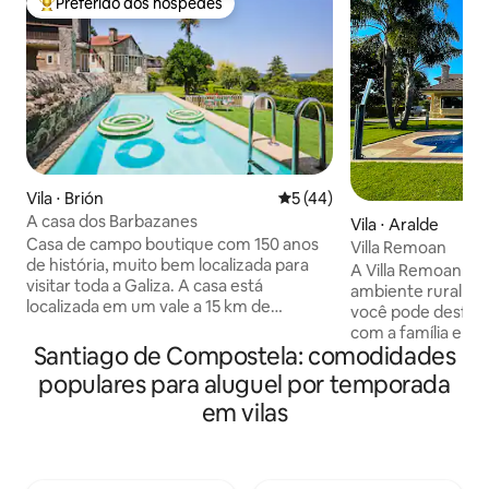
Preferido dos hóspedes
Entre os melhores preferidos dos hóspedes
Vila ⋅ Brión
5 de uma avaliação média de
5 (44)
A casa dos Barbazanes
Vila ⋅ Aralde
Casa de campo boutique com 150 anos
Villa Remoan
de história, muito bem localizada para
A Villa Remoan es
visitar toda a Galiza. A casa está
ambiente rural mu
localizada em um vale a 15 km de
você pode desfruta
Santiago, a 20 minutos das praias e a
com a família e a
menos de 1 hora de vários parques
Santiago de Compostela: comodidades
pessoas, tem 5 qua
naturais. A cidade de Bertamiráns, onde
uma grande piscin
populares para aluguel por temporada
você encontrará todos os serviços, fica a
ar livre. Muito perto de aldeias históricas,
em vilas
3 km de distância. A casa é ótima para
como Cambados (1
famílias, pois tem 8 quartos, 5 banheiros
de arousa (5 minut
e várias áreas de estar. Exteriores
minutos), onde vo
espaçosos com piscina, pátios,
suas praias marav