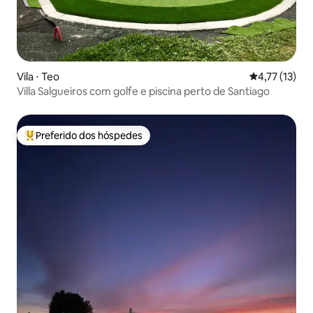
Vila ⋅ Teo
4,77 de uma a
4,77 (13)
Villa Salgueiros com golfe e piscina perto de Santiago
Preferido dos hóspedes
Entre os melhores preferidos dos hóspedes