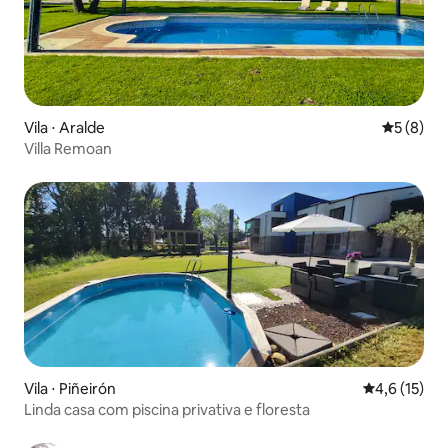
Vila ⋅ Aralde
5 de uma 
5 (8)
Villa Remoan
Vila ⋅ Piñeirón
4,6 de uma a
4,6 (15)
Linda casa com piscina privativa e floresta