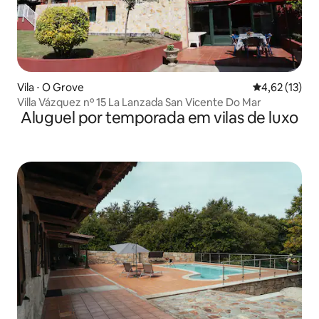
Vila ⋅ O Grove
4,62 de uma a
4,62 (13)
Villa Vázquez nº 15 La Lanzada San Vicente Do Mar
Aluguel por temporada em vilas de luxo