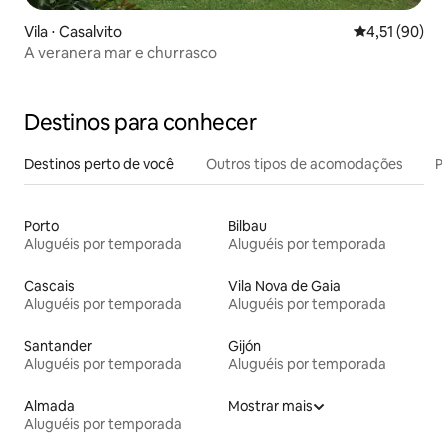
Vila ⋅ Casalvito
4,51 de uma a
4,51 (90)
A veranera mar e churrasco
Destinos para conhecer
Destinos perto de você
Outros tipos de acomodações
Pr
Porto
Bilbau
Aluguéis por temporada
Aluguéis por temporada
Cascais
Vila Nova de Gaia
Aluguéis por temporada
Aluguéis por temporada
Santander
Gijón
Aluguéis por temporada
Aluguéis por temporada
Almada
Mostrar mais
Aluguéis por temporada