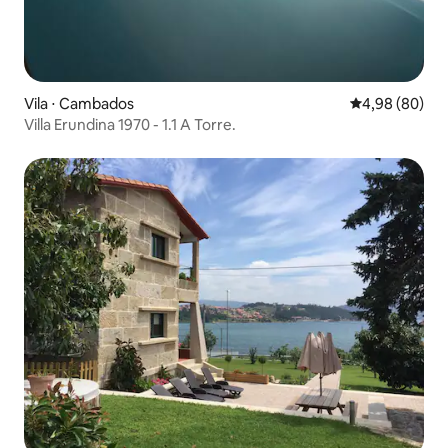
Vila ⋅ Cambados
4,98 de uma av
4,98 (80)
Villa Erundina 1970 - 1.1 A Torre.