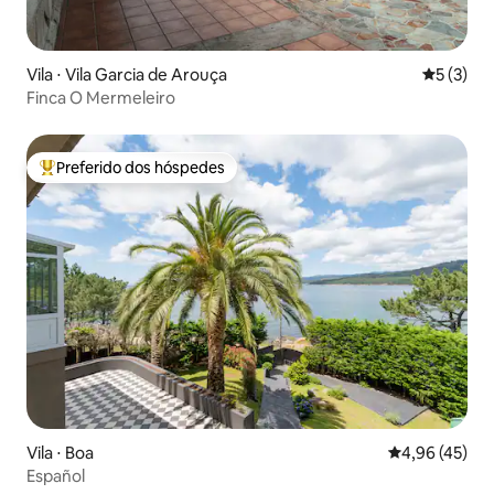
Vila ⋅ Vila Garcia de Arouça
5 de uma 
5 (3)
Finca O Mermeleiro
Preferido dos hóspedes
Entre os melhores preferidos dos hóspedes
Vila ⋅ Boa
4,96 de uma a
4,96 (45)
Español