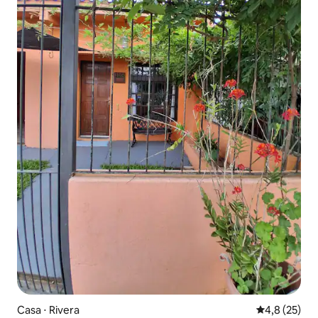
Casa ⋅ Rivera
4,8 de uma a
4,8 (25)