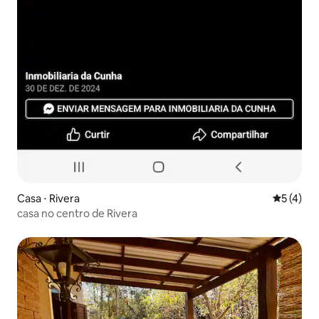
Casa ⋅ Rivera
5 de uma 
5 (4)
casa no centro de Rivera