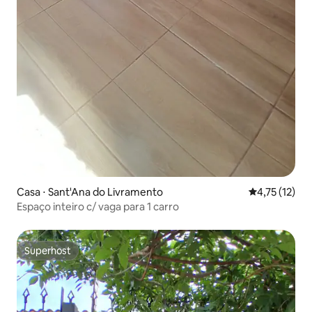
Casa ⋅ Sant'Ana do Livramento
4,75 de uma a
4,75 (12)
Espaço inteiro c/ vaga para 1 carro
Superhost
Superhost