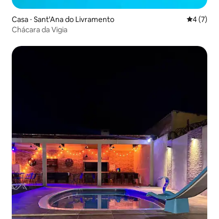
Casa ⋅ Sant'Ana do Livramento
4 de uma 
4 (7)
Chácara da Vigia