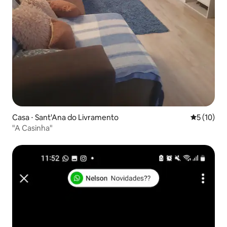
Casa ⋅ Sant'Ana do Livramento
5 de uma a
5 (10)
"A Casinha"