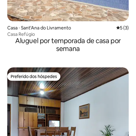
Casa ⋅ Sant'Ana do Livramento
5 de uma 
5 (3)
Casa Refúgio
Aluguel por temporada de casa por
semana
Preferido dos hóspedes
Preferido dos hóspedes