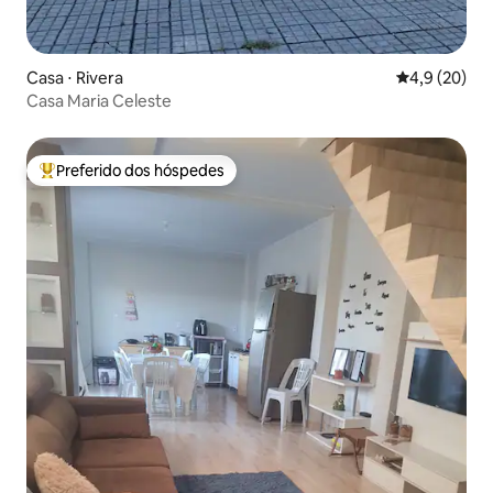
Casa ⋅ Rivera
4,9 de uma a
4,9 (20)
Casa Maria Celeste
Preferido dos hóspedes
Entre os melhores preferidos dos hóspedes