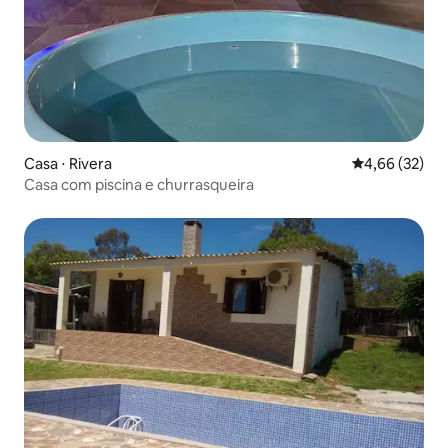
Casa ⋅ Rivera
4,66 de uma a
4,66 (32)
Casa com piscina e churrasqueira