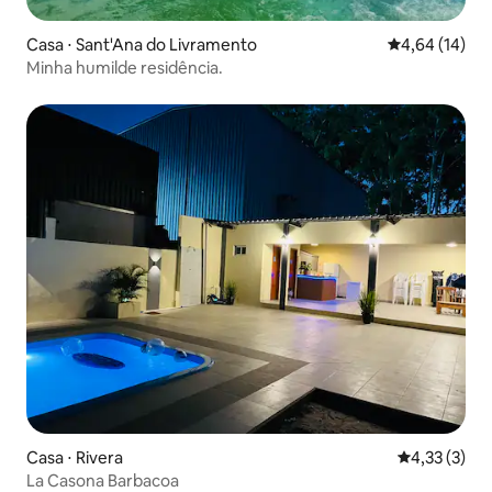
Casa ⋅ Sant'Ana do Livramento
4,64 de uma a
4,64 (14)
Minha humilde residência.
Casa ⋅ Rivera
4,33 de uma 
4,33 (3)
La Casona Barbacoa