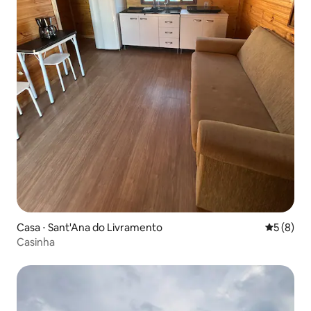
Casa ⋅ Sant'Ana do Livramento
5 de uma 
5 (8)
Casinha