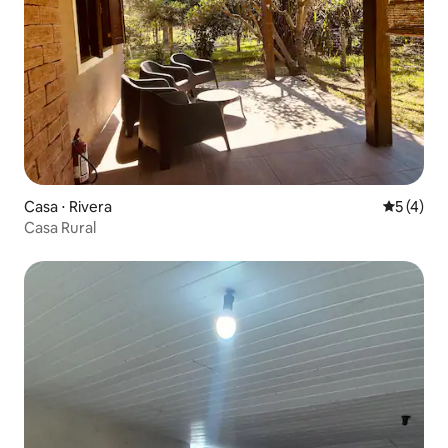
Casa ⋅ Rivera
5 de uma 
5 (4)
Casa Rural