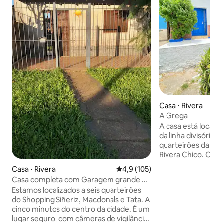
Casa ⋅ Rivera
A Grega
A casa está locali
da linha divisória 
quarteirões da rua 
Rivera Chico. Ofe
estar e um ambien
Casa ⋅ Rivera
4,9 de uma avaliação média de 
4,9 (105)
uma atmosfera ide
Casa completa com Garagem grande e
atividades diárias
Churrasqueira
Estamos localizados a seis quarteirões
excelente lugar par
do Shopping Siñeriz, Macdonals e Tata. A
sentir confortável
cinco minutos do centro da cidade. É um
lavanderia também
lugar seguro, com câmeras de vigilância,
sua conveniência.