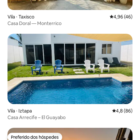
Vila ⋅ Taxisco
4,96 de uma a
4,96 (46)
Casa Doral — Monterrico
Vila ⋅ Iztapa
4,8 de uma a
4,8 (86)
Casa Arrecife – El Guayabo
Preferido dos hóspedes
Preferido dos hóspedes