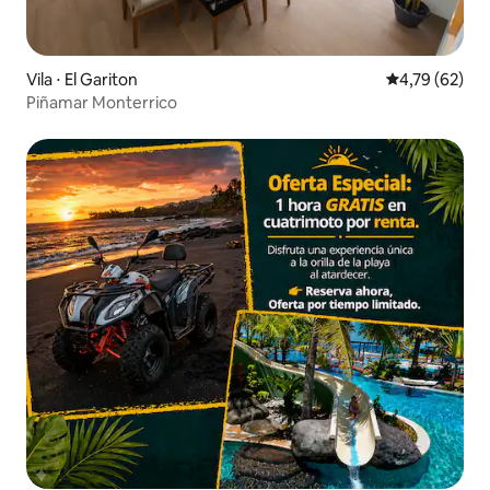
Vila ⋅ El Gariton
4,79 de uma a
4,79 (62)
Piñamar Monterrico