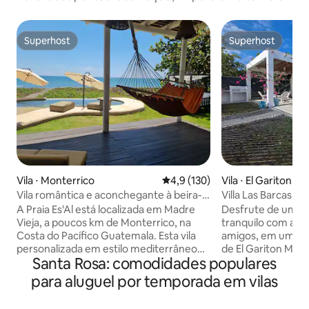
Superhost
Superhost
Superhost
Superhost
Vila ⋅ Monterrico
4,9 de uma avaliação média de 
4,9 (130)
Vila ⋅ El Gariton
Vila romântica e aconchegante à beira-
Villa Las Barcas, E
mar com piscina
Monterrico
A Praia Es'Al está localizada em Madre
Desfrute de um lu
Vieja, a poucos km de Monterrico, na
tranquilo com a fa
Costa do Pacífico Guatemala. Esta vila
amigos, em uma ár
personalizada em estilo mediterrâneo
de El Gariton Mont
Santa Rosa: comodidades populares
está localizada bem na praia e oferece
metros do mar, ca
danças ao sol espetaculares durante
equipada, redes, a
para aluguel por temporada em vilas
todo o ano. A piscina sombreada possui
cozinha, alto-fala
um banco embutido que supervisiona a
iluminada para co