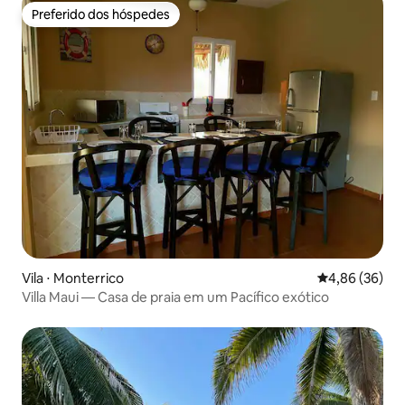
Preferido dos hóspedes
Preferido dos hóspedes
Vila ⋅ Monterrico
4,86 de uma a
4,86 (36)
Villa Maui — Casa de praia em um Pacífico exótico