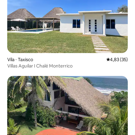
Vila ⋅ Taxisco
4,83 de uma a
4,83 (35)
Villas Aguilar I Chalé Monterrico