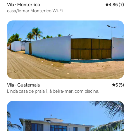
Vila ⋅ Monterrico
4,86 de uma 
4,86 (7)
casa/lemar Monterico Wi-Fi
Vila ⋅ Guatemala
5 de uma 
5 (5)
Linda casa de praia 1, à beira-mar, com piscina.