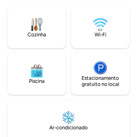
praia e o oceano. Este lugar acolhedor e
noite, cadeiras rec
tranquilo está totalmente equipado com
ventilador Espaço para praticar esportes
toques personalizados da Lorena de
como futebol ou vôlei. Estaci
Estrada, uma designer de interiores
para 8 veículos. Perto de manguezais,
experiente. Abra a casa inteira para
tartarugas, zona h
receber os sons relaxantes e desfrutar
e casas noturnas 
Cozinha
Wi-Fi
da beleza ao redor.
Estacionamento
Piscina
gratuito no local
Ar-condicionado