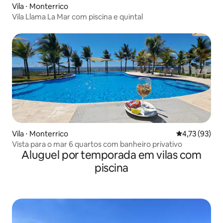
Vila ⋅ Monterrico
Vila Llama La Mar com piscina e quintal
Vila ⋅ Monterrico
4,73 de uma a
4,73 (93)
Vista para o mar 6 quartos com banheiro privativo
Aluguel por temporada em vilas com
piscina