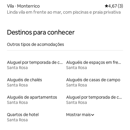
Vila ⋅ Monterrico
4,67 de uma 
4,67 (3)
Linda vila em frente ao mar, com piscinas e praia privativa
Destinos para conhecer
Outros tipos de acomodações
Aluguel por temporada de casas de veraneio
Aluguéis de espaços em frente à praia
Santa Rosa
Santa Rosa
Aluguéis de chalés
Aluguéis de casas de campo
Santa Rosa
Santa Rosa
Aluguéis de apartamentos
Aluguel por temporada de casas de hóspedes
Santa Rosa
Santa Rosa
Quartos de hotel
Mostrar mais
Santa Rosa