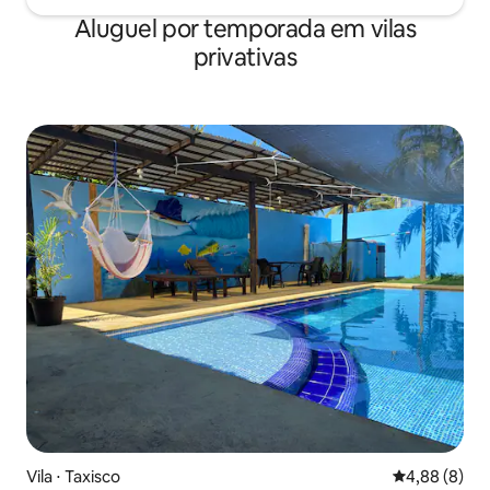
Aluguel por temporada em vilas
privativas
Vila ⋅ Taxisco
4,88 de uma 
4,88 (8)