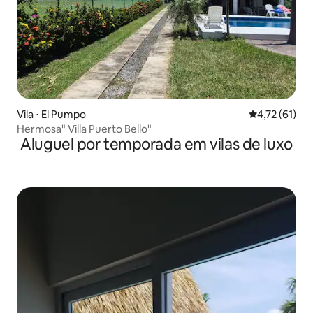
Vila ⋅ El Pumpo
4,72 de uma a
4,72 (61)
Hermosa" Villa Puerto Bello"
Aluguel por temporada em vilas de luxo