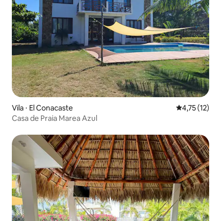
Vila ⋅ El Conacaste
4,75 de uma a
4,75 (12)
Casa de Praia Marea Azul