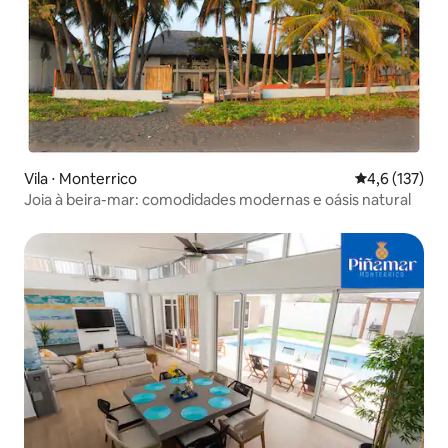
Vila ⋅ Monterrico
4,6 de uma av
4,6 (137)
Joia à beira-mar: comodidades modernas e oásis natural