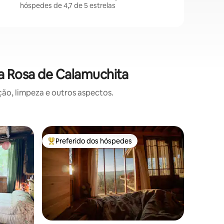
hóspedes de 4,7 de 5 estrelas
a Rosa de Calamuchita
o, limpeza e outros aspectos.
Casa ⋅ Vi
Preferido dos hóspedes
Superho
os hóspedes
Entre os melhores preferidos dos hóspedes
Superho
Design ún
campo
Residênci
Sierras 
majestos
com vista
design e
premium 
Segurança