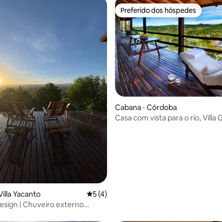
Preferido dos hóspedes
Preferido dos hóspedes
Cabana ⋅ Córdoba
Casa com vista para o rio, Villa
Belgrano
média de 5, 12 avaliações
Villa Yacanto
5 de uma avaliação média de 5, 4 avalia
5 (4)
esign | Chuveiro externo
ra a colina