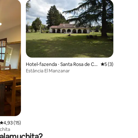
Hotel-fazenda ⋅ Santa Rosa de Cal
5 de uma avaliaçã
5 (3)
amuchita
Estância El Manzanar
ções
4,93 de uma avaliação média de 5, 15 avaliações
4,93 (15)
chita
Calamuchita?