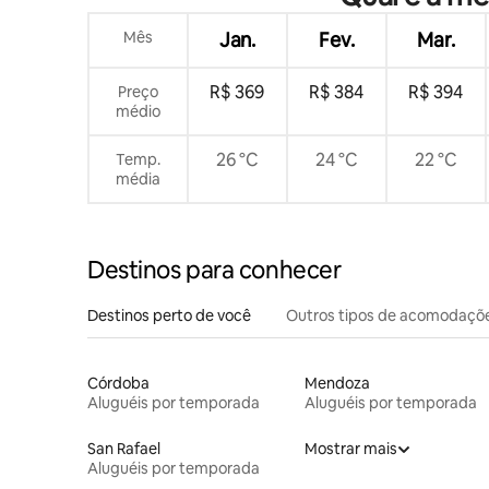
Mês
Jan.
Fev.
Mar.
R$ 369
R$ 384
R$ 394
Preço
médio
26 °C
24 °C
22 °C
Temp.
média
Destinos para conhecer
Destinos perto de você
Outros tipos de acomodaçõ
Córdoba
Mendoza
Aluguéis por temporada
Aluguéis por temporada
San Rafael
Mostrar mais
Aluguéis por temporada