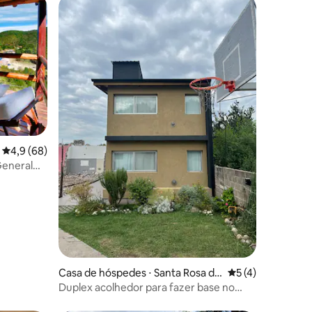
4,9 de uma avaliação média de 5, 68 avaliações
4,9 (68)
 General
ções
Casa de hóspedes ⋅ Santa Rosa de
5 de uma avaliaçã
5 (4)
Calamuchita
Duplex acolhedor para fazer base no
vale.