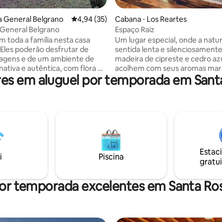
média de 5, 33 avaliações
la General Belgrano
4,94 de uma avaliação média de 5, 35 avalia
4,94 (35)
Cabana ⋅ Los Reartes
a General Belgrano
Espaço Raiz
m toda a família nesta casa
Um lugar especial, onde a natu
. Eles poderão desfrutar de
sentida lenta e silenciosamente
sagens e de um ambiente de
madeira de cipreste e cedro az
nativa e autêntica, com flora e
acolhem com seus aromas mara
s em aluguel por temporada em Sant
sentes em todos os cantos. A
este espaço convida você a de
o está localizada entre os
desfrutar de um momento de laz
 de Villa Ciudad Parque e Villa
200 metros do rio Los Reartes,
elgrano, com acesso por
mágico para caminhar e tomar
suas belas águas cristalinas. Esta cabana
5 minutos de carro do centro
está localizada a 1 km do centro
General Belgrano, perto de todo
de Los Reartes, onde você pod
scina disponível de 1º de
desfrutar de ofertas gastronôm
Estac
a 28 de fevereiro. Toalhas não
uma feira artesanal, sua pulper
i
Piscina
gratui
uídas.
mais
por temporada excelentes em Santa Ro