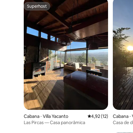
Superhost
Superhost
Cabana ⋅ Villa Yacanto
4,92 de uma avaliação 
4,92 (12)
Cabana ⋅ 
Las Pircas — Casa panorâmica
Casa de d
voltado pa