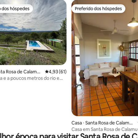
o dos hóspedes
Preferido dos hóspedes
o dos hóspedes
Preferido dos hóspedes
nta Rosa de Calamuc
4,93 de uma avaliação média de 5, 61 avalia
4,93 (61)
ta e a poucos metros do rio em
xclusivo
 média de 5, 9 avaliações
Casa ⋅ Santa Rosa de Calamuc
hita
Casa em Santa Rosa de Calamu
lhor época para visitar Santa Rosa de 