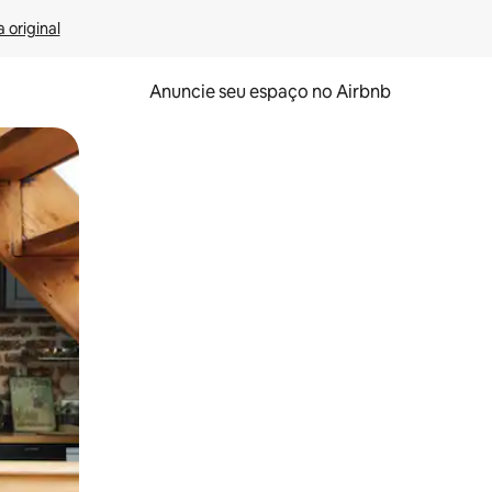
 original
Anuncie seu espaço no Airbnb
 deslizando o dedo na tela.