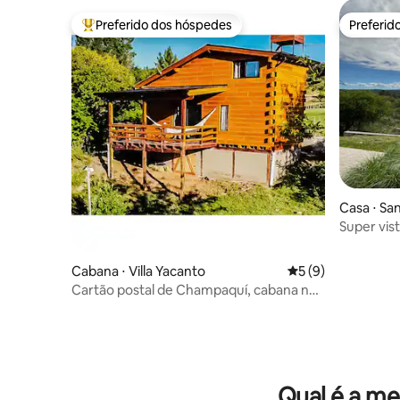
Preferido dos hóspedes
Preferid
Entre os melhores preferidos dos hóspedes
Preferid
Casa ⋅ Sa
hita
Super vis
Country E
Cabana ⋅ Villa Yacanto
5 de uma avaliação
5 (9)
Cartão postal de Champaquí, cabana na
montanha
Qual é a me