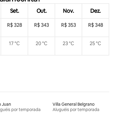
Set.
Out.
Nov.
Dez.
R$ 328
R$ 343
R$ 353
R$ 348
17 °C
20 °C
23 °C
25 °C
n Juan
Villa General Belgrano
uguéis por temporada
Aluguéis por temporada