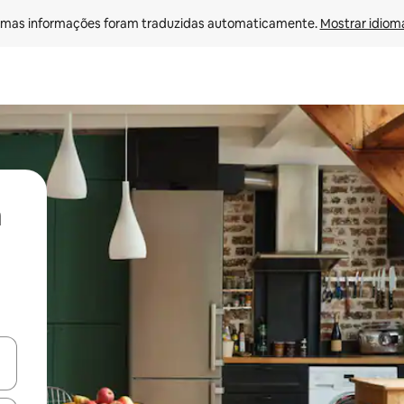
mas informações foram traduzidas automaticamente. 
Mostrar idioma
ore-os usando as seta para cima e para baixo do teclado ou tocando e