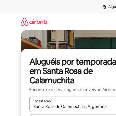
Pular
Algu
para
o
conteúdo
Aluguéis por temporada
em Santa Rosa de
Calamuchita
Encontre e reserve lugares incríveis no Airbnb
Localização
Quando os resultados estiverem disponíveis, expl