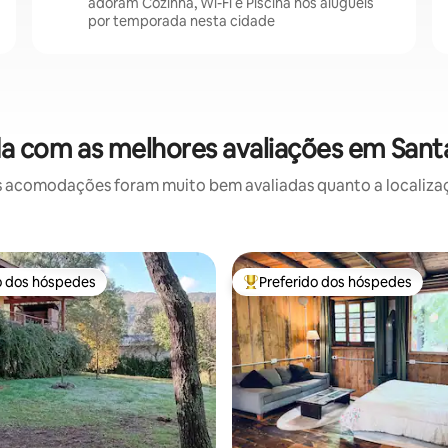
adoram Cozinha, Wi-Fi e Piscina nos aluguéis
por temporada nesta cidade
a com as melhores avaliações em Sant
 acomodações foram muito bem avaliadas quanto a localizaçã
o dos hóspedes
Preferido dos hóspedes
o dos hóspedes
Entre os melhores preferidos d