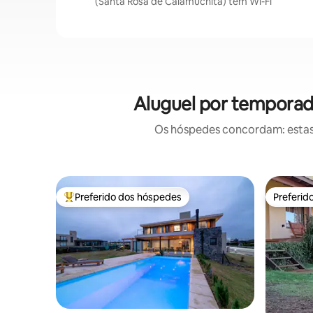
(Santa Rosa de Calamuchita) têm Wi-Fi
Aluguel por temporad
Os hóspedes concordam: estas
Preferido dos hóspedes
Preferid
Entre os melhores preferidos dos hóspedes
Preferid