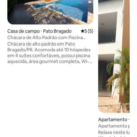
Casa de campo ⋅ Pato Bragado
5 de uma avaliação média d
5 (5)
Chácara de Alto Padrão com Piscina
Aquecida
Chácara de alto padrão em Pato
Bragado/PR. Acomoda até 10 hóspedes
em 4 suítes confortáveis, possui piscina
aquecida, área gourmet completa, Wi-Fi,
amplos jardins, estacionamento para 4
carros, pomar com mais de 50 pés de
frutas, açude com quiosque, oito mil
metros de área de lazer toda murada,
com interfone, total privacidade. Ideal
para famílias, grupos de amigos.
Desfrute da tranquilidade da natureza
com conforto, segurança e uma
estrutura exclusiva para uma
experiência inesquecível.
Apartamento ⋅ Sa
Apartamento próx
a praia
Relaxe neste lugar