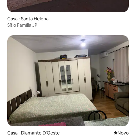
Casa ⋅ Santa Helena
Sítio Família JP
Casa ⋅ Diamante D'Oeste
Novo lugar
Novo