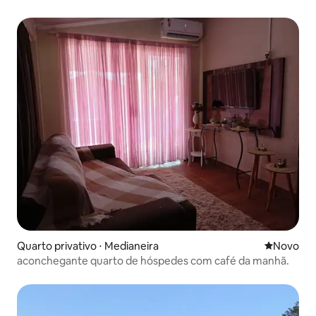
Quarto privativo ⋅ Medianeira
Novo lugar
Novo
aconchegante quarto de hóspedes com café da manhã.