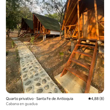
Quarto privativo ⋅ Santa Fe de Antioquia
4,88 de uma 
4,88 (8)
Cabana en guadua