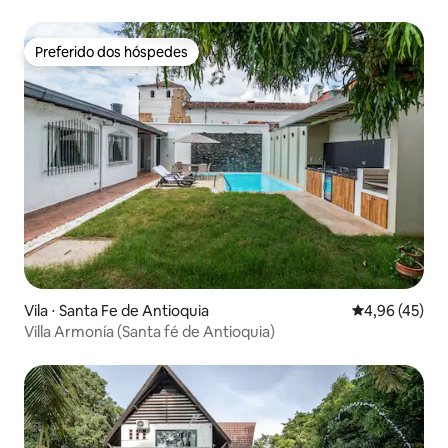
Preferido dos hóspedes
Preferido dos hóspedes
Vila ⋅ Santa Fe de Antioquia
4,96 de uma a
4,96 (45)
Villa Armonía (Santa fé de Antioquia)