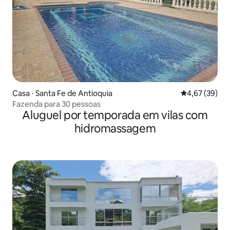
Casa ⋅ Santa Fe de Antioquia
4,67 de uma a
4,67 (39)
Fazenda para 30 pessoas
Aluguel por temporada em vilas com
hidromassagem