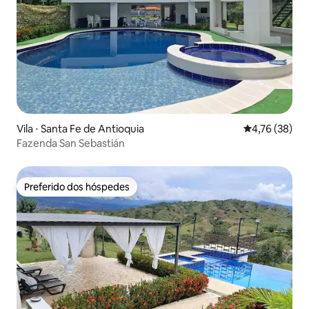
Vila ⋅ Santa Fe de Antioquia
4,76 de uma a
4,76 (38)
Fazenda San Sebastián
Preferido dos hóspedes
Preferido dos hóspedes