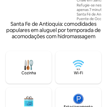
Chalé em Santa Fé
estadias premium ou eventos privados
Refugie-se nesta 
(mediante reserva). Segurança com
apenas 7 minutos 
monitoramento externo e serviço de
Santa Fé de Antioq
limpeza 24h.
Puente de Occidente. Relaxe no 
Santa Fe de Antioquia: comodidades
na piscina ou na b
hidromassagem, c
populares em aluguel por temporada de
espetacular das 
acomodações com hidromassagem
ambiente cercado 
Capacidade para 12
condicionado, Wi-
equipada, área de
espaços mobiliad
privativo. Ideal p
tempo com a famíl
parceiro.
Cozinha
Wi-Fi
Estacionamento