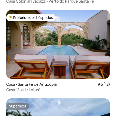
Casa Colonial | Jacuzzi · Perto do Parque Santa Fé
Preferido dos hóspedes
Entre os melhores preferidos dos hóspedes
Casa ⋅ Santa Fe de Antioquia
5 de uma a
5 (12)
Casa “Sol de Lotus”
Superhost
Superhost