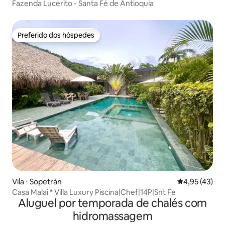
Fazenda Lucerito - Santa Fé de Antioquia
Preferido dos hóspedes
Preferido dos hóspedes
Vila ⋅ Sopetrán
4,95 de uma a
4,95 (43)
Casa Malai * Villa Luxury Piscina|Chef|14P|Snt Fe
Aluguel por temporada de chalés com
hidromassagem