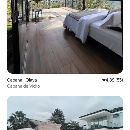
Cabana ⋅ Olaya
4,89 de uma a
4,89 (55)
Cabana de Vidro