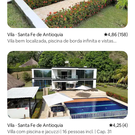
Vila ⋅ Santa Fe de Antioquia
4,86 de uma av
4,86 (158)
Vila bem localizada, piscina de borda infinita e vistas
incríveis
Vila ⋅ Santa Fe de Antioquia
4,25 de uma 
4,25 (4)
Villa com piscina e jacuzzi | 16 pessoas incl. | Cap. 31