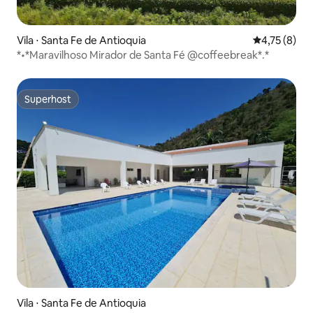
Vila ⋅ Santa Fe de Antioquia
4,75 de uma 
4,75 (8)
*•*Maravilhoso Mirador de Santa Fé @coffeebreak*.*
Superhost
Superhost
Vila ⋅ Santa Fe de Antioquia