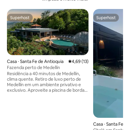
Superhost
Superhost
Superhost
Superhost
Casa ⋅ Santa Fe de Antioquia
4,69 de uma avaliação média de
4,69 (13)
Fazenda perto de Medellín
Residência a 40 minutos de Medellín,
clima quente. Retiro de luxo perto de
Medellín em um ambiente privativo e
exclusivo. Aproveite a piscina de borda
infinita, a banheira de hidromassagem, a
fogueira, a churrasqueira e o cinema ao
ar livre. Casa de designer com 3 quartos,
6 camas e 4 banheiros. Cozinha
gourmet totalmente equipada, sistema
de som embutido e espaços ideais para
Casa ⋅ Santa Fe de
experiências únicas. Perfeito para