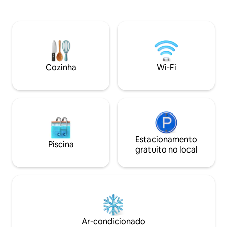
casa. 📍 Ótima localização. A 5 minutos
um ambiente diferente. Nos 
do Centro Histórico e a 9 minutos do
da cidade, mas com
Dist. 1 (Região com os melhores bares e
a lojas, bares e superm
restaurantes da cidade) 🛏️ Espaço
ODI conta com: - Pi
confortável e funcional. 🏨Apartamento
- Sky - Rede de vôl
no piso superior (escadas). Acesso
Futebol de mesa -
independente.
Cozinha
Wi-Fi
Estacionamento
Piscina
gratuito no local
Ar-condicionado