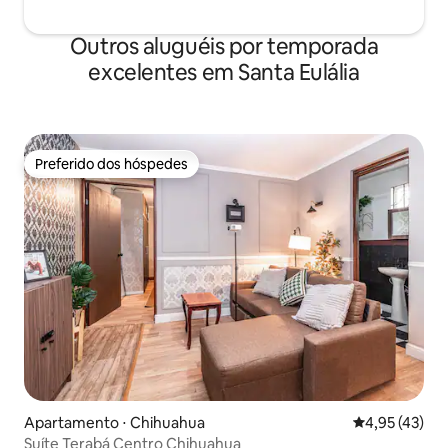
Outros aluguéis por temporada
excelentes em Santa Eulália
Preferido dos hóspedes
Preferido dos hóspedes
Apartamento ⋅ Chihuahua
4,95 de uma a
4,95 (43)
Suíte Terabá Centro Chihuahua