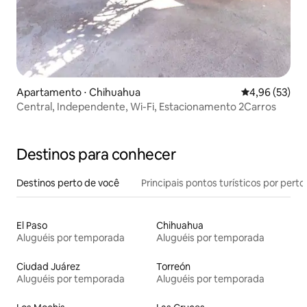
Apartamento ⋅ Chihuahua
4,96 de uma a
4,96 (53)
Central, Independente, Wi-Fi, Estacionamento 2Carros
Destinos para conhecer
Destinos perto de você
Principais pontos turísticos por perto
El Paso
Chihuahua
Aluguéis por temporada
Aluguéis por temporada
Ciudad Juárez
Torreón
Aluguéis por temporada
Aluguéis por temporada