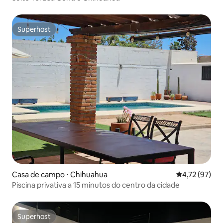
Superhost
Superhost
Casa de campo ⋅ Chihuahua
4,72 de uma a
4,72 (97)
Piscina privativa a 15 minutos do centro da cidade
Superhost
Superhost