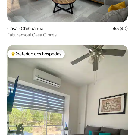
Casa ⋅ Chihuahua
5 de uma a
5 (40)
Faturamos! Casa Ciprés
Preferido dos hóspedes
Entre os melhores preferidos dos hóspedes