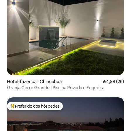
Hotel-fazenda ⋅ Chihuahua
4,88 de uma a
4,88 (26)
Granja Cerro Grande | Piscina Privada e Fogueira
Preferido dos hóspedes
Entre os melhores preferidos dos hóspedes