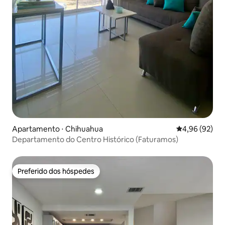
Apartamento ⋅ Chihuahua
4,96 de uma a
4,96 (92)
Departamento do Centro Histórico (Faturamos)
Preferido dos hóspedes
Preferido dos hóspedes