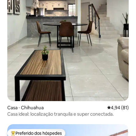
Casa ⋅ Chihuahua
4,94 de uma a
4,94 (81)
Casa ideal: localização tranquila e super conectada.
Preferido dos hóspedes
Entre os melhores preferidos dos hóspedes