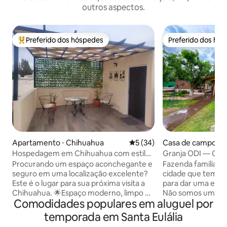
outros aspectos.
Preferido dos hóspedes
Preferido dos hó
Entre os melhores preferidos dos hóspedes
Preferido dos hó
Apartamento ⋅ Chihuahua
5 de uma avaliação média de
5 (34)
Casa de campo ⋅ 
Hospedagem em Chihuahua com estilo
Granja ODI — Cas
e conforto!
piscina e jacuzzi
Procurando um espaço aconchegante e
Fazenda familiar 
seguro em uma localização excelente?
cidade que tem tu
Este é o lugar para sua próxima visita a
para dar uma escap
Chihuahua. 🌟Espaço moderno, limpo e
Não somos uma fa
Comodidades populares em aluguel por
bem equipado. ✅️ Ideal para relaxar,
somos uma opção 
trabalhar ou se divertir. Cada detalhe foi
dias ao ar livre, v
temporada em Santa Eulália
projetado para que você se sinta em
família ou amigos,