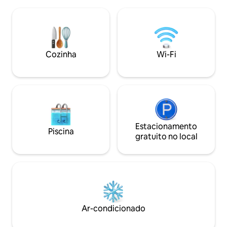
Temos o prazer absoluto de receber
exterior perfeita
você em nossa 3BD|2BA. Esta joia
ideal para encontr
moderna e aconchegante oferece
livre, pôr do sol 
TUDO o que você precisa para uma
modernos, como Wi
estadia perfeita e sem preocupações. A
velocidade e uma 
sala de estar mobiliada combinada,
Cozinha
Wi-Fi
equipada, esta vi
jantar, cozinha e pátio ao ar livre
escapadela inesqu
excederão suas expectativas. A casa
inteira com A/C
Estacionamento
Piscina
gratuito no local
Ar-condicionado