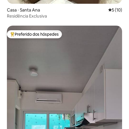
Casa ⋅ Santa Ana
5 de uma a
5 (10)
Residência Exclusiva
Preferido dos hóspedes
Entre os melhores preferidos dos hóspedes