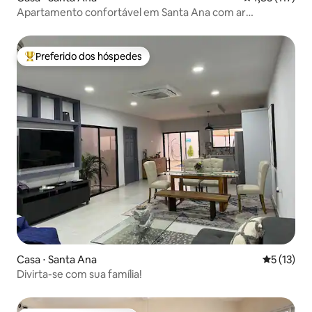
Apartamento confortável em Santa Ana com ar
condicionado privativo e seguro
Preferido dos hóspedes
Entre os melhores preferidos dos hóspedes
Casa ⋅ Santa Ana
5 de uma a
5 (13)
Divirta-se com sua família!