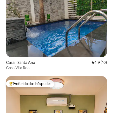
Casa ⋅ Santa Ana
4,9 de uma a
4,9 (10)
Casa Villa Real
Preferido dos hóspedes
Entre os melhores preferidos dos hóspedes