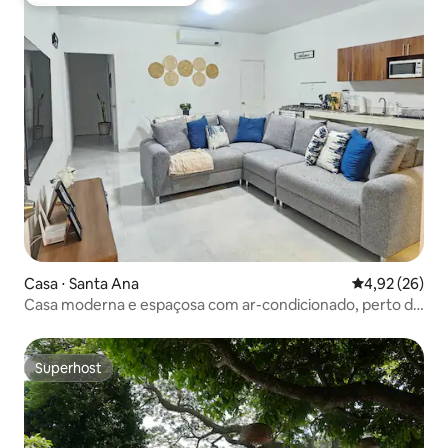
Preferido dos hóspedes
Casa ⋅ Santa Ana
4,92 de uma a
4,92 (26)
Casa moderna e espaçosa com ar-condicionado, perto do
Walmart e com Wi-Fi
Superhost
Superhost