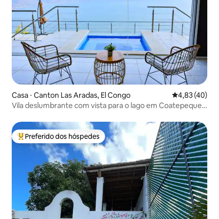
Casa ⋅ Canton Las Aradas, El Congo
4,83 de uma a
4,83 (40)
Vila deslumbrante com vista para o lago em Coatepeque -
Wi-Fi, ar condicionado
Preferido dos hóspedes
Entre os melhores preferidos dos hóspedes