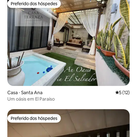
Preferido dos hóspedes
Preferido dos hóspedes
Casa ⋅ Santa Ana
5 de uma a
5 (12)
Um oásis em El Paraíso
Preferido dos hóspedes
Preferido dos hóspedes