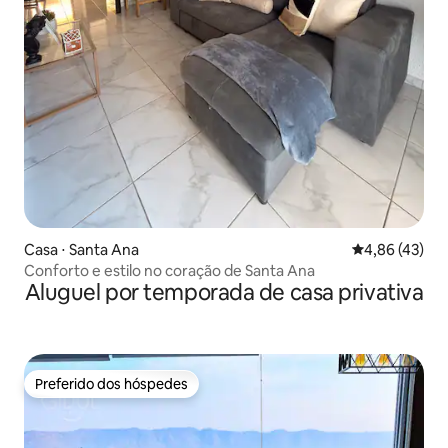
Casa ⋅ Santa Ana
4,86 de uma a
4,86 (43)
Conforto e estilo no coração de Santa Ana
Aluguel por temporada de casa privativa
Preferido dos hóspedes
Preferido dos hóspedes