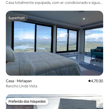
Casa totalmente equipada, com ar-condicionado e água
quente, a 3 minutos das Ramblas
Superhost
Superhost
Casa ⋅ Metapan
4,75 de uma 
4,75 (8)
Rancho Linda Vista
Preferido dos hóspedes
Preferido dos hóspedes