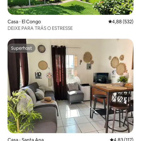
Casa ⋅ El Congo
4,88 de uma av
4,88 (532)
DEIXE PARA TRÁS O ESTRESSE
Superhost
Superhost
Casa ⋅ Santa Ana
4,83 de uma av
4,83 (117)