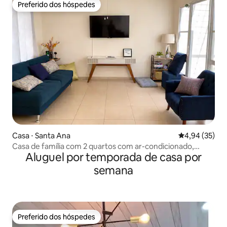
Preferido dos hóspedes
Preferido dos hóspedes
Casa ⋅ Santa Ana
4,94 de uma a
4,94 (35)
Casa de família com 2 quartos com ar-condicionado,
Aluguel por temporada de casa por
privativa e com estacionamento
semana
Preferido dos hóspedes
Preferido dos hóspedes