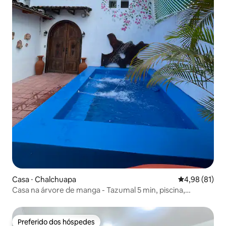
Casa ⋅ Chalchuapa
4,98 de uma a
4,98 (81)
Casa na árvore de manga - Tazumal 5 min, piscina,
Chalchuapa
Preferido dos hóspedes