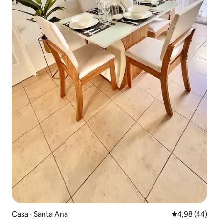
Casa ⋅ Santa Ana
4,98 de uma a
4,98 (44)