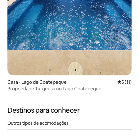
Casa ⋅ Lago de Coatepeque
5 de uma a
5 (11)
Propriedade Turquesa no Lago Coatepeque
Destinos para conhecer
Outros tipos de acomodações