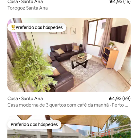
Casa ⋅ Santa Ana
4,93 de uma a
4,93 (15)
Torogoz Santa Ana
Preferido dos hóspedes
Entre os melhores preferidos dos hóspedes
Casa ⋅ Santa Ana
4,93 de uma a
4,93 (59)
Casa moderna de 3 quartos com café da manhã · Perto de
Santa Ana
Preferido dos hóspedes
Preferido dos hóspedes