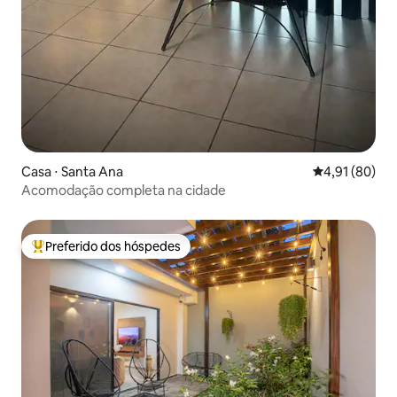
Casa ⋅ Santa Ana
4,91 de uma a
4,91 (80)
Acomodação completa na cidade
Preferido dos hóspedes
Entre os melhores preferidos dos hóspedes