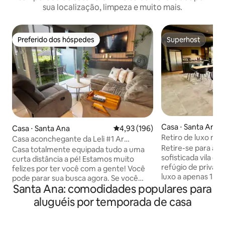
sua localização, limpeza e muito mais.
Preferido dos hóspedes
Superhost
Preferido dos hóspedes
Superhost
Casa ⋅ Santa Ana
Casa ⋅ Santa Ana
4,93 de uma avaliação média de 
4,93 (196)
Retiro de luxo mo
Casa aconchegante da Leli #1 Ar
Lago Coatepeque
Retire-se para a 
condicionado, água quente e Wi-Fi
Casa totalmente equipada tudo a uma
sofisticada vila 
Arizona ll
curta distância a pé! Estamos muito
refúgio de privaci
felizes por ter você com a gente! Você
luxo a apenas 15 m
pode parar sua busca agora. Se você
Perfeito para até 
Santa Ana: comodidades populares para
está em uma viagem de negócios, férias
vistas deslumbrant
em família, viajando para o exterior ou
aluguéis por temporada de casa
interiores espaço
apenas precisa de uma estadia perto da
alta qualidade. Rel
cidade, nossa casa é o lugar perfeito.
serena, desfrute da