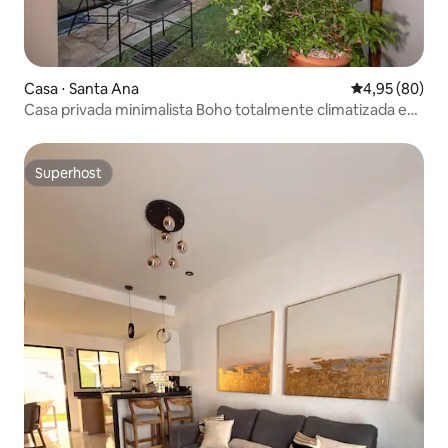
Casa ⋅ Santa Ana
4,95 de uma a
4,95 (80)
Casa privada minimalista Boho totalmente climatizada e
com Wi-Fi
Superhost
Superhost