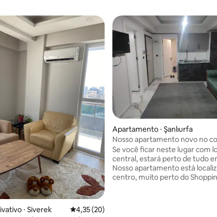
Apartamento ⋅ Şanlıurfa
Nosso apartamento novo no co
cidade está ao seu serviço
Se você ficar neste lugar com l
central, estará perto de tudo e
Nosso apartamento está locali
centro, muito perto do Shoppi
Balıklıgöl Piazza e do Shopping
está a serviço de nossos valioso
vativo ⋅ Siverek
4,35 de uma avaliação média de 5, 20 avalia
4,35 (20)