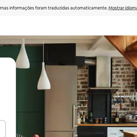
mas informações foram traduzidas automaticamente. 
Mostrar idioma
ore-os usando as seta para cima e para baixo do teclado ou tocando e