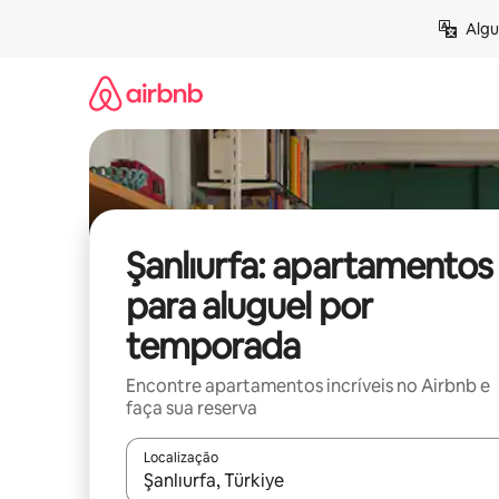
Pular
Algu
para
o
conteúdo
Şanlıurfa: apartamentos
para aluguel por
temporada
Encontre apartamentos incríveis no Airbnb e
faça sua reserva
Localização
Quando os resultados estiverem disponíveis, expl