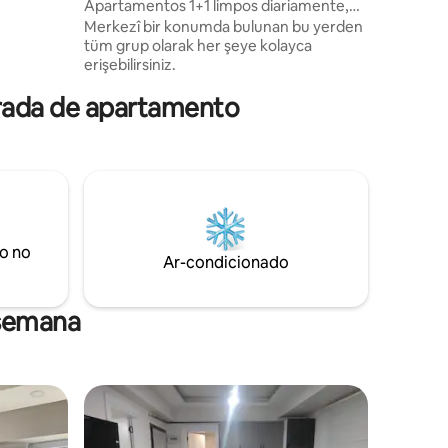
Apartamentos 1+1 limpos diariamente,
Nossos a
espaçosos e confiáveis
Merkezî bir konumda bulunan bu yerden
Merkezî 
tüm grup olarak her şeye kolayca
yerde sa
erişebilirsiniz.
tadını çık
orada de apartamento
o no
Ar-condicionado
 semana