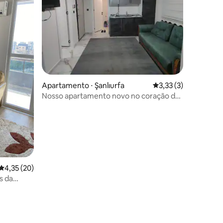
Apartamento ⋅ Şanlıurfa
3,33 de uma avaliaçã
3,33 (3)
Nosso apartamento novo no coração da
cidade está ao seu serviço
4,35 de uma avaliação média de 5, 20 avaliações
4,35 (20)
s da