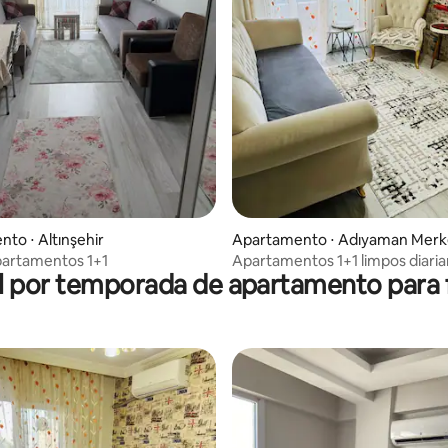
 média de 5, 3 avaliações
to ⋅ Altınşehir
Apartamento ⋅ Adıyaman Merk
partamentos 1+1
Apartamentos 1+1 limpos diari
l por temporada de apartamento para f
espaçosos e confiáveis