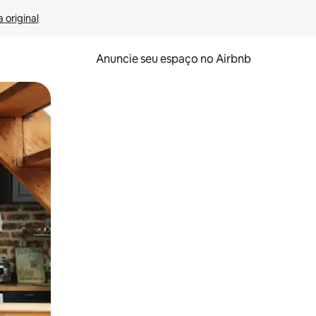
 original
Anuncie seu espaço no Airbnb
 deslizando o dedo na tela.