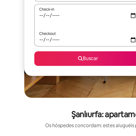
Check-in
Checkout
Buscar
Şanlıurfa: aparta
Os hóspedes concordam: estes aluguéis 