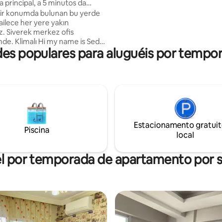
 principal, a 5 minutos da
a
ir konumda bulunan bu yerde
 ailece her yere yakın
z. Siverek merkez ofis
lı Hi my name is Sedat
des populares para aluguéis por temp
urkey. Im primary education
 Siverek/Sanliurfa. I had been
in poland for Erasmus. And now
have my own home. I visited 19
untry.You can ask whatever
 Keep enjoy and lets travel My
inutes far from Diyarbakir 45
rom Sanliurfa 1 hour far
Estacionamento gratuit
rut mountain
Piscina
local
l por temporada de apartamento por