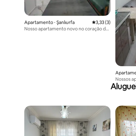
Apartamento ⋅ Şanlıurfa
3,33 de uma avaliação
3,33 (3)
Nosso apartamento novo no coração da
cidade está ao seu serviço
Apartamen
Nossos a
Alugue