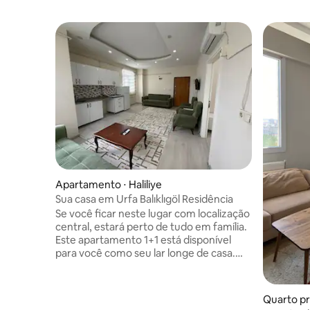
Apartamento ⋅ Haliliye
Sua casa em Urfa Balıklıgöl Residência
Se você ficar neste lugar com localização
central, estará perto de tudo em família.
Este apartamento 1+1 está disponível
para você como seu lar longe de casa.
(Água quente, ar-condicionado, gás
natural, geladeira, TV de 82” e máquina
de lavar roupa estão disponíveis.) As
Quarto pri
fotos não são representativas; são fotos