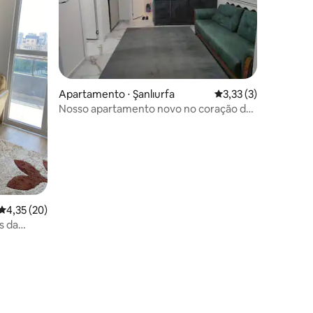
Apartamento ⋅ Şanlıurfa
3,33 de uma avaliaçã
3,33 (3)
Nosso apartamento novo no coração da
cidade está ao seu serviço
4,35 de uma avaliação média de 5, 20 avaliações
4,35 (20)
s da