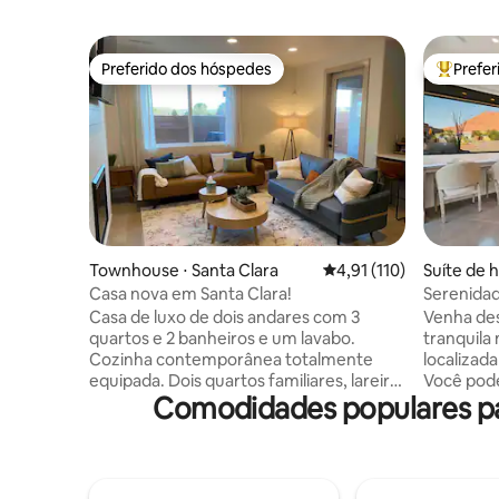
Preferido dos hóspedes
Prefe
Preferido dos hóspedes
Entre os
Townhouse ⋅ Santa Clara
4,91 de uma avaliação m
4,91 (110)
Suíte de h
Casa nova em Santa Clara!
Serenidad
piscina, s
Casa de luxo de dois andares com 3
Venha de
quartos e 2 banheiros e um lavabo.
tranquila 
Cozinha contemporânea totalmente
localizad
equipada. Dois quartos familiares, lareira,
Você pode
Comodidades populares pa
garagem para 2 carros com porta de
espetacul
carga de veículo elétrico de 50 ampères.
Snow Cany
Pátio ao ar livre para grelhar, jantar sob as
privado co
luzes do café ou assar s'mores sobre a
localizad
mesa de fogo. Caminhadas, ciclismo,
a poucos