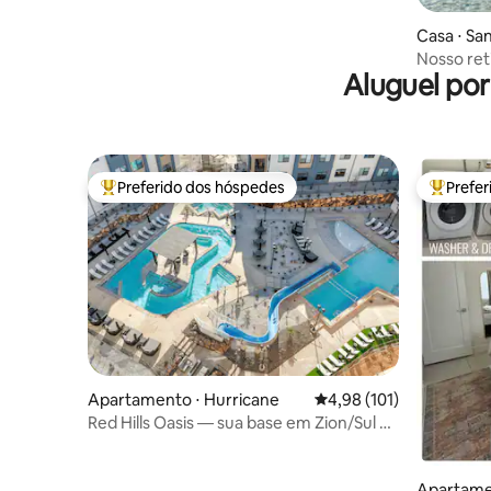
Casa ⋅ Sa
Nosso reti
Aluguel po
paradisía
Preferido dos hóspedes
Prefe
Entre os melhores preferidos dos hóspedes
Entre os
Apartamento ⋅ Hurricane
4,98 de uma avaliação m
4,98 (101)
Red Hills Oasis — sua base em Zion/Sul de
UT
Apartame