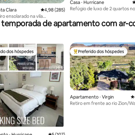
Casa ⋅ Hurricane
4
Refúgio de luxo de 2 quartos no
nta Clara
4,98 de uma avaliação média de 5, 285 avalia
4,98 (285)
Perto de Zion e Sand Hollow
ro ensolarado na vila
r temporada de apartamento com ar-c
ca
rido dos hóspedes
Preferido dos hóspedes
 melhores preferidos dos hóspedes
Entre os melhores preferidos d
Apartamento ⋅ Virgin
4
Retiro em frente ao rio Zion/W
BSMT Apt/Vistas Top
édia de 5, 101 avaliações
nto ⋅ Hurricane
5 de uma avaliação média de 5, 107 avalia
5 (107)