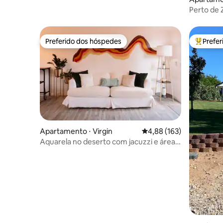
Perto de 
cama king
Preferido dos hóspedes
Prefe
Preferido dos hóspedes
Entre os
Apartamento ⋅ Virgin
4,88 de uma avaliação m
4,88 (163)
Aquarela no deserto com jacuzzi e área
externa deslumbrante