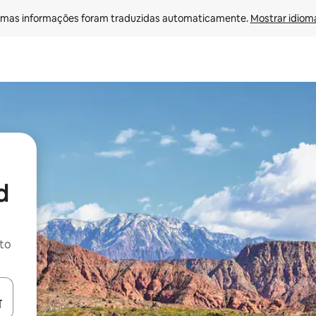
mas informações foram traduzidas automaticamente. 
Mostrar idioma
d
ito
ore-os usando as seta para cima e para baixo do teclado ou tocando e