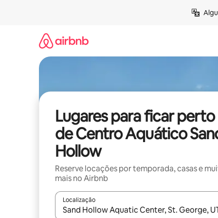
Pular
Algu
para
o
conteúdo
Lugares para ficar perto
de Centro Aquático San
Hollow
Reserve locações por temporada, casas e mu
mais no Airbnb
Localização
Quando os resultados estiverem disponíveis, expl