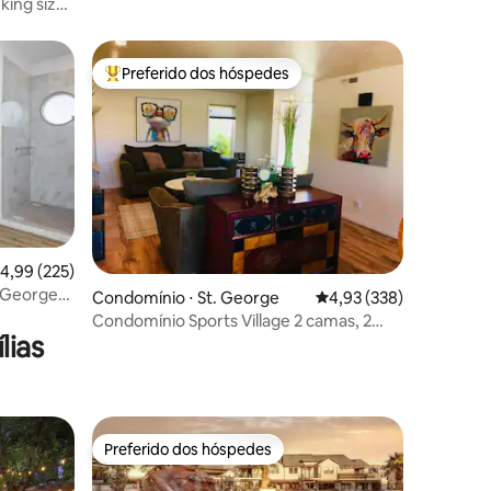
king size
ssagem.
Preferido dos hóspedes
os hóspedes
Entre os melhores preferidos dos hóspedes
,99 de uma avaliação média de 5, 225 avaliações
4,99 (225)
. George
ções
Condomínio ⋅ St. George
4,93 de uma avaliação 
4,93 (338)
em
Condomínio Sports Village 2 camas, 2
lias
banheiros em St. George
Preferido dos hóspedes
Preferido dos hóspedes