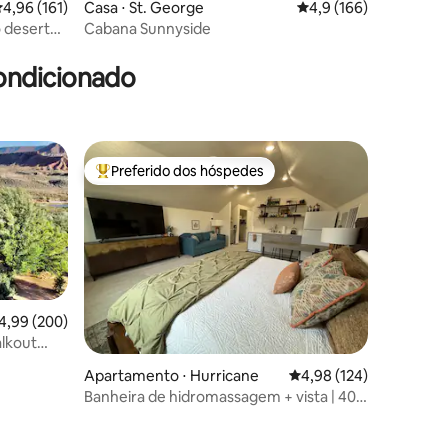
,96 de uma avaliação média de 5, 161 avaliações
4,96 (161)
Casa ⋅ St. George
4,9 de uma avaliação 
4,9 (166)
 deserto |
Cabana Sunnyside
ções
ondicionado
Preferido dos hóspedes
os hóspedes
Entre os melhores preferidos dos hóspedes
,99 de uma avaliação média de 5, 200 avaliações
4,99 (200)
alkout
Apartamento ⋅ Hurricane
4,98 de uma avaliação 
4,98 (124)
Banheira de hidromassagem + vista | 40
min para Zion
ções