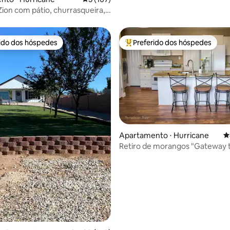
Zion com pátio, churrasqueira,
 size, mesa de trabalho
rido dos hóspedes
Preferido dos hóspedes
 melhores preferidos dos hóspedes
Entre os melhores preferidos d
édia de 5, 163 avaliações
Apartamento ⋅ Hurricane
4
Retiro de morangos "Gateway t