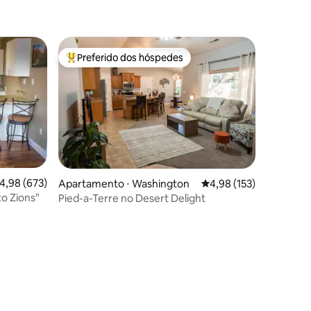
Preferido dos hóspedes
os hóspedes
Entre os melhores preferidos dos hóspedes
,98 de uma avaliação média de 5, 673 avaliações
4,98 (673)
Apartamento ⋅ Washington
4,98 de uma avaliação 
4,98 (153)
o Zions"
Pied-a-Terre no Desert Delight