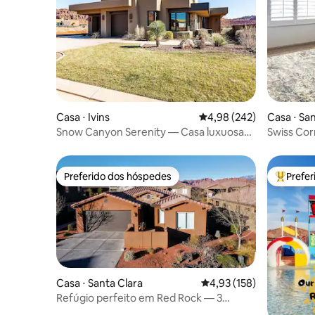
Casa ⋅ Ivins
4,98 de uma avaliação m
4,98 (242)
Casa ⋅ Sa
Snow Canyon Serenity — Casa luxuosa
Swiss Corn
com vista
interna a
Preferido dos hóspedes
Prefe
Preferido dos hóspedes
Entre os
Casa ⋅ Santa Clara
4,93 de uma avaliação m
4,93 (158)
Refúgio perfeito em Red Rock — 3
camas/2 banheiros