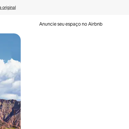
 original
Anuncie seu espaço no Airbnb
 deslizando o dedo na tela.