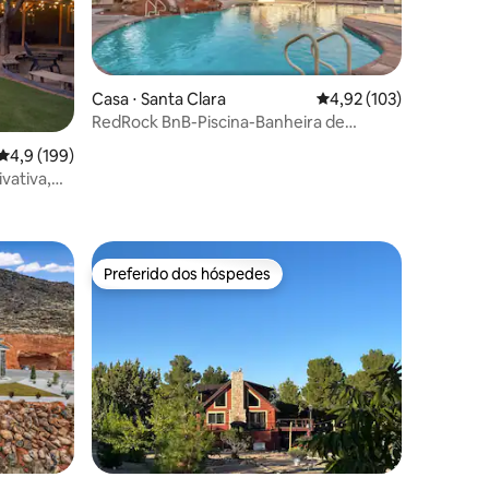
Casa ⋅ Santa Clara
4,92 de uma avaliação 
4,92 (103)
RedRock BnB-Piscina-Banheira de
hidromassagem-PicklBal
4,9 de uma avaliação média de 5, 199 avaliações
4,9 (199)
vativa,
ções
de
Preferido dos hóspedes
os hóspedes
Preferido dos hóspedes