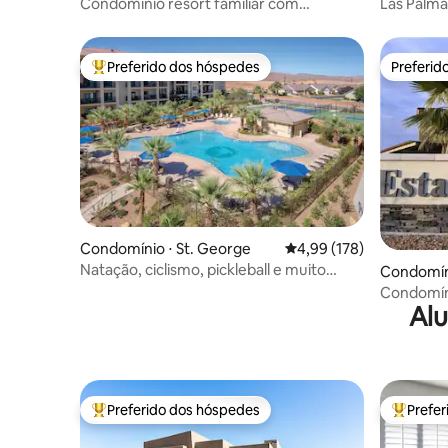
Condomínio resort familiar com
Las Palm
fliperama!
INCRÍVEL
Preferido dos hóspedes
Preferid
Entre os melhores preferidos dos hóspedes
Preferid
Condomínio ⋅ St. George
4,99 de uma avaliação m
4,99 (178)
Natação, ciclismo, pickleball e muito
Condomíni
mais!
Condomín
Alu
incríveis!
Preferido dos hóspedes
Prefe
Entre os melhores preferidos dos hóspedes
Entre os