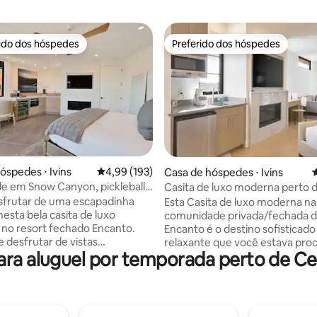
rido dos hóspedes
Preferido dos hóspedes
 melhores preferidos dos hóspedes
Preferido dos hóspedes
édia de 5, 110 avaliações
óspedes ⋅ Ivins
4,99 de uma avaliação média de 5, 193 avalia
4,99 (193)
Casa de hóspedes ⋅ Ivins
4
e em Snow Canyon, pickleball,
Casita de luxo moderna perto 
pa
Canyon e Tuacahn
sfrutar de uma escapadinha
Esta Casita de luxo moderna na
nesta bela casita de luxo
comunidade privada/fechada 
a no resort fechado Encanto.
Encanto é o destino sofisticado
 desfrutar de vistas
relaxante que você estava pro
ra aluguel por temporada perto de Ce
ares de rochas vermelhas do
Desfrute de vistas para a mon
on a partir do seu pátio
rocha vermelha e acesso rápid
m lareira. A Casita está
Canyon, Tuacahn, The Red Mou
a em uma excelente localização,
Resort and Spa e ao centro de S
 passos das comodidades que
George. A Casita possui uma entrada