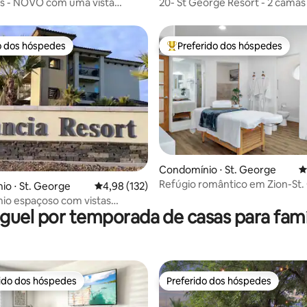
as - NOVO com uma vista
20- St George Resort - 2 camas 
!
- piscina, banheira de hidroma
o dos hóspedes
Preferido dos hóspedes
o dos hóspedes
Entre os melhores preferidos d
Condomínio ⋅ St. George
4
édia de 5, 178 avaliações
Refúgio romântico em Zion-St
o ⋅ St. George
4,98 de uma avaliação média de 5, 132 avalia
4,98 (132)
com banheira de hidromassag
io espaçoso com vistas
privativa
guel por temporada de casas para famí
rido dos hóspedes
Preferido dos hóspedes
 melhores preferidos dos hóspedes
Preferido dos hóspedes