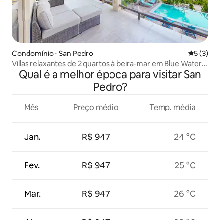
Condomínio ⋅ San Pedro
5 de uma 
5 (3)
Villas relaxantes de 2 quartos à beira-mar em Blue Water
Qual é a melhor época para visitar San
Beach
Pedro?
Mês
Preço médio
Temp. média
Jan.
R$ 947
24 °C
Fev.
R$ 947
25 °C
Mar.
R$ 947
26 °C