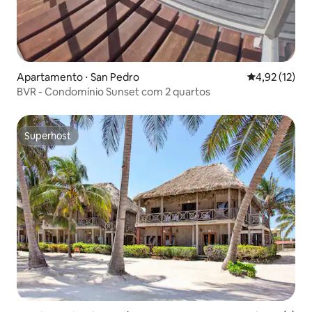
Apartamento ⋅ San Pedro
4,92 de uma a
4,92 (12)
BVR - Condomínio Sunset com 2 quartos
Superhost
Superhost