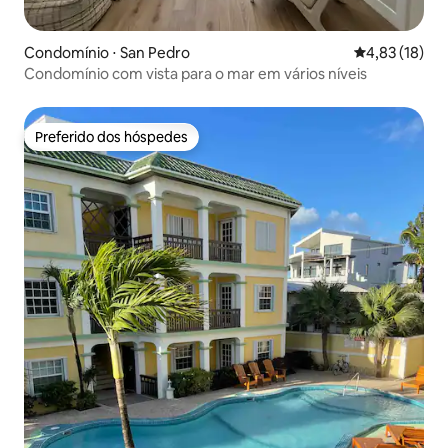
Condomínio ⋅ San Pedro
4,83 de uma a
4,83 (18)
Condomínio com vista para o mar em vários níveis
Preferido dos hóspedes
Preferido dos hóspedes