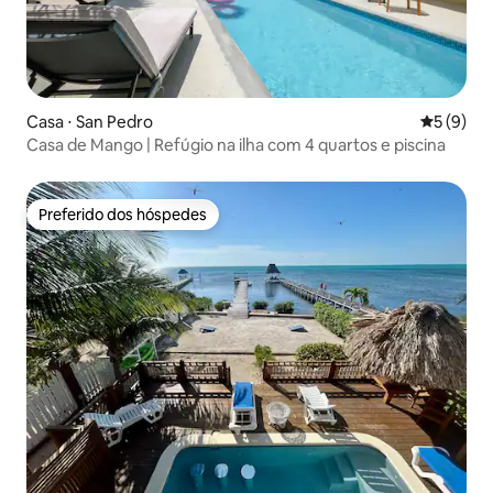
Casa ⋅ San Pedro
5 de uma 
5 (9)
Casa de Mango | Refúgio na ilha com 4 quartos e piscina
Preferido dos hóspedes
Preferido dos hóspedes