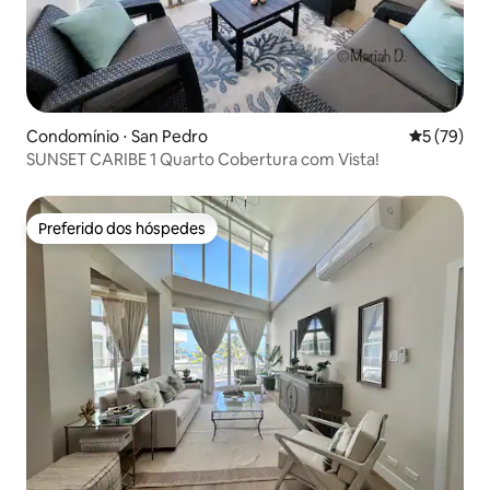
Condomínio ⋅ San Pedro
5 de uma a
5 (79)
SUNSET CARIBE 1 Quarto Cobertura com Vista!
Preferido dos hóspedes
Preferido dos hóspedes