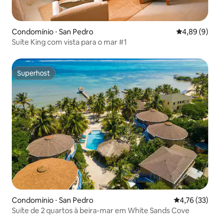
Condomínio ⋅ San Pedro
4,89 de uma 
4,89 (9)
Suíte King com vista para o mar #1
Superhost
Superhost
Condomínio ⋅ San Pedro
4,76 de uma a
4,76 (33)
Suíte de 2 quartos à beira-mar em White Sands Cove