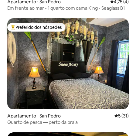
Apartamento ⋅ San Pedro
4,75 de uma 
4,75 (4)
Em frente ao mar - 1 quarto com cama King - Seaglass B1
Preferido dos hóspedes
Entre os melhores preferidos dos hóspedes
Apartamento ⋅ San Pedro
5 de uma a
5 (31)
Quarto de pesca — perto da praia