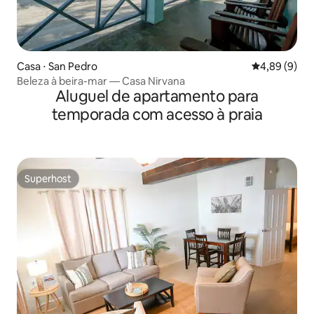
Casa ⋅ San Pedro
4,89 de uma 
4,89 (9)
Beleza à beira-mar — Casa Nirvana
Aluguel de apartamento para
temporada com acesso à praia
Superhost
Superhost