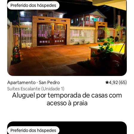
Preferido dos hóspedes
Preferido dos hóspedes
Apartamento ⋅ San Pedro
4,92 de uma a
4,92 (65)
Suítes Escalante (Unidade 1)
Aluguel por temporada de casas com
acesso à praia
Preferido dos hóspedes
Preferido dos hóspedes