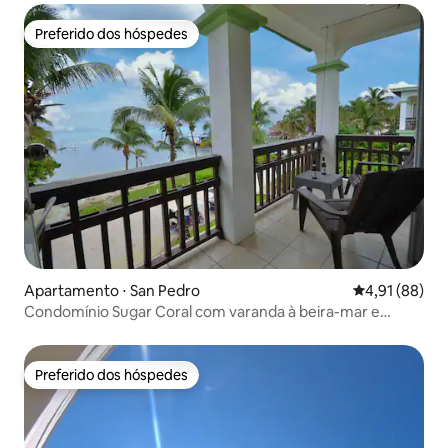
Preferido dos hóspedes
Preferido dos hóspedes
Apartamento ⋅ San Pedro
4,91 de uma a
4,91 (88)
Condomínio Sugar Coral com varanda à beira-mar e
piscina
Preferido dos hóspedes
Preferido dos hóspedes