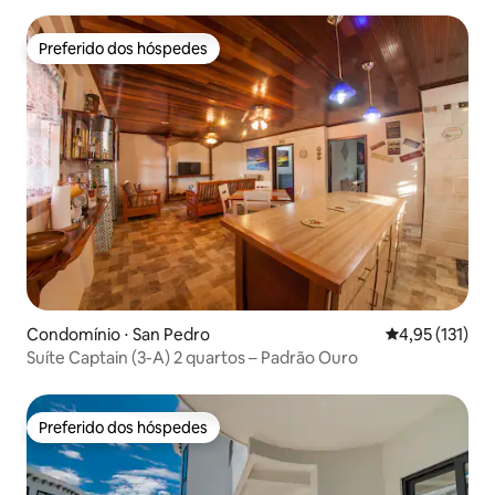
Preferido dos hóspedes
Preferido dos hóspedes
Condomínio ⋅ San Pedro
4,95 de uma av
4,95 (131)
Suíte Captain (3-A) 2 quartos – Padrão Ouro
Preferido dos hóspedes
Preferido dos hóspedes