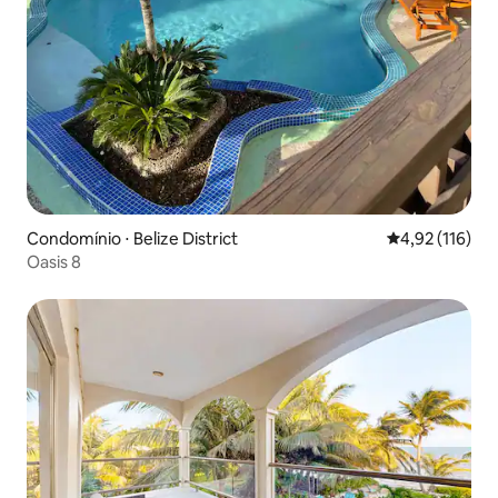
Condomínio ⋅ Belize District
4,92 de uma av
4,92 (116)
Oasis 8