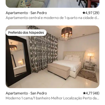
Apartamento ⋅ San Pedro
4,97 de uma a
4,97 (29)
Apartamento central e moderno de 1 quarto na cidade de
San Pedro
Preferido dos hóspedes
Preferido dos hóspedes
Apartamento ⋅ San Pedro
4,77 de uma a
4,77 (48)
Moderno 1 cama/1 banheiro Melhor Localização Perto da
praia!