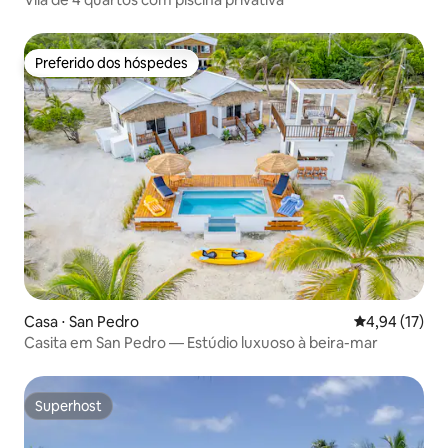
Preferido dos hóspedes
Preferido dos hóspedes
Casa ⋅ San Pedro
4,94 de uma a
4,94 (17)
Casita em San Pedro — Estúdio luxuoso à beira-mar
Superhost
Superhost