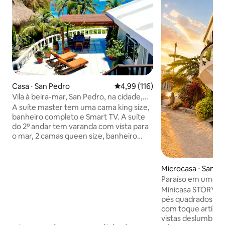
Casa ⋅ San Pedro
4,99 de uma avaliação média de 
4,99 (116)
Vila à beira-mar, San Pedro, na cidade,
casa dos sonhos
A suíte master tem uma cama king size,
banheiro completo e Smart TV. A suíte
do 2º andar tem varanda com vista para
o mar, 2 camas queen size, banheiro
completo, TV, geladeira pequena e
cafeteira. O 3º quarto tem 2 camas de
solteiro que podem ser convertidas em
Microcasa ⋅ San P
uma cama king size e um banheiro
Paraíso em uma m
completo. O piso principal tem uma sala
romântica à beira
Minicasa STORYBO
de jantar, uma sala de estar aberta com 2
pés quadrados d
camas de solteiro que podem ser
com toque artístic
convertidas em uma cama king, uma
vistas deslumbrant
cozinha totalmente equipada, uma