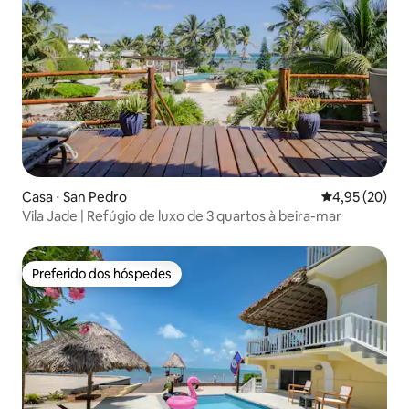
Casa ⋅ San Pedro
4,95 de uma a
4,95 (20)
Vila Jade | Refúgio de luxo de 3 quartos à beira-mar
Preferido dos hóspedes
Preferido dos hóspedes