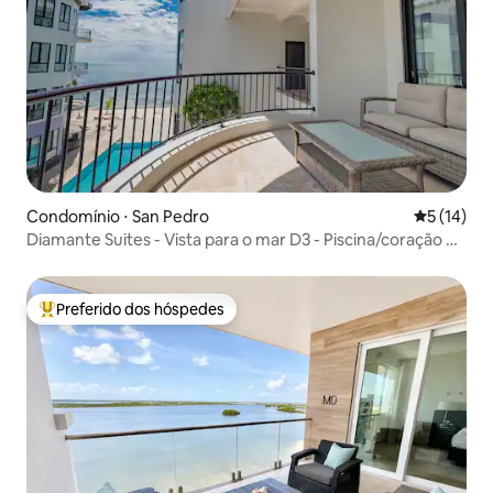
Condomínio ⋅ San Pedro
5 de uma a
5 (14)
Diamante Suites - Vista para o mar D3 - Piscina/coração da
cidade
Preferido dos hóspedes
Entre os melhores preferidos dos hóspedes