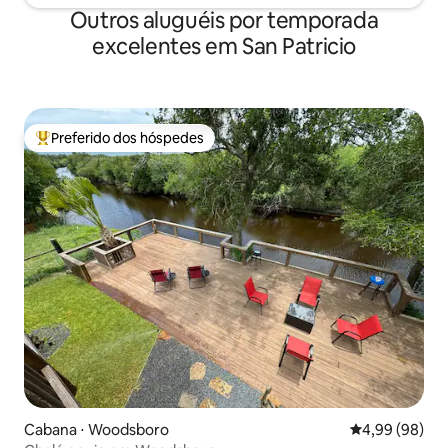
Outros aluguéis por temporada
excelentes em San Patricio
Preferido dos hóspedes
Entre os melhores preferidos dos hóspedes
Cabana ⋅ Woodsboro
4,99 de uma av
4,99 (98)