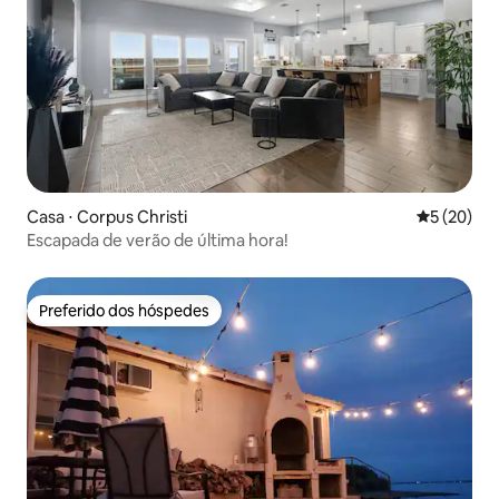
Casa ⋅ Corpus Christi
5 de uma a
5 (20)
Escapada de verão de última hora!
Preferido dos hóspedes
Preferido dos hóspedes