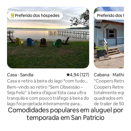
Preferido dos hóspedes
Preferido dos hó
Entre os melhores preferidos dos hóspedes
Preferido dos hó
Casa ⋅ Sandia
4,94 de uma avaliação média de 
4,94 (127)
Cabana ⋅ Mathis
Casa e retiro à beira do lago *com tudo
"Coopers Retreat
incluso*
hidromassagem.
Bem-vindo ao retiro "Sem Obsessão –
Coopers Retreat 
Seja Feliz" à beira d'água! Esta casa ultra
totalmente equip
tranquila e com pouco tráfego à beira do
quadrados em 2 a
lago foi projetada inteiramente para
de trailer de 50 
Comodidades populares em aluguel por
descanso, relaxamento e terapia
para hóspedes adic
ilimitada com as ondas. No interior, um
Perto do Lago Corp
temporada em San Patricio
layout espaçoso garante que todos
convenientemente 
tenham espaço para relaxar sem se
cenário rural ofer