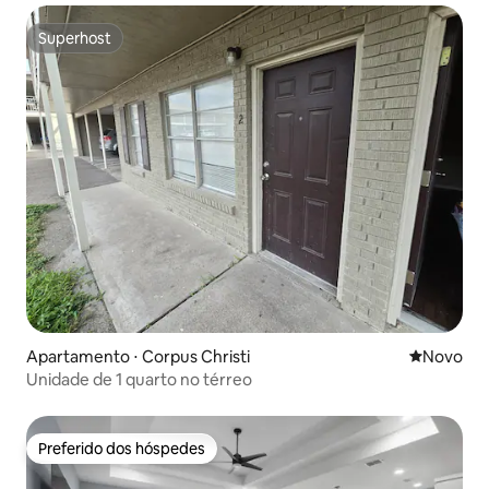
Superhost
Superhost
Apartamento ⋅ Corpus Christi
Novo lugar
Novo
Unidade de 1 quarto no térreo
Preferido dos hóspedes
Preferido dos hóspedes