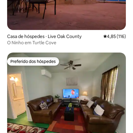
Casa de hóspedes ⋅ Live Oak County
4,85 de uma av
4,85 (116)
O Ninho em Turtle Cove
Preferido dos hóspedes
Preferido dos hóspedes