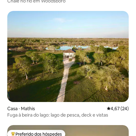
Chalé no rio em Woodsboro
Casa ⋅ Mathis
4,67 de uma a
4,67 (24)
Fuga à beira do lago: lago de pesca, deck e vistas
Preferido dos hóspedes