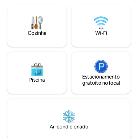
sentirem apertados. Lá fora, você pode
paz. Aprecie a vid
fazer churrasco, jogar ou simplesmente
pátio, observe as e
relaxar na enorme varanda dos fundos!
da fogueira ou rel
Os níveis de água regionais estão muito
hidromassagem cob
mais baixos nesta temporada! Isso
8 milhas (10 minut
significa que a nossa área de praia
TX. Quarto Kg acomoda 2 pessoas, sofá-
Cozinha
Wi-Fi
privada fica a uma "caminhada mais
cama acomoda 1 o
longa" para chegar à água. Perfeito para
acomoda 1 pessoa.
fogueiras, caminhadas e trilhas.
acomoda no máxi
excluindo o trailer.
Estacionamento
Piscina
gratuito no local
Ar-condicionado