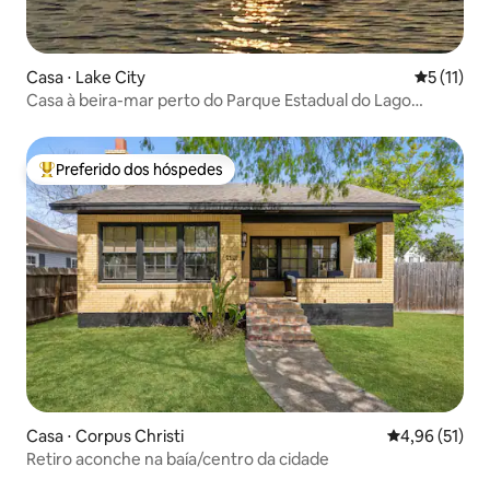
Casa ⋅ Lake City
5 de uma a
5 (11)
Casa à beira-mar perto do Parque Estadual do Lago
Corpus Christi
Preferido dos hóspedes
Entre os melhores preferidos dos hóspedes
Casa ⋅ Corpus Christi
4,96 de uma a
4,96 (51)
Retiro aconche na baía/centro da cidade