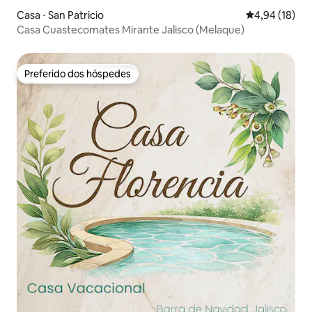
Casa ⋅ San Patricio
4,94 de uma a
4,94 (18)
Casa Cuastecomates Mirante Jalisco (Melaque)
Preferido dos hóspedes
Preferido dos hóspedes