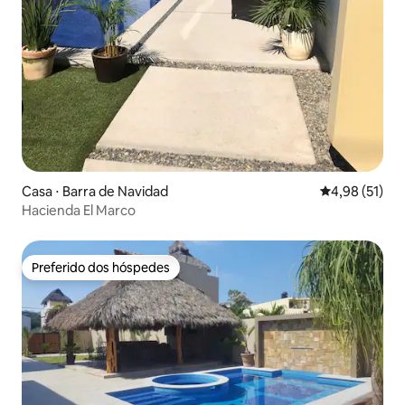
Casa ⋅ Barra de Navidad
4,98 de uma a
4,98 (51)
Hacienda El Marco
Preferido dos hóspedes
Preferido dos hóspedes