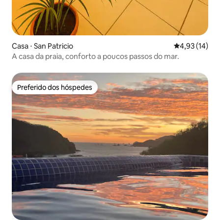
Casa ⋅ San Patricio
4,93 de uma a
4,93 (14)
A casa da praia, conforto a poucos passos do mar.
Preferido dos hóspedes
Preferido dos hóspedes