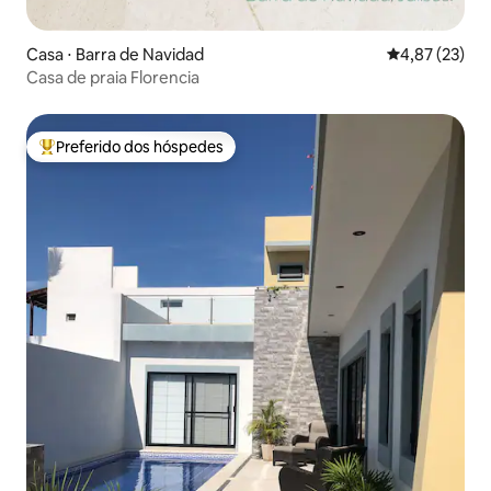
Casa ⋅ Barra de Navidad
4,87 de uma a
4,87 (23)
Casa de praia Florencia
Preferido dos hóspedes
Entre os melhores preferidos dos hóspedes