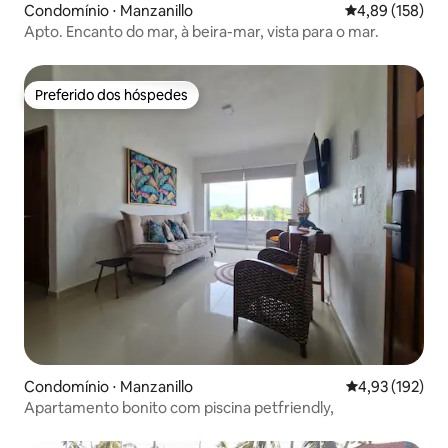
Condomínio ⋅ Manzanillo
4,89 de uma av
4,89 (158)
Apto. Encanto do mar, à beira-mar, vista para o mar.
Preferido dos hóspedes
Preferido dos hóspedes
Condomínio ⋅ Manzanillo
4,93 de uma av
4,93 (192)
Apartamento bonito com piscina petfriendly,