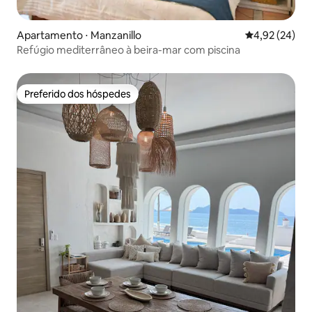
Apartamento ⋅ Manzanillo
4,92 de uma a
4,92 (24)
Refúgio mediterrâneo à beira-mar com piscina
Preferido dos hóspedes
Preferido dos hóspedes