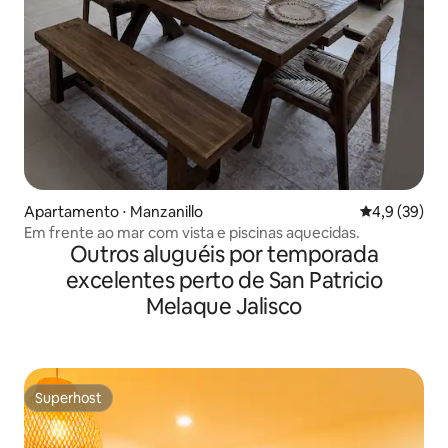
Apartamento ⋅ Manzanillo
4,9 de uma a
4,9 (39)
Em frente ao mar com vista e piscinas aquecidas.
Outros aluguéis por temporada
excelentes perto de San Patricio
Melaque Jalisco
Superhost
Superhost