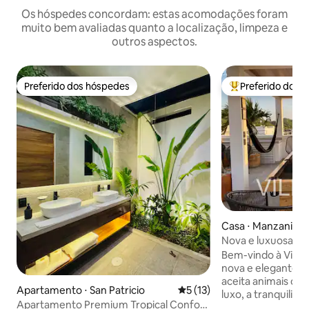
Os hóspedes concordam: estas acomodações foram
muito bem avaliadas quanto a localização, limpeza e
outros aspectos.
Preferido dos hóspedes
Preferido dos 
Preferido dos hóspedes
Entre os melhore
Casa ⋅ Manzanillo
Nova e luxuosa: p
imersão aquecida 
Bem-vindo à Villa G
nova e elegante e
aceita animais de
Apartamento ⋅ San Patricio
5 de uma avaliação média de
5 (13)
luxo, a tranquilid
Apartamento Premium Tropical Confort
cercam você. Relaxe na pequena piscina