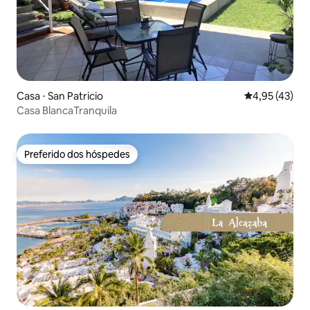
Casa ⋅ San Patricio
4,95 de uma a
4,95 (43)
Casa BlancaTranquila
Preferido dos hóspedes
Preferido dos hóspedes