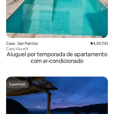
Casa ⋅ San Patricio
4,93 de uma a
4,93 (14)
Casa Vizuett
Aluguel por temporada de apartamento
com ar-condicionado
Superhost
Superhost