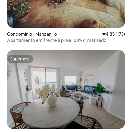
Condomínio ⋅ Manzanillo
4,85 de uma av
4,85 (173)
Apartamento em frente à praia 100% climatizado
Superhost
Superhost