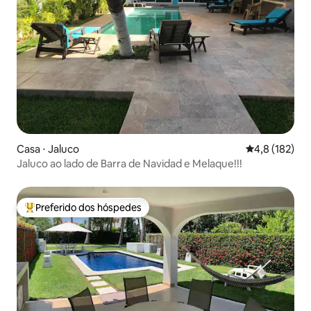
Casa ⋅ Jaluco
4,8 de uma av
4,8 (182)
Jaluco ao lado de Barra de Navidad e Melaque!!!
Preferido dos hóspedes
Entre os melhores preferidos dos hóspedes