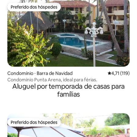
Preferido dos hóspedes
Preferido dos hóspedes
Condomínio ⋅ Barra de Navidad
4,71 de uma av
4,71 (119)
Condomínio Punta Arena, ideal para férias.
Aluguel por temporada de casas para
famílias
Preferido dos hóspedes
Preferido dos hóspedes