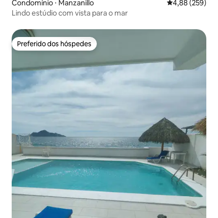
Condomínio ⋅ Manzanillo
4,88 de uma ava
4,88 (259)
Lindo estúdio com vista para o mar
Preferido dos hóspedes
Preferido dos hóspedes