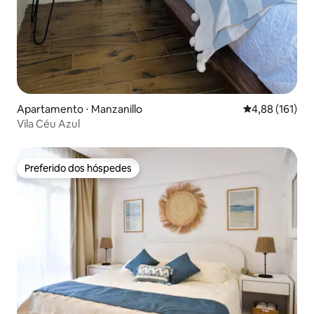
Apartamento ⋅ Manzanillo
4,88 de uma av
4,88 (161)
Vila Céu Azul
Preferido dos hóspedes
Preferido dos hóspedes