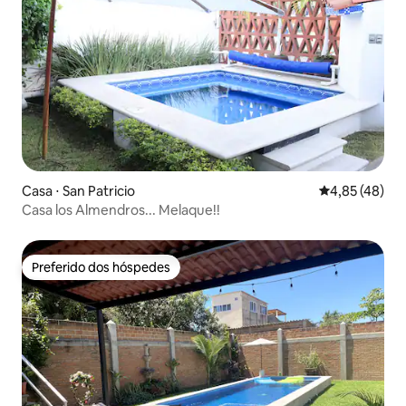
Casa ⋅ San Patricio
4,85 de uma a
4,85 (48)
Casa los Almendros... Melaque!!
Preferido dos hóspedes
Preferido dos hóspedes