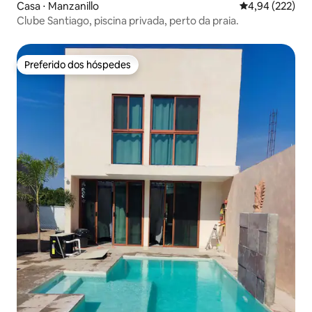
Casa ⋅ Manzanillo
4,94 de uma av
4,94 (222)
Clube Santiago, piscina privada, perto da praia.
Preferido dos hóspedes
Preferido dos hóspedes