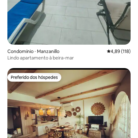
Condomínio ⋅ Manzanillo
4,89 de uma av
4,89 (118)
Lindo apartamento à beira-mar
Preferido dos hóspedes
Preferido dos hóspedes