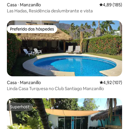
Casa ⋅ Manzanillo
4,89 de uma av
4,89 (185)
Las Hadas, Residência deslumbrante e vista
Preferido dos hóspedes
Preferido dos hóspedes
Casa ⋅ Manzanillo
4,92 de uma av
4,92 (107)
Linda Casa Turquesa no Club Santiago Manzanillo
Superhost
Superhost