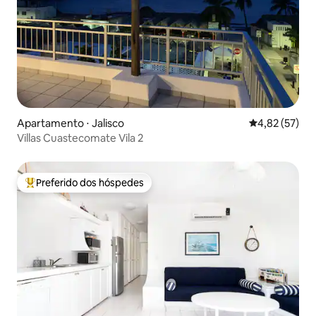
Apartamento ⋅ Jalisco
4,82 de uma a
4,82 (57)
Villas Cuastecomate Vila 2
Preferido dos hóspedes
Entre os melhores preferidos dos hóspedes