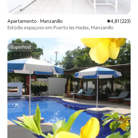
Apartamento ⋅ Manzanillo
4,81 de uma av
4,81 (223)
Estúdio espaçoso em Puerto las Hadas, Manzanillo
Superhost
Superhost