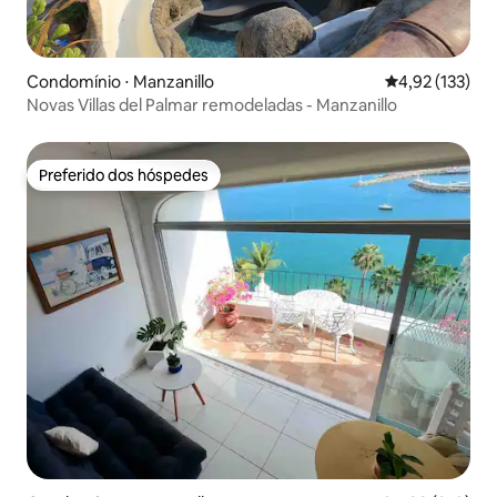
Condomínio ⋅ Manzanillo
4,92 de uma av
4,92 (133)
Novas Villas del Palmar remodeladas - Manzanillo
Preferido dos hóspedes
Preferido dos hóspedes