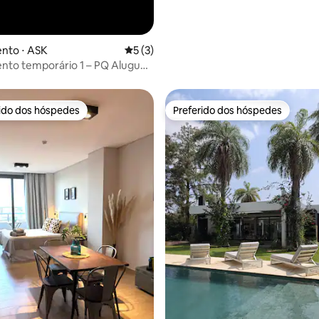
nto ⋅ ASK
5 de uma avaliação média de 5, 3 avalia
5 (3)
to temporário 1 – PQ Aluguéis
ios
rido dos hóspedes
Preferido dos hóspedes
 melhores preferidos dos hóspedes
Preferido dos hóspedes