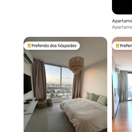
Apartame
Apartamen
temporár
Preferido dos hóspedes
Prefe
Entre os melhores preferidos dos hóspedes
Entre os