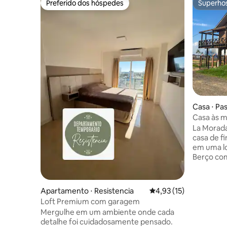
Preferido dos hóspedes
Superho
Preferido dos hóspedes
Superho
Casa ⋅ Pas
Casa às m
La Morada
casa de f
em uma loc
Berço com
Distingue
de 180 gra
terraço e
Apartamento ⋅ Resistencia
4,93 de uma avaliação 
4,93 (15)
exclusivo 
Loft Premium com garagem
pesca esp
Mergulhe em um ambiente onde cada
caminhada
detalhe foi cuidadosamente pensado.
você prec