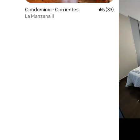
Condomínio ⋅ Corrientes
5 de uma avaliação 
5 (33)
La Manzana II