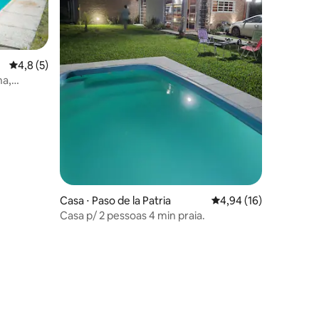
4,8 de uma avaliação média de 5, 5 avaliações
4,8 (5)
na,
Casa ⋅ Paso de la Patria
4,94 de uma avaliação
4,94 (16)
Casa p/ 2 pessoas 4 min praia.