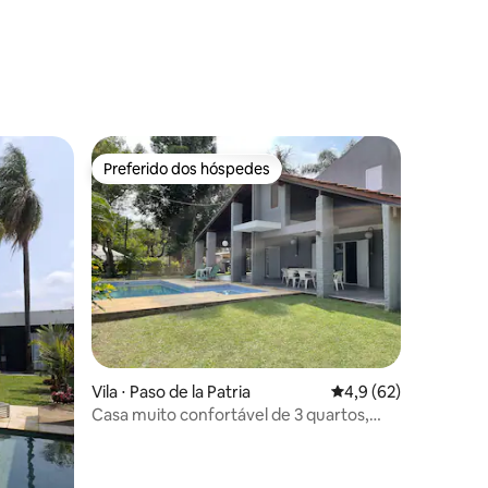
ções
Preferido dos hóspedes
Preferido dos hóspedes
Vila ⋅ Paso de la Patria
4,9 de uma avaliação
4,9 (62)
Casa muito confortável de 3 quartos,
com piscina