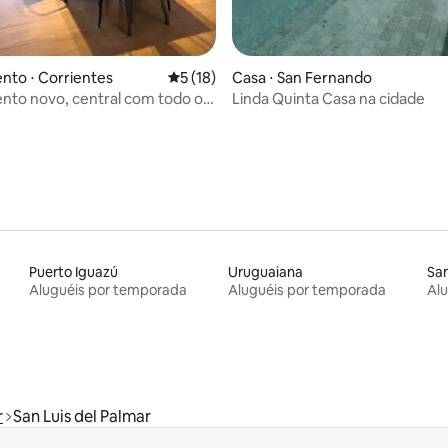
média de 5, 71 avaliações
to ⋅ Corrientes
5 de uma avaliação média de 5, 18 avalia
5 (18)
Casa ⋅ San Fernando
to novo, central com todo o
Linda Quinta Casa na cidade
Puerto Iguazú
Uruguaiana
Sa
Aluguéis por temporada
Aluguéis por temporada
Al
r
San Luis del Palmar