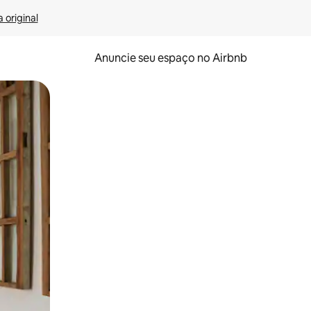
 original
Anuncie seu espaço no Airbnb
 deslizando o dedo na tela.