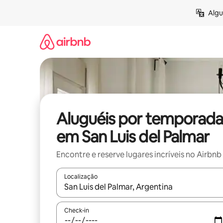
Pular
Algu
para
o
conteúdo
Aluguéis por temporada
em San Luis del Palmar
Encontre e reserve lugares incríveis no Airbnb
Localização
Quando os resultados estiverem disponíveis, expl
Check-in