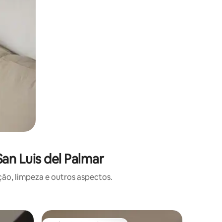
an Luis del Palmar
o, limpeza e outros aspectos.
Casa na t