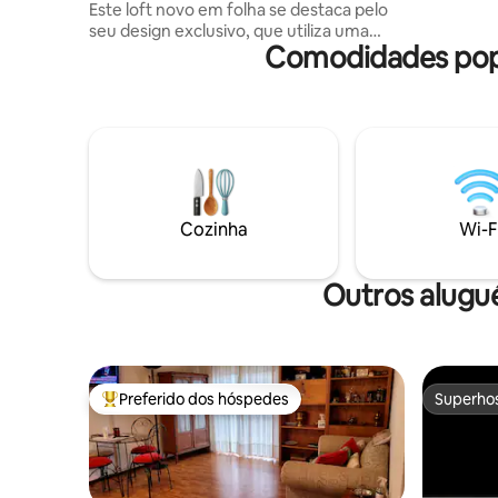
Este loft novo em folha se destaca pelo
cercado pela n
seu design exclusivo, que utiliza uma
pessoas, 2
Comodidades popu
paleta de cores neutras e texturas
suaves que convidam à calma e ao
descanso visual. A luminosidade é a
protagonista, criando uma atmosfera
serena e sofisticada. Localizado em uma
área residencial de Resistencia, a 100 m
você encontrará uma praça e o Parque 2
de Febrero, além de uma excelente
variedade de bares, cafés especializados
Cozinha
Wi-F
e supermercados a poucos passos de
distância.
Outros alugué
Preferido dos hóspedes
Superho
Entre os melhores preferidos dos hóspedes
Superho