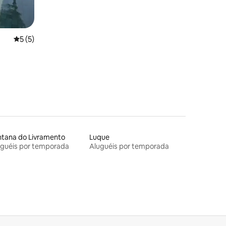
ções
5 de uma avaliação média de 5, 5 avaliações
5 (5)
ntana do Livramento
Luque
uguéis por temporada
Aluguéis por temporada