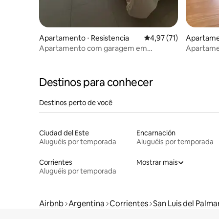
Apartamento ⋅ Resistencia
4,97 de uma avaliação 
4,97 (71)
Apartamen
Apartamento com garagem em
Apartamen
Resistencia
conforto
Destinos para conhecer
Destinos perto de você
Ciudad del Este
Encarnación
Aluguéis por temporada
Aluguéis por temporada
Corrientes
Mostrar mais
Aluguéis por temporada
Airbnb
Argentina
Corrientes
San Luis del Palma