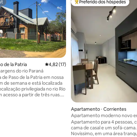
st
Preferido dos hóspedes
st
Entre os melhores preferidos d
o de la Patria
4,82 de uma avaliação média de 5, 17 avalia
4,82 (17)
argens do rio Paraná
 de Paso de la Patria em nossa
im de semana e está localizada
alização privilegiada no rio Rio
 acesso a partir de três ruas.
-se pela sua espetacular vista
us do Rio e da Praia do seu
Apartamento ⋅ Corrientes
special com deck e seu acesso
média de 5, 15 avaliações
Apartamento moderno novo em
à praia para desfrutar do rio,
Bolívar Apartments 2B
Apartamento para 4 pessoas,
ortiva, esportes aquáticos e
cama de casal e um sofá-cama.
s náuticas. Tem tudo o que
Novíssimo, em uma área tranqu
isa para descansar e relaxar