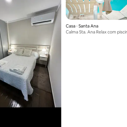
média de 5, 33 avaliações
Casa ⋅ Santa Ana
Calma Sta. Ana Relax com pisci
churrasqueira e manga