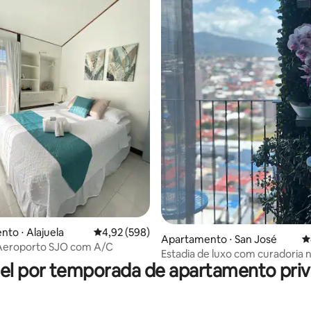
édia de 5, 498 avaliações
to ⋅ Alajuela
4,92 de uma avaliação média de 5, 598 avalia
4,92 (598)
Apartamento ⋅ San José
4
 Aeroporto SJO com A/C
Estadia de luxo com curadoria 
el por temporada de apartamento priv
andar