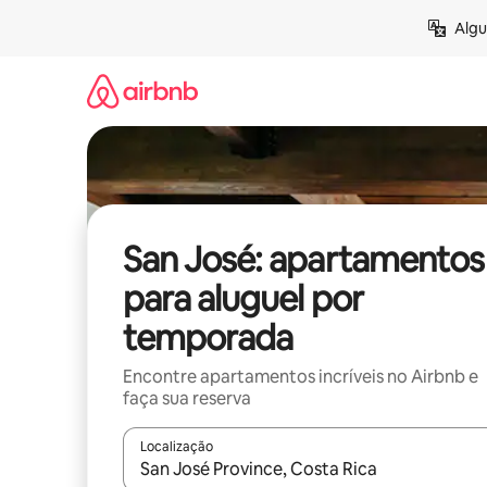
Pular
Algu
para
o
conteúdo
San José: apartamentos
para aluguel por
temporada
Encontre apartamentos incríveis no Airbnb e
faça sua reserva
Localização
Quando os resultados estiverem disponíveis, expl