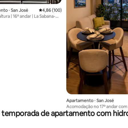
nto ⋅ San José
4,86 de uma avaliação média de 5, 100 avalia
4,86 (100)
tura | 16º andar | La Sabana-
média de 5, 56 avaliações
Apartamento ⋅ San José
Acomodação no 17º andar com v
r temporada de apartamento com hi
o horizonte | Piscina e terraço