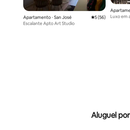
Apartame
Luxo em al
Apartamento ⋅ San José
5 de uma avaliação 
5 (56)
San José
Escalante Apto Art Studio
Aluguel po