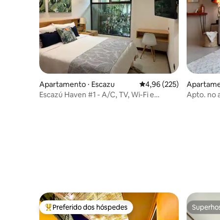
Apartamento ⋅ Escazu
4,96 de uma avaliação m
4,96 (225)
Apartame
Escazú Haven #1 - A/C, TV, Wi-Fi e
Apto. no 
estacionamento incl.
estaciona
passeios
Preferido dos hóspedes
Superho
Entre os melhores preferidos dos hóspedes
Superho