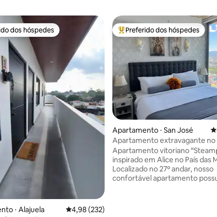
rido dos hóspedes
Preferido dos hóspedes
 melhores preferidos dos hóspedes
Entre os melhores preferidos d
édia de 5, 339 avaliações
Apartamento ⋅ San José
4
Apartamento extravagante no 
cama king, ar-condicionado,
Apartamento vitoriano “Steam
estacionamento
inspirado em Alice no País das 
Localizado no 27º andar, nosso
confortável apartamento possui
incríveis da cidade. Originalmente uma
planta baixa de 2 quartos, esta
foi convertida em uma planta d
to ⋅ Alajuela
4,98 de uma avaliação média de 5, 232 avalia
4,98 (232)
quarto, tornando-a maior do q