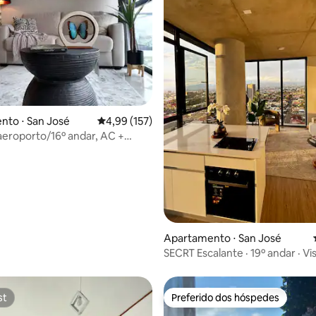
édia de 5, 225 avaliações
nto ⋅ San José
4,99 de uma avaliação média de 5, 157 avalia
4,99 (157)
aeroporto/16º andar, AC +
mento + vista do terraço +
Apartamento ⋅ San José
SECRT Escalante · 19º andar · Vi
Estacionamento
st
Preferido dos hóspedes
st
Preferido dos hóspedes