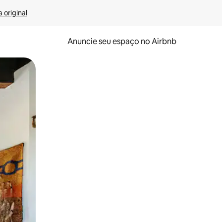
 original
Anuncie seu espaço no Airbnb
 deslizando o dedo na tela.