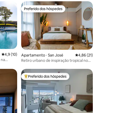
Preferido dos hóspedes
Preferido dos hóspedes
ções
4,9 de uma avaliação média de 5, 10 avaliações
4,9 (10)
Apartamento ⋅ San José
4,86 de uma avaliação
4,86 (21)
o na
Retiro urbano de inspiração tropical no
22º andar
Preferido dos hóspedes
os hóspedes
Entre os melhores preferidos dos hóspedes