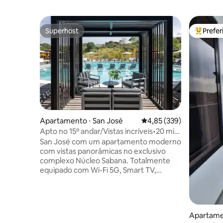
Superhost
Prefe
Superhost
Entre os
Apartamento ⋅ San José
4,85 de uma avaliação m
4,85 (339)
Apto no 15º andar/Vistas incríveis•20 min
do aeroporto + passeios
San José com um apartamento moderno
com vistas panorâmicas no exclusivo
complexo Núcleo Sabana. Totalmente
equipado com Wi-Fi 5G, Smart TV,
cozinha e estacionamento. Desfrute de
comodidades premium, incluindo piscina,
academia, sauna, raias de natação,
quadra poliesportiva, karaokê e áreas
Apartamen
com paisagismo deslumbrante.