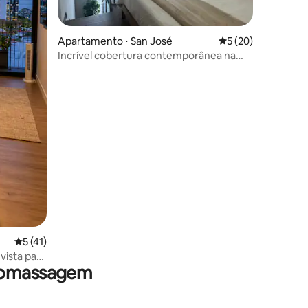
ções
Apartamento ⋅ San José
5 de uma avaliação
5 (20)
Incrível cobertura contemporânea na
Torre San José
5 de uma avaliação média de 5, 41 avaliações
5 (41)
ista para
dromassagem