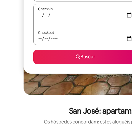
Check-in
Checkout
Buscar
San José: apartam
Os hóspedes concordam: estes aluguéis 