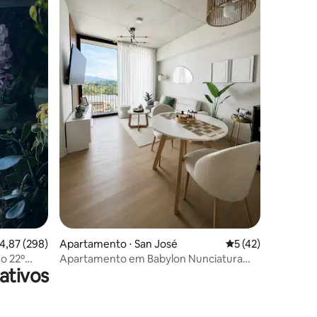
ções
,87 de uma avaliação média de 5, 298 avaliações
4,87 (298)
Apartamento ⋅ San José
5 de uma avaliação
5 (42)
no 22º
Apartamento em Babylon Nunciatura
ativos
Rohrmoser CR