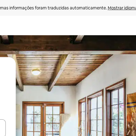
mas informações foram traduzidas automaticamente. 
Mostrar idioma
ore-os usando as seta para cima e para baixo do teclado ou tocando e