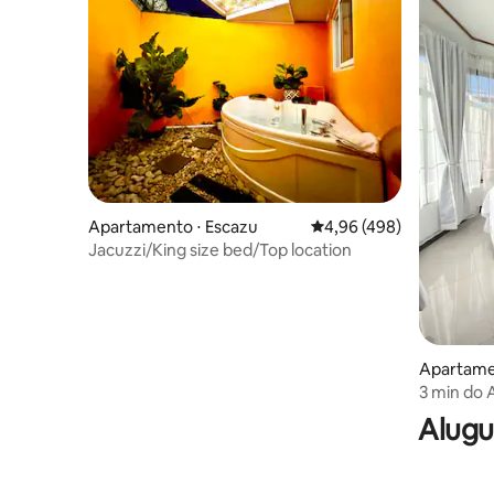
Apartamento ⋅ Escazu
4,96 de uma avaliação m
4,96 (498)
Jacuzzi/King size bed/Top location
Apartamen
3 min do
Alugu