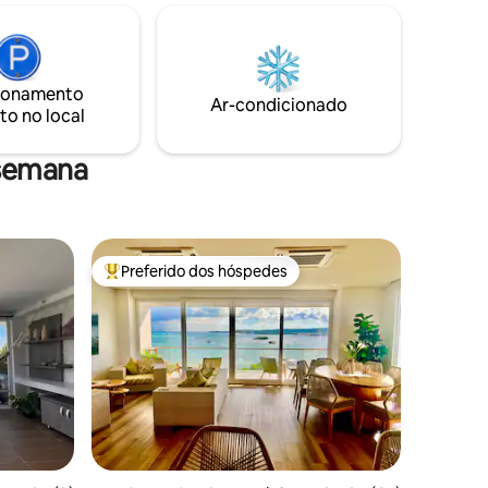
ling, etc,
Todas as camas de solteiro podem ser
 em uma
King 2x2. Roupa de cama em perfeitas
o lado do
condições!
feteria
ionamento
sso ao
Ar-condicionado
to no local
 semana
Preferido dos hóspedes
Entre os melhores preferidos dos hóspedes