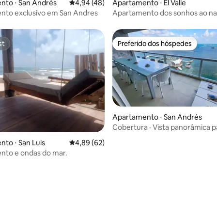
nto ⋅ San Andrés
4,94 de uma avaliação média de 5, 48 avalia
4,94 (48)
Apartamento ⋅ El Valle
nto exclusivo em San Andres
Apartamento dos sonhos ao na
sol
st
Preferido dos hóspedes
st
Preferido dos hóspedes
Apartamento ⋅ San Andrés
Cobertura · Vista panorâmica p
· Praia privativa
to ⋅ San Luis
4,89 de uma avaliação média de 5, 62 avalia
4,89 (62)
nto e ondas do mar.
média de 5, 84 avaliações