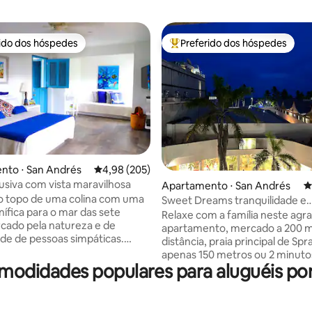
rido dos hóspedes
Preferido dos hóspedes
 melhores preferidos dos hóspedes
Entre os melhores preferidos d
nto ⋅ San Andrés
4,98 de uma avaliação média de 5, 205 avalia
4,98 (205)
lusiva com vista maravilhosa
édia de 5, 253 avaliações
Apartamento ⋅ San Andrés
4
o topo de uma colina com uma
Sweet Dreams tranquilidade e
nífica para o mar das sete
relaxamento Apto 401.
Relaxe com a família neste agr
rcado pela natureza e de
apartamento, mercado a 200 m
de de pessoas simpáticas.
distância, praia principal de Spr
instalações do quarto como a
apenas 150 metros ou 2 minutos
ão fornecem tudo o que é
comodidades populares para aluguéis p
apenas 4 quarteirões ou 4 minu
o para o relaxamento total.
da zona onde você vai encontr
do para casais ou viajantes
restaurantes e clubes. Além da
s que querem fugir do caos da
onde os passeios de barco para