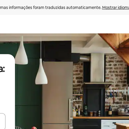
mas informações foram traduzidas automaticamente. 
Mostrar idioma
a:
ore-os usando as seta para cima e para baixo do teclado ou tocando e