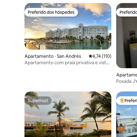
Preferido dos hóspedes
Preferid
Preferido dos hóspedes
Preferid
Apartamento ⋅ San Andrés
4,74 de uma avaliação m
4,74 (110)
Apartamento com praia privativa e vista
para o mar
Apartame
Superhost
Prefe
Superhost
Entre os