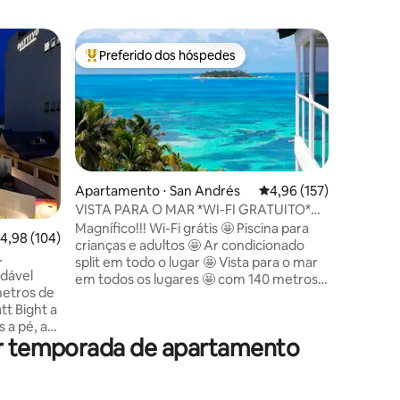
Apartame
Preferido dos hóspedes
Preferi
os hóspedes
Entre os melhores preferidos dos hóspedes
Preferi
Apartame
e de tud
Apartame
local de 
praia, ca
restauran
aluguel 
apartame
com um ba
Apartamento ⋅ San Andrés
4,96 de uma avaliação 
4,96 (157)
piscina,
VISTA PARA O MAR *WI-FI GRATUITO*
ções
cama de 
PISCINA* PUNTA HANSA*
Magnífico!!! Wi-Fi grátis 🤩 Piscina para
,98 de uma avaliação média de 5, 104 avaliações
4,98 (104)
estar co
crianças e adultos 🤩 Ar condicionado
sala de j
split em todo o lugar 🤩 Vista para o mar
para fam
adável
em todos os lugares 🤩 com 140 metros
nômades 
etros de
ideal para famílias! O melhor em
acomodaç
att Bight a
biossegurança! Observe toda a praia de
localizad
 a pé, a
Spratt Bight, o calçadão e muito central.
or temporada de apartamento
tos a pé
TV em todos os quartos e na área social.
ar
Empregada de segunda a sábado, exceto
 marina
feriados Vários itens de banho e cozinha
 os cays,
para uma estadia muito confortável.