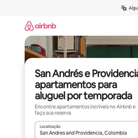
Pular
Algu
para
o
conteúdo
San Andrés e Providenci
apartamentos para
aluguel por temporada
Encontre apartamentos incríveis no Airbnb e
faça sua reserva
Localização
Quando os resultados estiverem disponíveis, expl