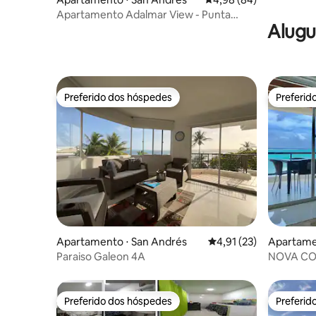
Apartamento Adalmar View - Punta
Alugu
Hansa, Centro
Preferido dos hóspedes
Preferid
Preferido dos hóspedes
Preferid
Apartamento ⋅ San Andrés
4,91 de uma avaliação 
4,91 (23)
Apartame
Paraiso Galeon 4A
NOVA CO
LOCALIZA
Preferido dos hóspedes
Preferid
Preferido dos hóspedes
Preferid