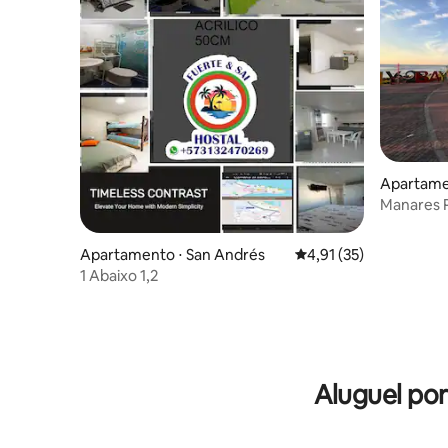
Apartamen
Manares 
em frent
Apartamento ⋅ San Andrés
4,91 de uma avaliação 
4,91 (35)
1 Abaixo 1,2
Aluguel po