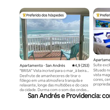
Preferido dos hóspedes
Prefe
Entre os melhores preferidos dos hóspedes
Entre os
Apartame
Suíte exc
Apartamento ⋅ San Andrés
4,9 de uma avaliação m
4,9 (253)
Situado n
“BRISA” Vista incrível para o mar_à beira-
vista mag
mar Casa Corales
Desfrute de amanheceres de tirar o
cores, ce
fôlego em uma atmosfera tranquila e
proprieda
relaxante, longe das multidões e do caos
Tanto as 
da cidade. Durma com o som das ondas
localizaç
San Andrés e Providencia: 
do mar. Localizado em San Luis, uma área
necessári
tranquila a 20 minutos de carro do centro
Recomenda
da cidade. Apartamento de entrada
ecológico
privado luminoso e espaçoso com