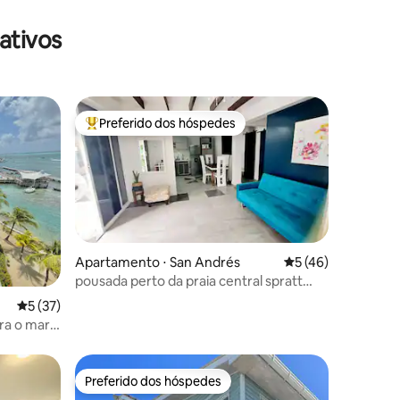
ativos
Preferido dos hóspedes
os hóspedes
Entre os melhores preferidos dos hóspedes
Apartamento ⋅ San Andrés
5 de uma avaliação
5 (46)
pousada perto da praia central spratt
bigth
ções
5 de uma avaliação média de 5, 37 avaliações
5 (37)
ra o mar e
Preferido dos hóspedes
Preferido dos hóspedes