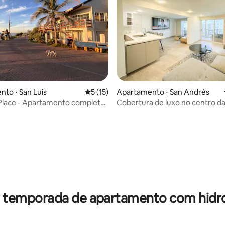
to ⋅ San Luis
5 de uma avaliação média de 5, 15 avalia
5 (15)
Apartamento ⋅ San Andrés
Place - Apartamento completo
Cobertura de luxo no centro da
e ao mar
média de 5, 35 avaliações
r temporada de apartamento com hi