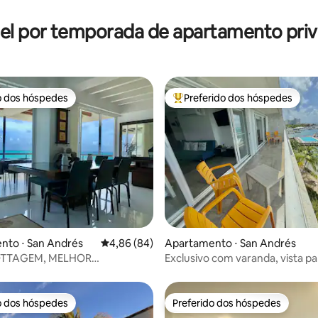
el por temporada de apartamento priv
o dos hóspedes
Preferido dos hóspedes
o dos hóspedes
Entre os melhores preferidos d
média de 5, 23 avaliações
nto ⋅ San Andrés
4,86 de uma avaliação média de 5, 84 avalia
4,86 (84)
Apartamento ⋅ San Andrés
TTAGEM, MELHOR
Exclusivo com varanda, vista pa
ÇÃO, VISTAS INCRÍVEIS!!
praia privativa
o dos hóspedes
Preferido dos hóspedes
o dos hóspedes
Preferido dos hóspedes