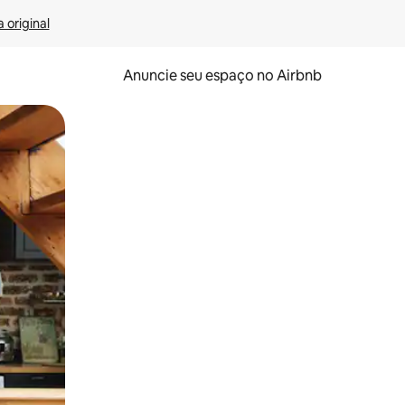
 original
Anuncie seu espaço no Airbnb
 deslizando o dedo na tela.