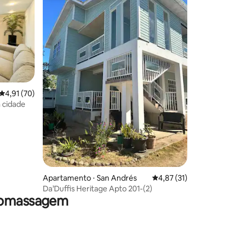
ções
4,91 de uma avaliação média de 5, 70 avaliações
4,91 (70)
 cidade
Apartamento ⋅ San Andrés
4,87 de uma avaliação
4,87 (31)
Da’Duffis Heritage Apto 201-(2)
dromassagem