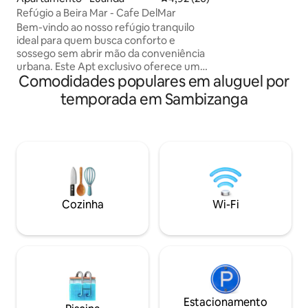
Totalmente equipada. Perfei
Refúgio a Beira Mar - Cafe DelMar
quem deseja estar
Bem-vindo ao nosso refúgio tranquilo
Marginal e dos pri
ideal para quem busca conforto e
decisão, sem abdi
sossego sem abrir mão da conveniência
interior cuidados
urbana. Este Apt exclusivo oferece um
Comodidades populares em aluguel por
espaço acolhedor, decorado com
atenção aos detalhes, combinando estilo
temporada em Sambizanga
e funcionalidade. Desfrute de uma
atmosfera calma, perfeita para relaxar,
em frete o mar, após um dia de
exploração ou trabalho. Situado em um
bairro seguro e charmoso, você estará a
poucos minutos de restaurantes, cafés
e atrações locais, mas longe o suficiente
do barulho.
Cozinha
Wi-Fi
Estacionamento