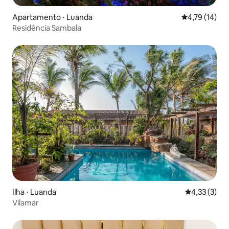
Apartamento ⋅ Luanda
4,79 de uma a
4,79 (14)
Residência Sambala
Ilha ⋅ Luanda
4,33 de uma 
4,33 (3)
Vilamar