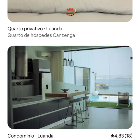
Quarto privativo ⋅ Luanda
Quarto de hóspedes Canzenga
Condomínio ⋅ Luanda
4,83 de uma a
4,83 (18)