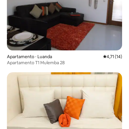
Apartamento ⋅ Luanda
4,71 de uma a
4,71 (14)
Apartamento T1 Mulemba 28