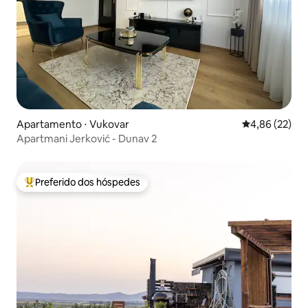
Apartamento ⋅ Vukovar
4,86 de uma a
4,86 (22)
Apartmani Jerković - Dunav 2
Preferido dos hóspedes
Entre os melhores preferidos dos hóspedes