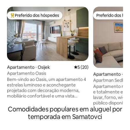
Preferido dos hóspedes
Preferido dos hó
Entre os melhores preferidos dos hóspedes
Preferido dos hó
Apartamento ⋅ Osijek
5 de uma avaliação média de
5 (20)
Apartamento Oasis
Apartamento ⋅ Osi
Bem-vindo ao Oasis, um apartamento 4
Apartman Sedlar
estrelas luminoso e aconchegante
Apartamento rec
projetado com decoração moderna,
e totalmente equ
mobiliário confortável e uma vista
lavar, forno, wi-fi
deslumbrante da cidade. Possui uma
público disponível,
espaçosa área de estar, uma cozinha
Comodidades populares em aluguel por
velha) e a ponte p
totalmente equipada e um elegante
minutos de carro o
temporada em Samatovci
banheiro com chuveiro e máquina de
estação de bonde/
lavar roupa. Acesso Wi-Fi de alta
urbano) fica a 100 
velocidade gratuito, ar condicionado e