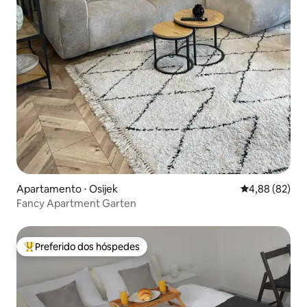
Apartamento ⋅ Osijek
4,88 de uma a
4,88 (82)
Fancy Apartment Garten
Preferido dos hóspedes
Entre os melhores preferidos dos hóspedes