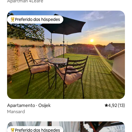
Apartman 4Leafe
Preferido dos hóspedes
Entre os melhores preferidos dos hóspedes
Apartamento ⋅ Osijek
4,92 de uma a
4,92 (13)
Mansard
Preferido dos hóspedes