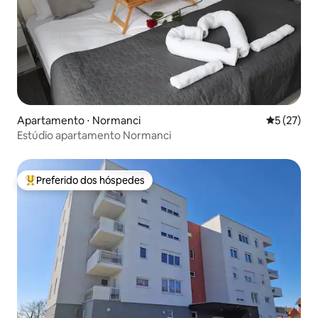
Apartamento ⋅ Normanci
5 de uma a
5 (27)
Estúdio apartamento Normanci
Preferido dos hóspedes
Entre os melhores preferidos dos hóspedes