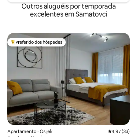
Outros aluguéis por temporada
excelentes em Samatovci
Preferido dos hóspedes
Entre os melhores preferidos dos hóspedes
Apartamento ⋅ Osijek
4,97 de uma a
4,97 (33)