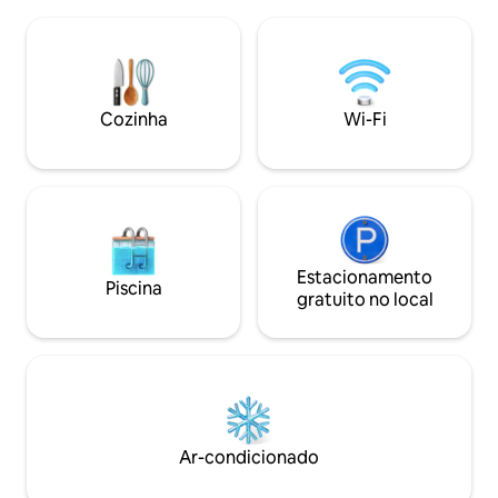
do calçadão, do c
uma TV inteligente garantem o seu
hedonista que expl
conforto. Localização central, principais
uma pessoa que qu
atrações como a Catedral de Osijek (1,5
apenas uma alma 
km), Praça Ante Starčević (1,3 km) e
seus pensamentos
Fortaleza Tvrđa (2,5 km), etc. Perfeito
longo do rio - est
Cozinha
Wi-Fi
para a sua estadia inesquecível!
melhor aliado em su
Estacionamento
Piscina
gratuito no local
Ar-condicionado