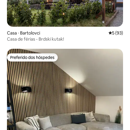
Casa ⋅ Bartolovci
5 de uma a
5 (93)
Casa de férias - Brdski kutak!
Preferido dos hóspedes
Preferido dos hóspedes