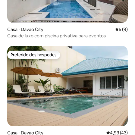
Casa ⋅ Davao City
5 de uma 
5 (9)
Casa de luxo com piscina privativa para eventos
Preferido dos hóspedes
Preferido dos hóspedes
Casa ⋅ Davao City
4,93 de uma a
4,93 (43)