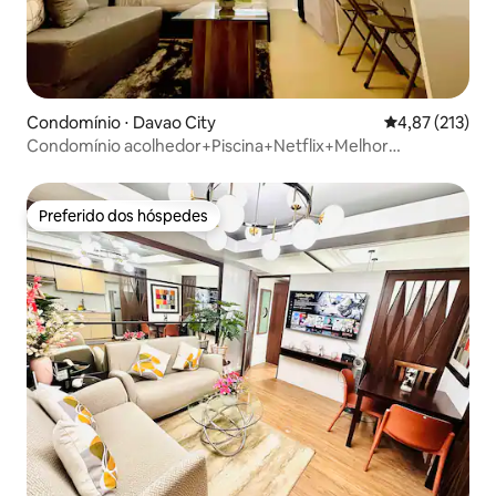
Condomínio ⋅ Davao City
4,87 de uma av
4,87 (213)
Condomínio acolhedor+Piscina+Netflix+Melhor
localização em Davao
Preferido dos hóspedes
Preferido dos hóspedes