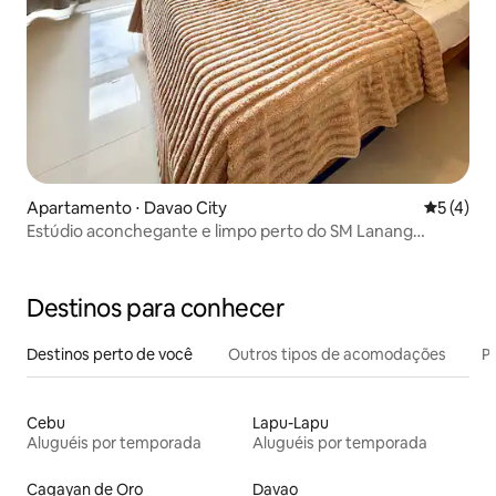
Apartamento ⋅ Davao City
5 de uma 
5 (4)
Estúdio aconchegante e limpo perto do SM Lanang
Premier
Destinos para conhecer
Destinos perto de você
Outros tipos de acomodações
Pr
Cebu
Lapu-Lapu
Aluguéis por temporada
Aluguéis por temporada
Cagayan de Oro
Davao