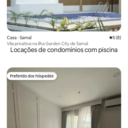
Casa ⋅ Samal
5 de uma 
5 (8)
Vila privativa na ilha Garden City de Samal
Locações de condomínios com piscina
Preferido dos hóspedes
Preferido dos hóspedes