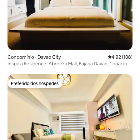
Condomínio ⋅ Davao City
4,92 de uma av
4,92 (108)
Inspiria Residence, Abreeza Mall, Bajada Davao, 1 quarto
Preferido dos hóspedes
Preferido dos hóspedes