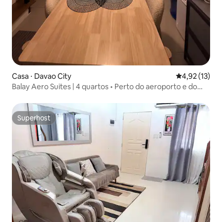
Casa ⋅ Davao City
4,92 de uma a
4,92 (13)
Balay Aero Suites | 4 quartos • Perto do aeroporto e do
shopping de Davao
Superhost
Superhost