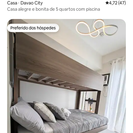
Casa ⋅ Davao City
4,72 de uma a
4,72 (47)
Casa alegre e bonita de 5 quartos com piscina
Preferido dos hóspedes
Preferido dos hóspedes