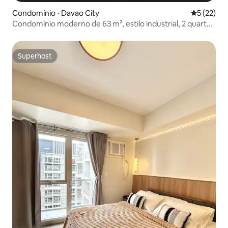
Condomínio ⋅ Davao City
5 de uma a
5 (22)
Condomínio moderno de 63 m², estilo industrial, 2 quartos
e 1 banheiro | Canto
Superhost
Superhost