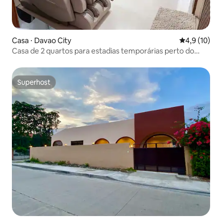
Casa ⋅ Davao City
4,9 de uma a
4,9 (10)
Casa de 2 quartos para estadias temporárias perto do
aeroporto com cadeira de massagem
Superhost
Superhost