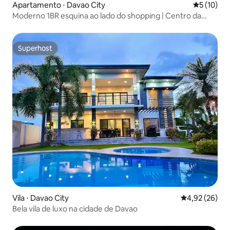
Apartamento ⋅ Davao City
5 de uma a
5 (10)
Moderno 1BR esquina ao lado do shopping | Centro da
cidade
Superhost
Superhost
Vila ⋅ Davao City
4,92 de uma a
4,92 (26)
Bela vila de luxo na cidade de Davao