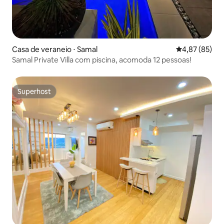
Casa de veraneio ⋅ Samal
4,87 de uma a
4,87 (85)
Samal Private Villa com piscina, acomoda 12 pessoas!
Superhost
Superhost