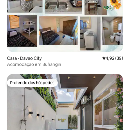
Casa ⋅ Davao City
4,92 de uma a
4,92 (39)
Acomodação em Buhangin
Preferido dos hóspedes
Preferido dos hóspedes