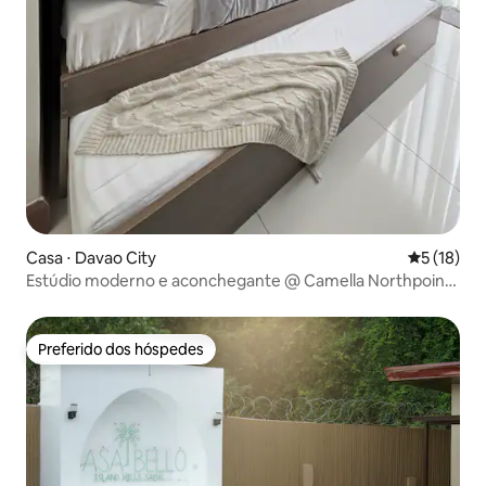
Casa ⋅ Davao City
5 de uma a
5 (18)
Estúdio moderno e aconchegante @ Camella Northpoint
– Bldg 5
Preferido dos hóspedes
Preferido dos hóspedes