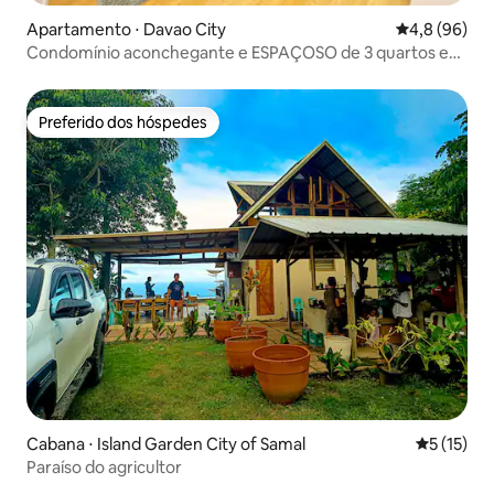
Apartamento ⋅ Davao City
4,8 de uma a
4,8 (96)
Condomínio aconchegante e ESPAÇOSO de 3 quartos em
Davao City
Preferido dos hóspedes
Preferido dos hóspedes
Cabana ⋅ Island Garden City of Samal
5 de uma a
5 (15)
Paraíso do agricultor