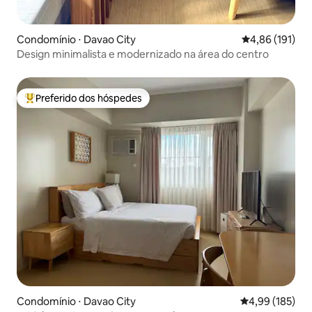
Condomínio ⋅ Davao City
4,86 de uma av
4,86 (191)
Design minimalista e modernizado na área do centro
Preferido dos hóspedes
Entre os melhores preferidos dos hóspedes
Condomínio ⋅ Davao City
4,99 de uma av
4,99 (185)