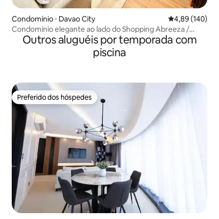
Condomínio ⋅ Davao City
4,89 de uma av
4,89 (140)
Condomínio elegante ao lado do Shopping Abreeza /
Outros aluguéis por temporada com
Check-in autônomo
piscina
Preferido dos hóspedes
Preferido dos hóspedes