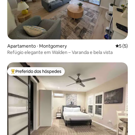
Apartamento ⋅ Montgomery
5 de uma 
5 (5)
Refúgio elegante em Walden – Varanda e bela vista
Preferido dos hóspedes
Entre os melhores preferidos dos hóspedes