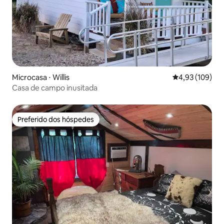
Microcasa ⋅ Willis
4,93 de uma av
4,93 (109)
Casa de campo inusitada
Preferido dos hóspedes
Preferido dos hóspedes