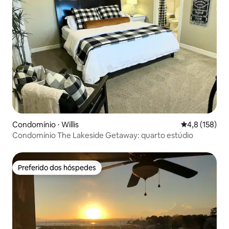
Condomínio ⋅ Willis
4,8 de uma av
4,8 (158)
Condomínio The Lakeside Getaway: quarto estúdio
Preferido dos hóspedes
Preferido dos hóspedes