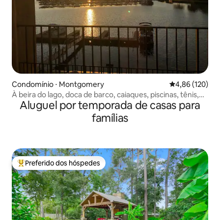
Condomínio ⋅ Montgomery
4,86 de uma av
4,86 (120)
À beira do lago, doca de barco, caiaques, piscinas, tênis,
Aluguel por temporada de casas para
pickleball
famílias
Preferido dos hóspedes
Entre os melhores preferidos dos hóspedes