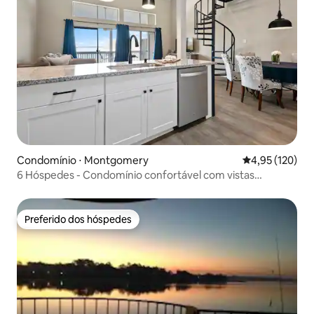
Condomínio ⋅ Montgomery
4,95 de uma av
4,95 (120)
6 Hóspedes - Condomínio confortável com vistas
maravilhosas!
Preferido dos hóspedes
Preferido dos hóspedes