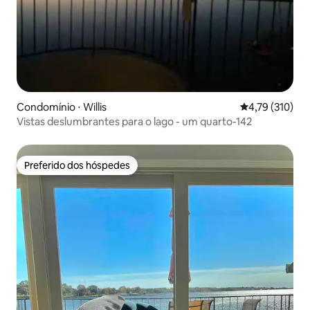
Condomínio ⋅ Willis
4,79 de uma av
4,79 (310)
Vistas deslumbrantes para o lago - um quarto-142
Preferido dos hóspedes
Preferido dos hóspedes