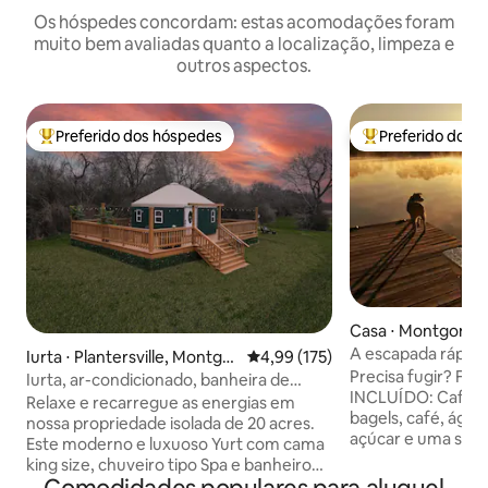
Os hóspedes concordam: estas acomodações foram
muito bem avaliadas quanto a localização, limpeza e
outros aspectos.
Preferido dos hóspedes
Preferido dos 
Entre os melhores preferidos dos hóspedes
Entre os melhore
Casa ⋅ Montgome
A escapada rápida:
Iurta ⋅ Plantersville, Montgo
4,99 de uma avaliação média de 
4,99 (175)
privado!
Precisa fugir? Fizemos o trabalho!
mery
Iurta, ar-condicionado, banheira de
INCLUÍDO: Café da manhã - ovos,
hidromassagem, churrasqueira, deck
Relaxe e recarregue as energias em
bagels, café, água 
enorme, fogueira, lagoa
nossa propriedade isolada de 20 acres.
açúcar e uma seleç
Este moderno e luxuoso Yurt com cama
localização está i
king size, chuveiro tipo Spa e banheiro
Tem um barco? Tr
separado, ar-condicionado, 5G, TV