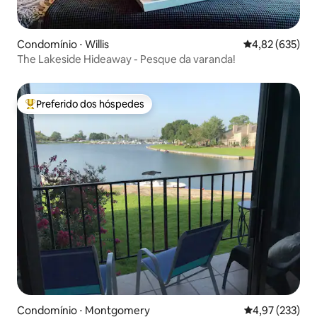
Condomínio ⋅ Willis
4,82 de uma av
4,82 (635)
The Lakeside Hideaway - Pesque da varanda!
Preferido dos hóspedes
Entre os melhores preferidos dos hóspedes
Condomínio ⋅ Montgomery
4,97 de uma av
4,97 (233)