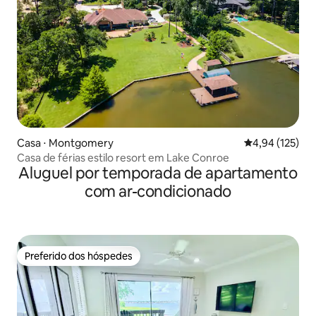
Casa ⋅ Montgomery
4,94 de uma av
4,94 (125)
Casa de férias estilo resort em Lake Conroe
Aluguel por temporada de apartamento
com ar-condicionado
Preferido dos hóspedes
Preferido dos hóspedes