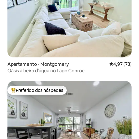
Apartamento ⋅ Montgomery
4,97 de uma a
4,97 (73)
Oásis à beira d'água no Lago Conroe
Preferido dos hóspedes
Entre os melhores preferidos dos hóspedes