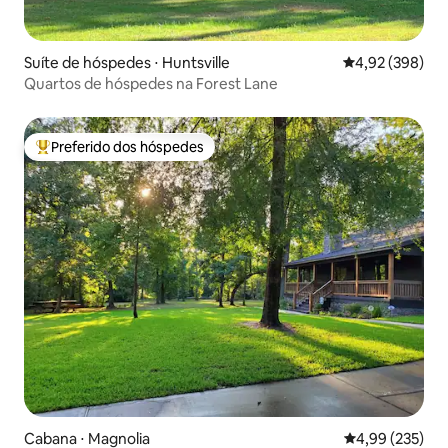
Suíte de hóspedes ⋅ Huntsville
4,92 de uma ava
4,92 (398)
Quartos de hóspedes na Forest Lane
Preferido dos hóspedes
Entre os melhores preferidos dos hóspedes
Cabana ⋅ Magnolia
4,99 de uma av
4,99 (235)