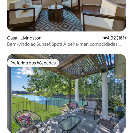
Casa ⋅ Livingston
4,92 de uma av
4,92 (161)
Bem-vindo ao Sunset Spot! À beira-mar, comodidades
completas
Preferido dos hóspedes
Preferido dos hóspedes