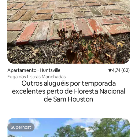
Apartamento ⋅ Huntsville
4,74 de uma a
4,74 (62)
Fuga das Listras Manchadas
Outros aluguéis por temporada
excelentes perto de Floresta Nacional
de Sam Houston
Superhost
Superhost