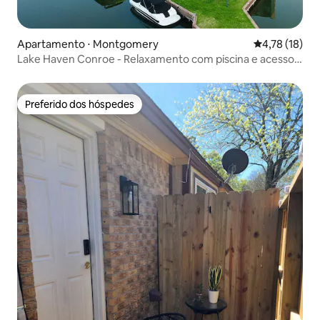
Apartamento ⋅ Montgomery
4,78 de uma a
4,78 (18)
Lake Haven Conroe - Relaxamento com piscina e acesso
ao lago
Preferido dos hóspedes
Preferido dos hóspedes