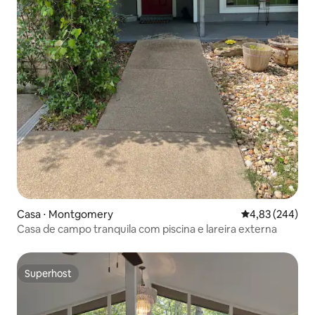
Casa ⋅ Montgomery
4,83 de uma ava
4,83 (244)
Casa de campo tranquila com piscina e lareira externa
Superhost
Superhost