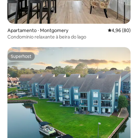
Apartamento ⋅ Montgomery
4,96 de uma av
4,96 (80)
Condomínio relaxante à beira do lago
Superhost
Superhost