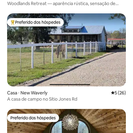
Woodlands Retreat — aparência rústica, sensação de
novo
Preferido dos hóspedes
Entre os melhores preferidos dos hóspedes
Casa ⋅ New Waverly
5 de uma a
5 (26)
A casa de campo no Sítio Jones Rd
Preferido dos hóspedes
Preferido dos hóspedes