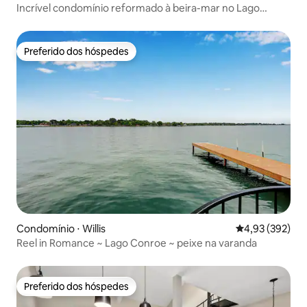
Incrível condomínio reformado à beira-mar no Lago
Conroe
Preferido dos hóspedes
Preferido dos hóspedes
Condomínio ⋅ Willis
4,93 de uma av
4,93 (392)
Reel in Romance ~ Lago Conroe ~ peixe na varanda
Preferido dos hóspedes
Preferido dos hóspedes