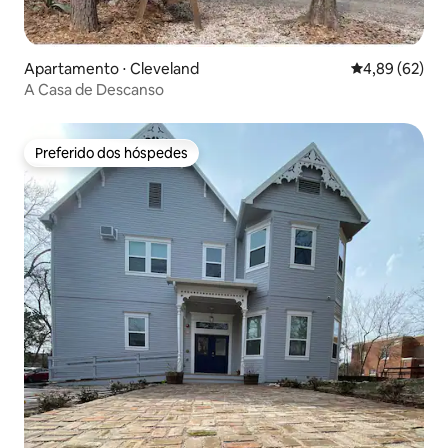
Apartamento ⋅ Cleveland
4,89 de uma a
4,89 (62)
A Casa de Descanso
Preferido dos hóspedes
Preferido dos hóspedes