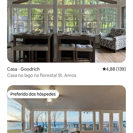
Casa ⋅ Goodrich
4,88 de uma av
4,88 (139)
Casa no lago na floresta! St. Amos
Preferido dos hóspedes
Preferido dos hóspedes