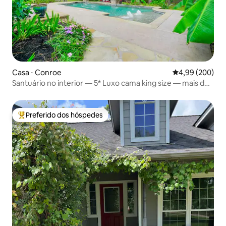
Casa ⋅ Conroe
4,99 de uma ava
4,99 (200)
Santuário no interior — 5* Luxo cama king size — mais de
220 m²
Preferido dos hóspedes
Entre os melhores preferidos dos hóspedes