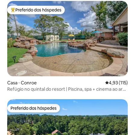
Preferido dos hóspedes
Entre os melhores preferidos dos hóspedes
Casa ⋅ Conroe
4,93 de uma av
4,93 (115)
Refúgio no quintal do resort | Piscina, spa + cinema ao ar
livre
Preferido dos hóspedes
Preferido dos hóspedes