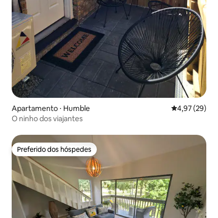
Apartamento ⋅ Humble
4,97 de uma a
4,97 (29)
O ninho dos viajantes
Preferido dos hóspedes
Preferido dos hóspedes