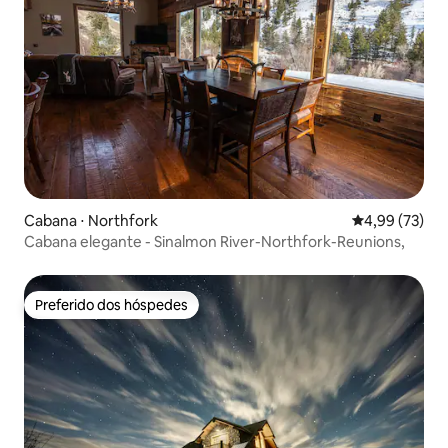
Cabana ⋅ Northfork
4,99 de uma a
4,99 (73)
Cabana elegante - Sinalmon River-Northfork-Reunions,
Preferido dos hóspedes
Preferido dos hóspedes