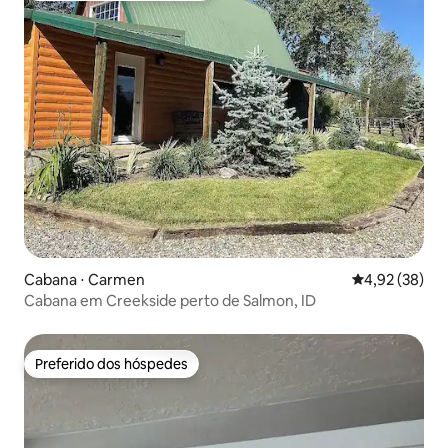
Cabana ⋅ Carmen
4,92 de uma a
4,92 (38)
Cabana em Creekside perto de Salmon, ID
Preferido dos hóspedes
Preferido dos hóspedes