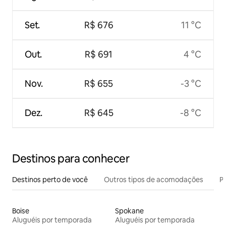
Set.
R$ 676
11 °C
Out.
R$ 691
4 °C
Nov.
R$ 655
-3 °C
Dez.
R$ 645
-8 °C
Destinos para conhecer
Destinos perto de você
Outros tipos de acomodações
Pr
Boise
Spokane
Aluguéis por temporada
Aluguéis por temporada