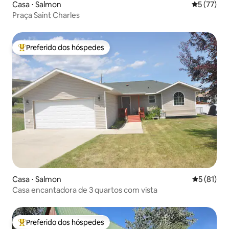
Casa ⋅ Salmon
5 de uma a
5 (77)
Praça Saint Charles
Preferido dos hóspedes
Entre os melhores preferidos dos hóspedes
Casa ⋅ Salmon
5 de uma a
5 (81)
Casa encantadora de 3 quartos com vista
Preferido dos hóspedes
Entre os melhores preferidos dos hóspedes