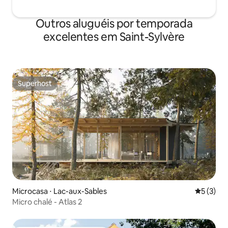
Outros aluguéis por temporada
excelentes em Saint-Sylvère
Superhost
Superhost
Microcasa ⋅ Lac-aux-Sables
5 de uma 
5 (3)
Micro chalé - Atlas 2