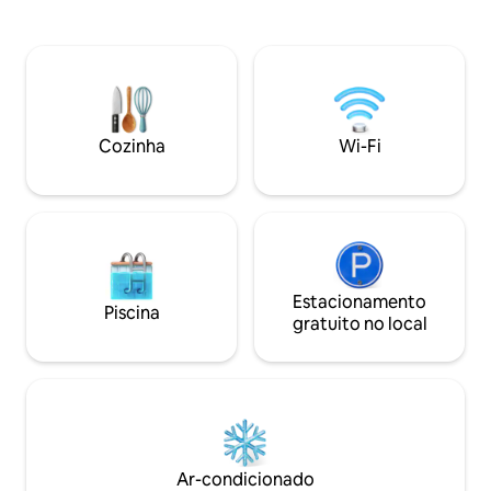
maravilhosas para toda a comitiva. Com
Privacidade e rel
localização central no coração de
graças a 4 camas u
Québec, a 30 minutos de Trois-Rivières,
roupa de cama de a
a 30 minutos das Eastern Townships, a
banheiros comple
1h30 de Montreal e a 1h da cidade de
enorme fenestraç
Québec, este é o lugar ideal para
vista para o rio e a
explorar tudo o que Québec tem a
trilhas nas proxim
Cozinha
Wi-Fi
oferecer.
Estacionamento
Piscina
gratuito no local
Ar-condicionado