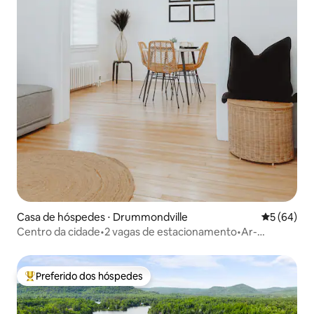
Casa de hóspedes ⋅ Drummondville
5 de uma a
5 (64)
Centro da cidade•2 vagas de estacionamento•Ar-
condicionado•Cama king•Restaurantes a uma curta
caminhada
Preferido dos hóspedes
Entre os melhores preferidos dos hóspedes