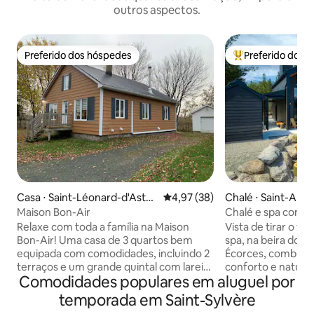
outros aspectos.
Preferido dos hóspedes
Preferido dos 
Preferido dos hóspedes
Entre os melhore
Casa ⋅ Saint-Léonard-d'Asto
4,97 de uma avaliação média de
4,97 (38)
Chalé ⋅ Saint-Ale
n
nts
Maison Bon-Air
Chalé e spa com vis
hall de entrada + 
Relaxe com toda a família na Maison
Vista de tirar o f
Bon-Air! Uma casa de 3 quartos bem
spa, na beira do tr
equipada com comodidades, incluindo 2
Écorces, combinan
terraços e um grande quintal com lareira
conforto e nature
Comodidades populares em aluguel por
para sua diversão. A cozinha inclui
refinado com A/C,
eletrodomésticos de qualidade e todas
novo, lareira inte
temporada em Saint-Sylvère
as necessidades para criar refeições
churrasqueira e Wi