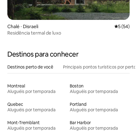
Chalé ⋅ Disraeli
5 de uma a
5 (54)
Residência termal de luxo
Destinos para conhecer
Destinos perto de você
Principais pontos turísticos por perto
Montreal
Boston
Aluguéis por temporada
Aluguéis por temporada
Quebec
Portland
Aluguéis por temporada
Aluguéis por temporada
Mont-Tremblant
Bar Harbor
Aluguéis por temporada
Aluguéis por temporada