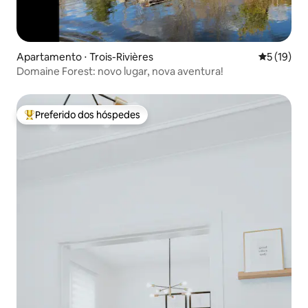
Apartamento ⋅ Trois-Rivières
5 de uma a
5 (19)
Domaine Forest: novo lugar, nova aventura!
Preferido dos hóspedes
Entre os melhores preferidos dos hóspedes