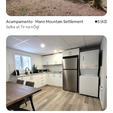
Acampamento ⋅ Mann Mountain Settlement
5 de uma a
5 (43)
Selke at Tir na nÓg!