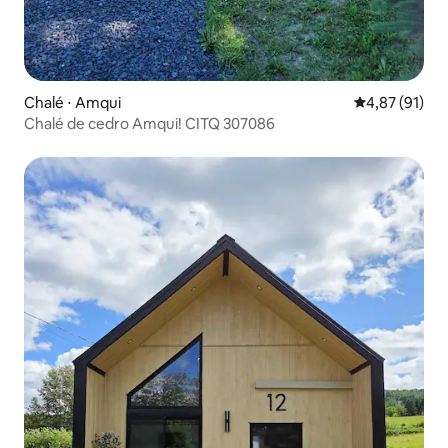
Chalé ⋅ Amqui
4,87 de uma a
4,87 (91)
Chalé de cedro Amqui! CITQ 307086