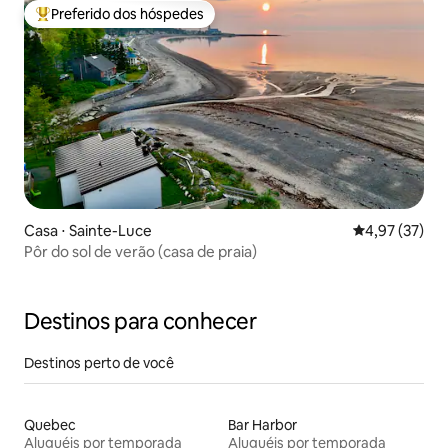
Preferido dos hóspedes
Entre os melhores preferidos dos hóspedes
Casa ⋅ Sainte-Luce
4,97 de uma a
4,97 (37)
Pôr do sol de verão (casa de praia)
Destinos para conhecer
Destinos perto de você
Quebec
Bar Harbor
Aluguéis por temporada
Aluguéis por temporada