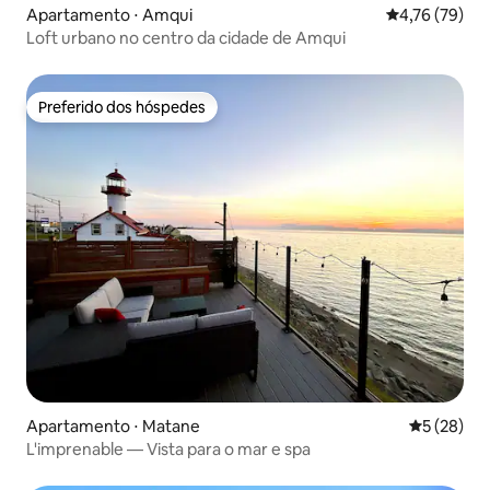
Apartamento ⋅ Amqui
4,76 de uma a
4,76 (79)
Loft urbano no centro da cidade de Amqui
Preferido dos hóspedes
Preferido dos hóspedes
Apartamento ⋅ Matane
5 de uma a
5 (28)
L'imprenable — Vista para o mar e spa