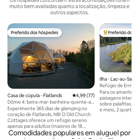
Os hóspedes concordam: estas acomodações foram
muito bem avaliadas quanto a localização, limpeza e
outros aspectos.
Preferido dos hóspedes
Preferido dos 
Preferido dos hóspedes
Entre os melhore
Ilha ⋅ Lac-au-Sau
Refúgio de Ermita
Para os amantes d
Casa de cúpula ⋅ Flatlands
4,99 de uma avaliação média de
4,99 (77)
paisagens intensas. Pequeno refú
Dôme 4: beira-mar-banheira-quente-ar-
sobre palafitas, em
condicionado-churrasqueira-cozinha-
Experimente 365 dias de glamping no
e meio, 2 quartos,
banheiro
coração de Flatlands, NB! O Old Church
lenha, banheiro se
Cottages oferece um refúgio sereno
sem Wi-Fi, iluminação sol
apenas para adultos (maiores de 18
no Lac au Saumon,
Comodidades populares em aluguel por
anos), isolado para temperaturas de
Angus, acessível 
-45 °C, sob o céu estrelado e cercado