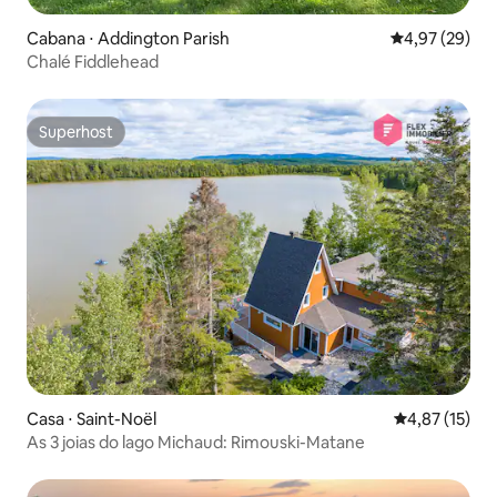
Cabana ⋅ Addington Parish
4,97 de uma a
4,97 (29)
Chalé Fiddlehead
Superhost
Superhost
Casa ⋅ Saint-Noël
4,87 de uma a
4,87 (15)
As 3 joias do lago Michaud: Rimouski-Matane