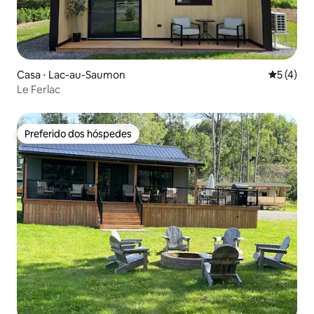
Casa ⋅ Lac-au-Saumon
5 de uma 
5 (4)
Le Ferlac
Preferido dos hóspedes
Preferido dos hóspedes