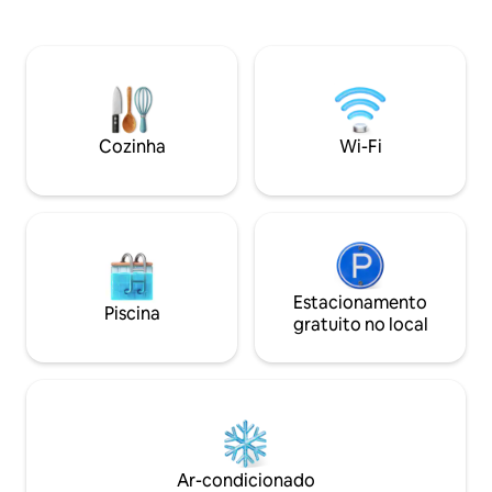
Guishard Recreatio
Aproveite a capacidade de jantar ao ar
lado da rua, o res
livre enquanto está protegido. Jardim
duty free, uma loj
totalmente cercado, terraços de rocha,
Simian Daniel Mus
variedade de árvores de frutas, incluindo
Premier de Nevis,
banana, coco e maracujá.
Belmont Gardens. O condomínio te
um deck espaçoso 
Cozinha
Wi-Fi
Guishard Park e p
longe.
Estacionamento
Piscina
gratuito no local
Ar-condicionado