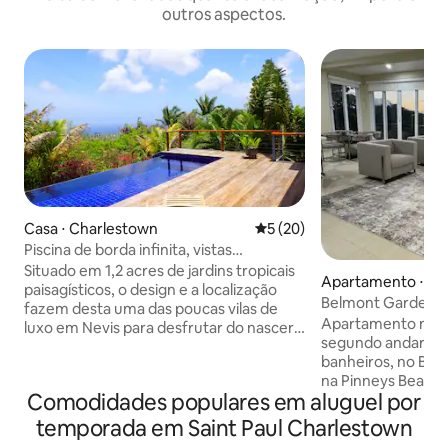
outros aspectos.
Casa ⋅ Charlestown
5 de uma avaliação média de
5 (20)
Piscina de borda infinita, vistas
espetaculares, casa na montanha.
Situado em 1,2 acres de jardins tropicais
Apartamento ⋅ Ne
paisagísticos, o design e a localização
Belmont Gardens, 
fazem desta uma das poucas vilas de
Beach
Apartamento novi
luxo em Nevis para desfrutar do nascer
segundo andar, co
e do conjunto do nascer e do pôr do sol.
banheiros, no Bel
Construído com altos padrões usando
na Pinneys Beach Rd. Condomínio
pedra local e madeiras de lei
Comodidades populares em aluguel por
próximos de Pinne
sustentáveis, sensação contemporânea
restaurantes e bar
e layout caribenho tradicional aproveita
temporada em Saint Paul Charlestown
da praia, 1 minuto
os ventos e as vistas refrescantes.