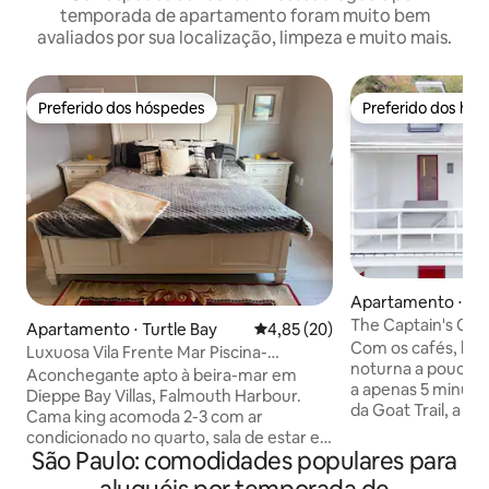
temporada de apartamento foram muito bem
avaliados por sua localização, limpeza e muito mais.
Preferido dos hóspedes
Preferido dos hó
Preferido dos hóspedes
Preferido dos hó
Apartamento ⋅ Eng
ur
The Captain's Cab
Apartamento ⋅ Turtle Bay
4,85 de uma avaliação média de
4,85 (20)
Falmouth Harbou
Com os cafés, bare
Luxuosa Vila Frente Mar Piscina-
noturna a poucos p
Academia-AC Dorme 5!
Aconchegante apto à beira-mar em
a apenas 5 minuto
Dieppe Bay Villas, Falmouth Harbour.
da Goat Trail, a loc
Cama king acomoda 2-3 com ar
superar. O apartamento é configurado
condicionado no quarto, sala de estar e
exclusivamente c
São Paulo: comodidades populares para
cozinha. Sofá-cama confortável para 2
equipamentos e 
pessoas. Cozinha completa: máquinas