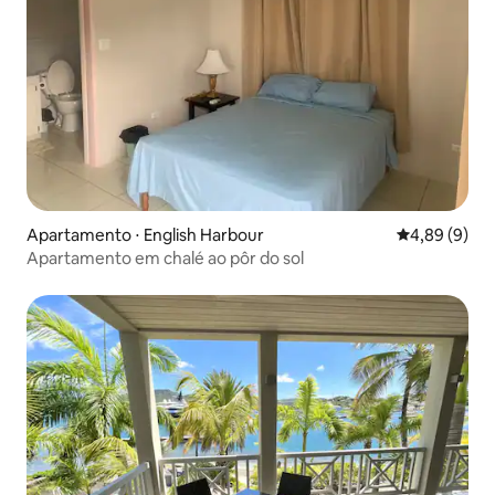
Apartamento ⋅ English Harbour
4,89 de uma 
4,89 (9)
Apartamento em chalé ao pôr do sol