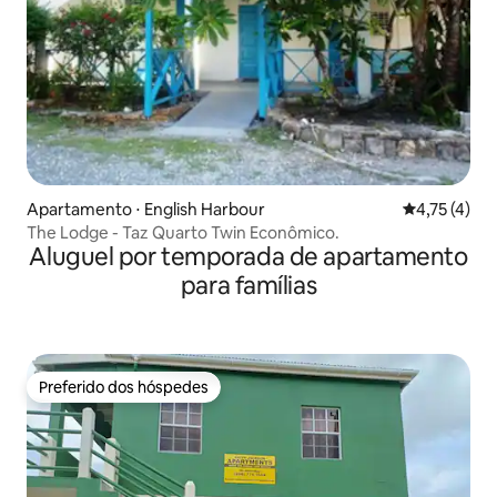
Apartamento ⋅ English Harbour
4,75 de uma 
4,75 (4)
The Lodge - Taz Quarto Twin Econômico.
Aluguel por temporada de apartamento
para famílias
Preferido dos hóspedes
Preferido dos hóspedes