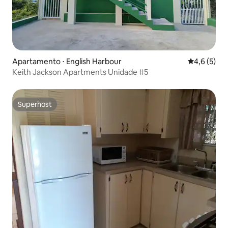
Apartamento ⋅ English Harbour
4,6 de uma 
4,6 (5)
Keith Jackson Apartments Unidade #5
Superhost
Superhost