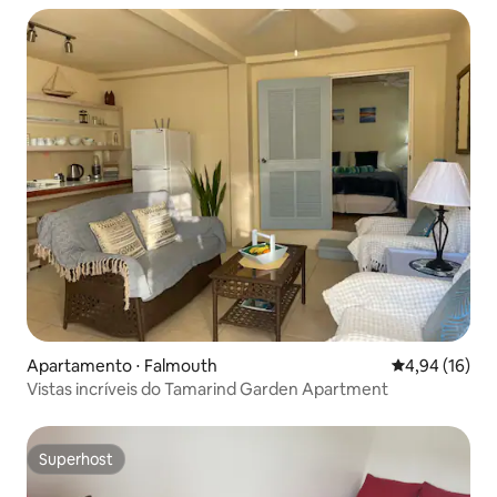
Apartamento ⋅ Falmouth
4,94 de uma a
4,94 (16)
Vistas incríveis do Tamarind Garden Apartment
Superhost
Superhost