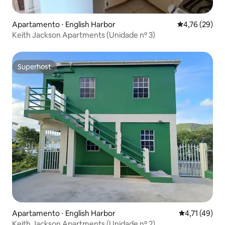
Apartamento ⋅ English Harbor
4,76 de uma a
4,76 (29)
Keith Jackson Apartments (Unidade nº 3)
Superhost
Superhost
Apartamento ⋅ English Harbor
4,71 de uma a
4,71 (49)
Keith Jackson Apartments (Unidade nº 2)