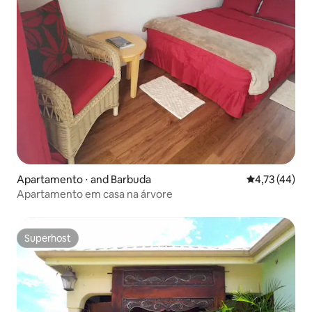
Apartamento ⋅ and Barbuda
4,73 de uma a
4,73 (44)
Apartamento em casa na árvore
Superhost
Superhost