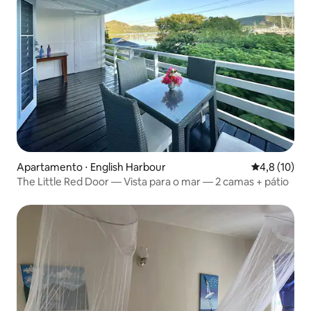
Apartamento ⋅ English Harbour
4,8 de uma a
4,8 (10)
The Little Red Door — Vista para o mar — 2 camas + pátio