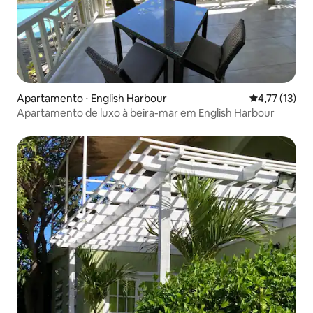
Apartamento ⋅ English Harbour
4,77 de uma a
4,77 (13)
Apartamento de luxo à beira-mar em English Harbour