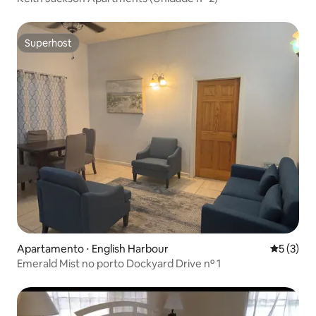
Superhost
Superhost
Apartamento ⋅ English Harbour
5 de uma 
5 (3)
Emerald Mist no porto Dockyard Drive nº 1