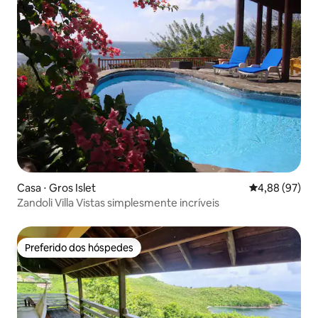
Casa ⋅ Gros Islet
4,88 de uma a
4,88 (97)
Zandoli Villa Vistas simplesmente incríveis
Preferido dos hóspedes
Preferido dos hóspedes