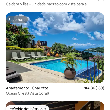
Caldera Villas – Unidade padrão com vista para a
montanha
Superhost
Superhost
Apartamento ⋅ Charlotte
4,86 de uma av
4,86 (169)
Ocean Crest (Vista Coral)
Preferido dos hóspedes