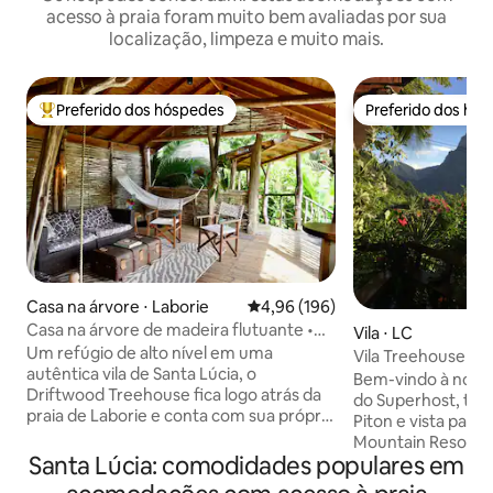
acesso à praia foram muito bem avaliadas por sua
localização, limpeza e muito mais.
Preferido dos hóspedes
Preferido dos hó
Entre os melhores preferidos dos hóspedes
Preferido dos hó
Casa na árvore ⋅ Laborie
4,96 de uma avaliação média de 
4,96 (196)
Casa na árvore de madeira flutuante •
Vila ⋅ LC
Piscina privativa • Perto da praia
Um refúgio de alto nível em uma
Vila Treehouse Hid
autêntica vila de Santa Lúcia, o
mar e Pitons
Bem-vindo à nossa
Driftwood Treehouse fica logo atrás da
do Superhost, tot
praia de Laborie e conta com sua própria
Piton e vista para
piscina privativa, ideal para desfrutar da
Mountain Resort e
vida na ilha com facilidade. O Driftwood
Santa Lúcia: comodidades populares em
Chastanet, conhec
é administrado por Nick e Ben, que serão
excelente mergulh