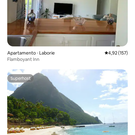
Apartamento ⋅ Laborie
4,92 de uma av
4,92 (157)
Flamboyant Inn
Superhost
Superhost