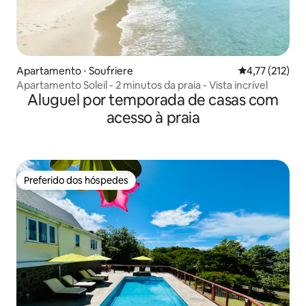
Apartamento ⋅ Soufriere
4,77 de uma av
4,77 (212)
Apartamento Soleil - 2 minutos da praia - Vista incrível
Aluguel por temporada de casas com
acesso à praia
Preferido dos hóspedes
Preferido dos hóspedes