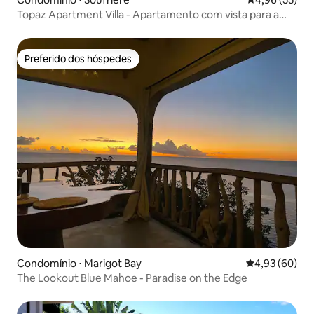
Topaz Apartment Villa - Apartamento com vista para a
montanha
Preferido dos hóspedes
Preferido dos hóspedes
Condomínio ⋅ Marigot Bay
4,93 de uma a
4,93 (60)
The Lookout Blue Mahoe - Paradise on the Edge