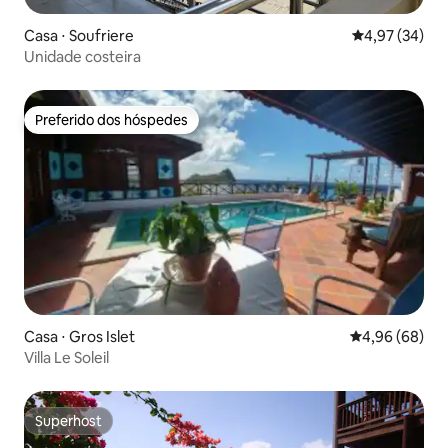
Casa ⋅ Soufriere
4,97 de uma a
4,97 (34)
Unidade costeira
Preferido dos hóspedes
Preferido dos hóspedes
Casa ⋅ Gros Islet
4,96 de uma av
4,96 (68)
Villa Le Soleil
Superhost
Superhost