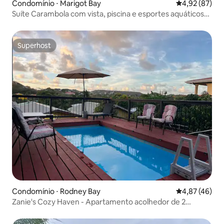
Condomínio ⋅ Marigot Bay
4,92 de uma a
4,92 (87)
Suíte Carambola com vista, piscina e esportes aquáticos
gratuitos.
Superhost
Superhost
Condomínio ⋅ Rodney Bay
4,87 de uma a
4,87 (46)
Zanie's Cozy Haven - Apartamento acolhedor de 2
quartos