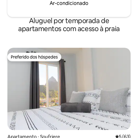
Ar-condicionado
Aluguel por temporada de
apartamentos com acesso à praia
Preferido dos hóspedes
Preferido dos hóspedes
Apartamento ⋅ Soufriere
5 de uma a
5 (63)