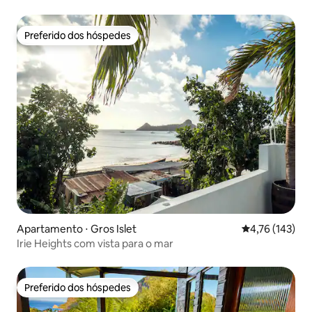
Preferido dos hóspedes
Preferido dos hóspedes
Apartamento ⋅ Gros Islet
4,76 de uma av
4,76 (143)
Irie Heights com vista para o mar
Preferido dos hóspedes
Preferido dos hóspedes