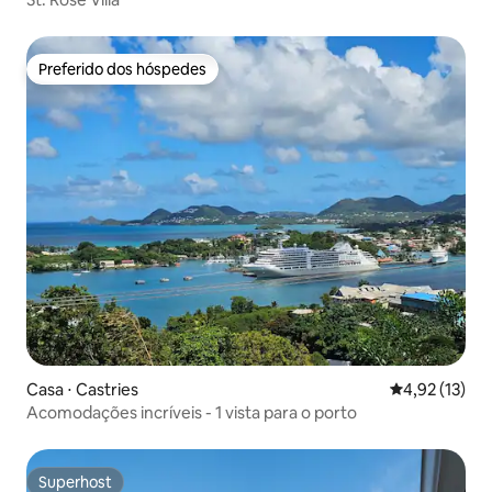
Preferido dos hóspedes
Preferido dos hóspedes
Casa ⋅ Castries
4,92 de uma a
4,92 (13)
Acomodações incríveis - 1 vista para o porto
Superhost
Superhost