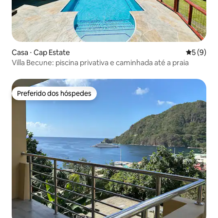
Casa ⋅ Cap Estate
5 de uma 
5 (9)
Villa Becune: piscina privativa e caminhada até a praia
Preferido dos hóspedes
Preferido dos hóspedes