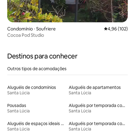
Condomínio ⋅ Soufriere
4,96 de uma av
4,96 (102)
Cocoa Pod Studio
Destinos para conhecer
Outros tipos de acomodações
Aluguéis de condomínios
Aluguéis de apartamentos
Santa Lúcia
Santa Lúcia
Pousadas
Aluguéis por temporada com café da manhã
Santa Lúcia
Santa Lúcia
Aluguéis de espaços ideais para famílias
Aluguéis por temporada com suítes privativas
Santa Lúcia
Santa Lúcia