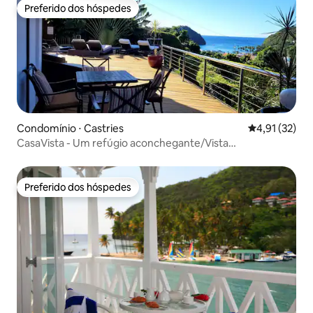
Preferido dos hóspedes
Preferido dos hóspedes
Condomínio ⋅ Castries
4,91 de uma a
4,91 (32)
CasaVista - Um refúgio aconchegante/Vista
panorâmica/A poucos minutos da praia
Preferido dos hóspedes
Preferido dos hóspedes