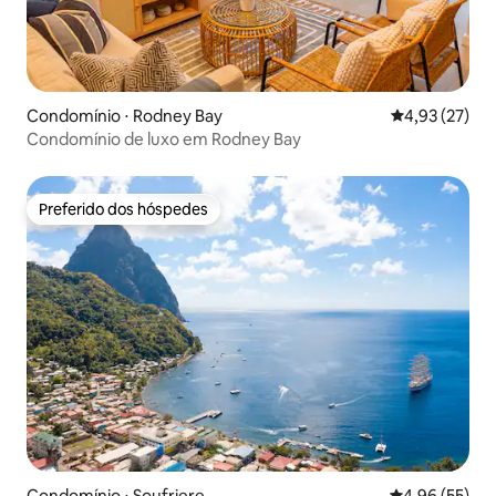
Condomínio ⋅ Rodney Bay
4,93 de uma a
4,93 (27)
Condomínio de luxo em Rodney Bay
Preferido dos hóspedes
Preferido dos hóspedes
Condomínio ⋅ Soufriere
4,96 de uma a
4,96 (55)