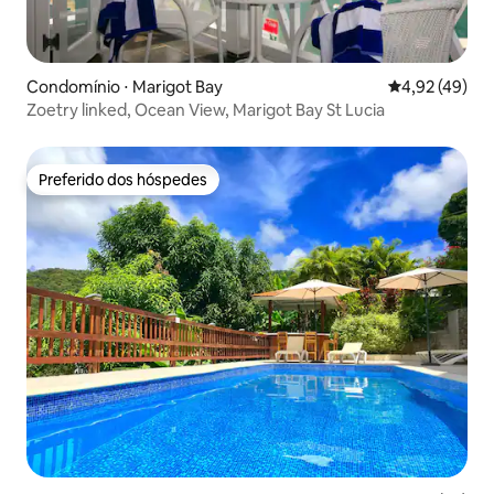
Condomínio ⋅ Marigot Bay
4,92 de uma a
4,92 (49)
Zoetry linked, Ocean View, Marigot Bay St Lucia
Preferido dos hóspedes
Preferido dos hóspedes