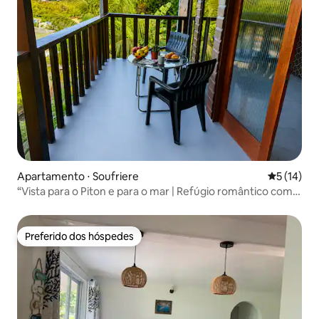
Apartamento ⋅ Soufriere
5 de uma a
5 (14)
“Vista para o Piton e para o mar | Refúgio romântico com
varanda”
Preferido dos hóspedes
Preferido dos hóspedes