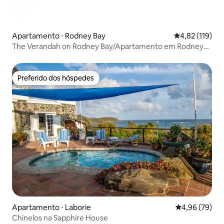
Apartamento ⋅ Rodney Bay
4,82 de uma av
4,82 (119)
The Verandah on Rodney Bay/Apartamento em Rodney
Bay
Preferido dos hóspedes
Preferido dos hóspedes
Apartamento ⋅ Laborie
4,96 de uma a
4,96 (79)
Chinelos na Sapphire House