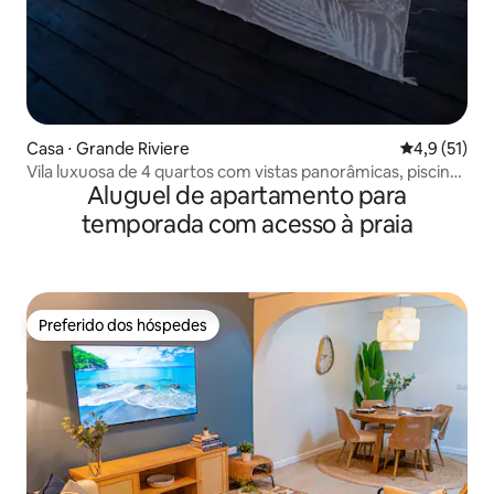
Casa ⋅ Grande Riviere
4,9 de uma a
4,9 (51)
Vila luxuosa de 4 quartos com vistas panorâmicas, piscina
Aluguel de apartamento para
e jacuzzi
temporada com acesso à praia
Preferido dos hóspedes
Preferido dos hóspedes