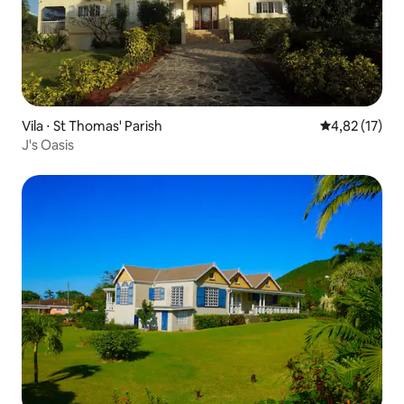
Vila ⋅ St Thomas' Parish
4,82 de uma a
4,82 (17)
J's Oasis