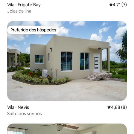
Vila ⋅ Frigate Bay
4,71 de uma 
4,71 (7)
Joias da ilha
Preferido dos hóspedes
Preferido dos hóspedes
Vila ⋅ Nevis
4,88 de uma 
4,88 (8)
Suíte dos sonhos