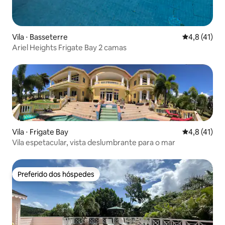
Vila ⋅ Basseterre
4,8 de uma a
4,8 (41)
Ariel Heights Frigate Bay 2 camas
Vila ⋅ Frigate Bay
4,8 de uma a
4,8 (41)
Vila espetacular, vista deslumbrante para o mar
Preferido dos hóspedes
Preferido dos hóspedes