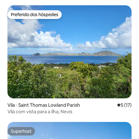
Preferido dos hóspedes
Preferido dos hóspedes
Vila ⋅ Saint Thomas Lowland Parish
5 de uma a
5 (17)
Vila com vista para a ilha, Nevis
Superhost
Superhost