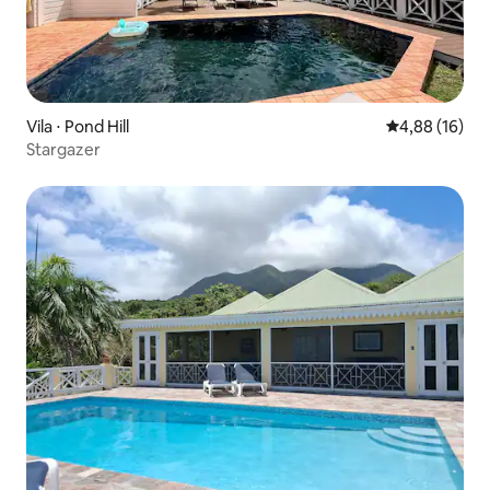
Vila ⋅ Pond Hill
4,88 de uma a
4,88 (16)
Stargazer