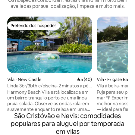
Os hóspedes concordam: estas vilas foram muito bem
avaliadas por sua localização, limpeza e muito mais.
Preferido dos hóspedes
Preferido dos hóspedes
Vila ⋅ New Castle
5 de uma avaliação média de
5 (40)
Vila ⋅ Frigate Bay
Linda 3br/3bth c/piscina-2 minutos a pé
Vila à beira-mar c
até a praia
infinita e perto de
Harmony Beach Villa está localizada em
Fuja para seu paraí
um bairro tranquilo perto de uma linda
mar 🌴 Experimente a vida na ilha no seu
praia isolada. Observe as ondas rolarem
melhor na nossa vi
suavemente enquanto relaxa em uma
— ideal para famíl
São Cristóvão e Nevis: comodidades
praia que na maioria dos dias será só sua.
busca sol, mar e serenid
Todo conforto foi pensado para garantir
deslumbrantes do 
populares para aluguel por temporada
que você tenha uma estadia maravilhosa
grande deck e da 
em vilas
e memorável, desde as novas camas e
infinita A poucos passos de praias, golfe,