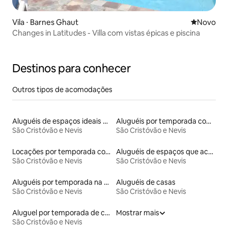
Vila ⋅ Barnes Ghaut
Novo lugar
Novo
Changes in Latitudes - Villa com vistas épicas e piscina
Destinos para conhecer
Outros tipos de acomodações
Aluguéis de espaços ideais para famílias
Aluguéis por temporada com banheira de hidromassagem
São Cristóvão e Nevis
São Cristóvão e Nevis
Locações por temporada com piscina
Aluguéis de espaços que aceitam animais de estimação
São Cristóvão e Nevis
São Cristóvão e Nevis
Aluguéis por temporada na orla
Aluguéis de casas
São Cristóvão e Nevis
São Cristóvão e Nevis
Aluguel por temporada de casas de hóspedes
Mostrar mais
São Cristóvão e Nevis