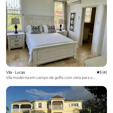
Vila ⋅ Lucas
5 de uma 
5 (4)
Vila moderna em campo de golfe com vista para o
Oceano Atlântico