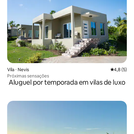
Vila ⋅ Nevis
4,8 de uma 
4,8 (5)
Próximas sensações
Aluguel por temporada em vilas de luxo