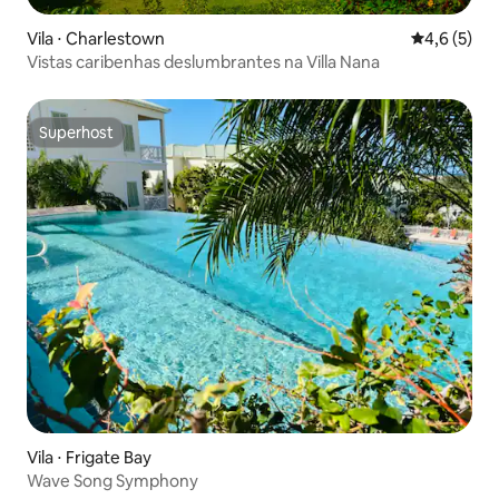
Vila ⋅ Charlestown
4,6 de uma 
4,6 (5)
Vistas caribenhas deslumbrantes na Villa Nana
Superhost
Superhost
Vila ⋅ Frigate Bay
Wave Song Symphony