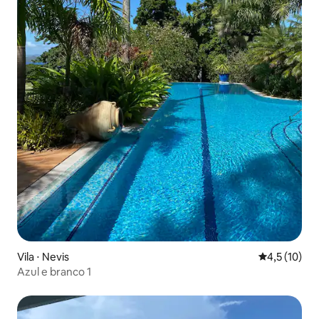
Vila ⋅ Nevis
4,5 de uma a
4,5 (10)
Azul e branco 1