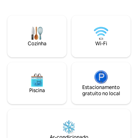
cozinha totalmente abastecida até as
compras e vida noturna Quadra
toalhas de banho de luxo, roupas de
e espaço de estar ao ar 
cama e produtos de higiene pessoal.
totalmente equipa
Deixe-nos hospedar sua estadia em
áreas de relaxam
nossa encantadora vila. Temos certeza
Estacionamento gr
de que o estresse e as preocupações do
confiável e espaço de t
mundo real desaparecerão. Você não vai
para famílias, casa
Cozinha
Wi-Fi
querer ir embora!
Estacionamento
Piscina
gratuito no local
Ar-condicionado