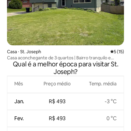
Casa ⋅ St. Joseph
5 de uma a
5 (15)
Casa aconchegante de 3 quartos | Bairro tranquilo e
Qual é a melhor época para visitar St.
conveniente
Joseph?
Mês
Preço médio
Temp. média
Jan.
R$ 493
-3 °C
Fev.
R$ 493
0 °C