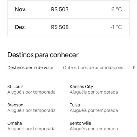
Nov.
R$ 503
6 °C
Dez.
R$ 508
-1 °C
Destinos para conhecer
Destinos perto de você
Outros tipos de acomodações
Pr
St. Louis
Kansas City
Aluguéis por temporada
Aluguéis por temporada
Branson
Tulsa
Aluguéis por temporada
Aluguéis por temporada
Omaha
Bentonville
Aluguéis por temporada
Aluguéis por temporada