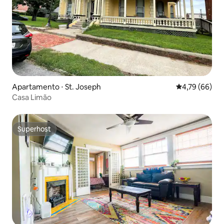
Apartamento ⋅ St. Joseph
4,79 de uma a
4,79 (66)
Casa Limão
Superhost
Superhost