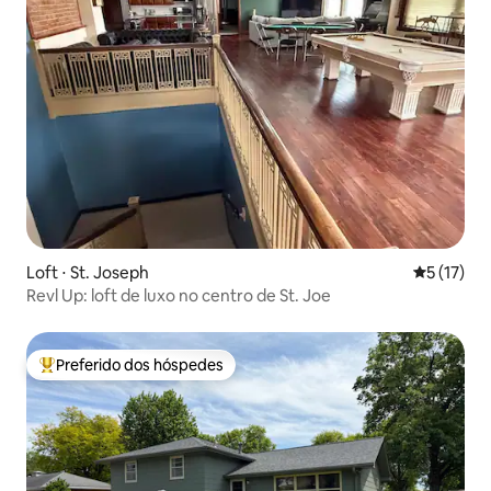
Loft ⋅ St. Joseph
5 de uma a
5 (17)
Revl Up: loft de luxo no centro de St. Joe
Preferido dos hóspedes
Entre os melhores preferidos dos hóspedes