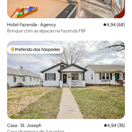
Hotel-fazenda ⋅ Agency
4,94 de uma av
4,94 (68)
Brinque com as alpacas na fazenda FBF
Preferido dos hóspedes
Entre os melhores preferidos dos hóspedes
Casa ⋅ St. Joseph
4,94 de uma a
4,94 (35)
Casa charmosa de 2 quartos