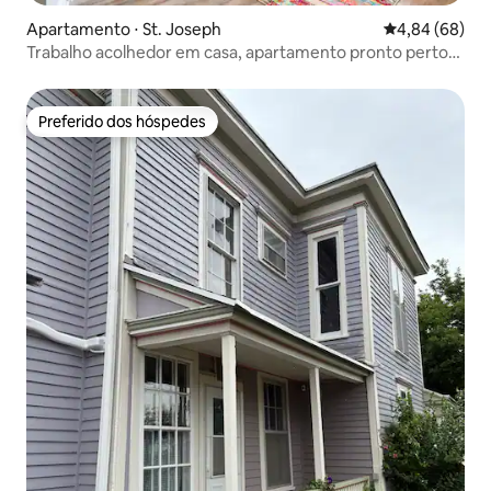
Apartamento ⋅ St. Joseph
4,84 de uma av
4,84 (68)
Trabalho acolhedor em casa, apartamento pronto perto
do centro da cidade
Preferido dos hóspedes
Preferido dos hóspedes