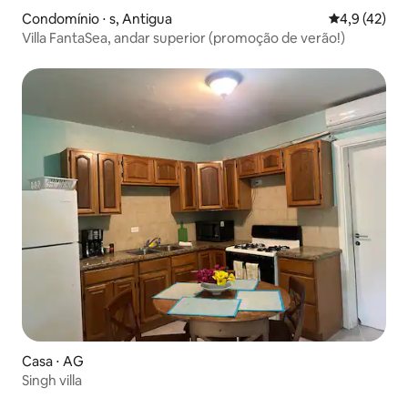
Condomínio ⋅ s, Antigua
4,9 de uma a
4,9 (42)
Villa FantaSea, andar superior (promoção de verão!)
Casa ⋅ AG
Singh villa