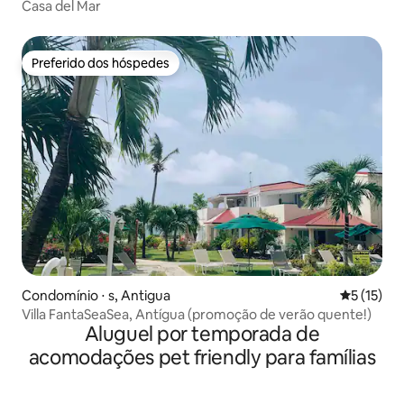
Casa del Mar
Preferido dos hóspedes
Preferido dos hóspedes
Condomínio ⋅ s, Antigua
5 de uma a
5 (15)
Villa FantaSeaSea, Antígua (promoção de verão quente!)
Aluguel por temporada de
acomodações pet friendly para famílias