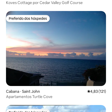
Koves Cottage por Cedar Valley Golf Course
Preferido dos hóspedes
Preferido dos hóspedes
Cabana ⋅ Saint John
4,83 de uma av
4,83 (121)
Apartamentos Turtle Cove