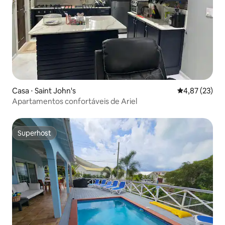
Casa ⋅ Saint John's
4,87 de uma a
4,87 (23)
Apartamentos confortáveis de Ariel
Superhost
Superhost