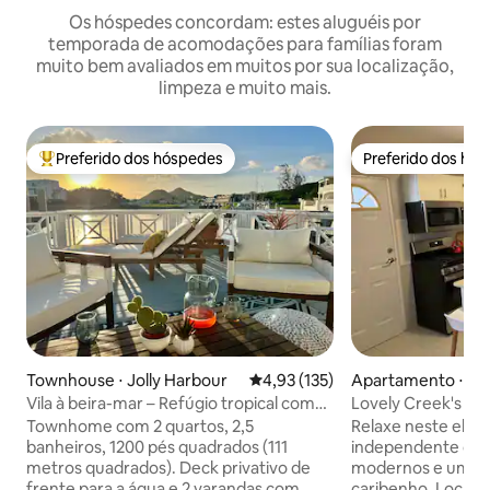
Os hóspedes concordam: estes aluguéis por
temporada de acomodações para famílias foram
muito bem avaliados em muitos por sua localização,
limpeza e muito mais.
Preferido dos hóspedes
Preferido dos hó
Entre os melhores preferidos dos hóspedes
Preferido dos hó
Townhouse ⋅ Jolly Harbour
4,93 de uma avaliação média de 
4,93 (135)
Apartamento ⋅ Sa
Vila à beira-mar – Refúgio tropical com
Lovely Creek's - 
design inteligente
quarto com estac
Townhome com 2 quartos, 2,5
Relaxe neste ele
banheiros, 1200 pés quadrados (111
independente de 
metros quadrados). Deck privativo de
modernos e um au
frente para a água e 2 varandas com
caribenho. Localiz