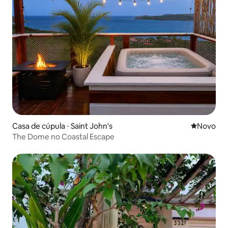
Casa de cúpula ⋅ Saint John's
Novo lugar
Novo
The Dome no Coastal Escape