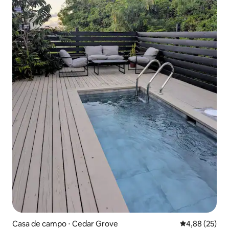
Casa de campo ⋅ Cedar Grove
4,88 de uma a
4,88 (25)