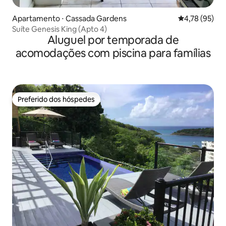
Apartamento ⋅ Cassada Gardens
4,78 de uma a
4,78 (95)
Suíte Genesis King (Apto 4)
Aluguel por temporada de
acomodações com piscina para famílias
Preferido dos hóspedes
Preferido dos hóspedes