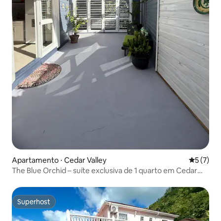
Apartamento ⋅ Cedar Valley
5 de uma 
5 (7)
The Blue Orchid – suíte exclusiva de 1 quarto em Cedar
Valley
Superhost
Superhost