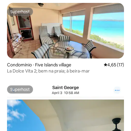
Superhost
Superhost
Condomínio ⋅ Five Islands village
4,65 de uma a
4,65 (17)
La Dolce Vita 2; bem na praia; à beira-mar
Superhost
Superhost