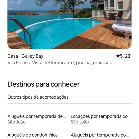
Casa ⋅ Galley Bay
5 de uma a
5 (23)
Vila Polaris. Vista deslumbrante, piscina, praia nas
proximidades.
Destinos para conhecer
Outros tipos de acomodações
Aluguéis por temporada de acomodações de luxo
Locações por temporada com piscina
São João
São João
Aluguéis de condomínios
Aluguéis por temporada com banheira de hidromassagem