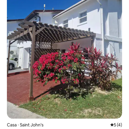
Casa ⋅ Saint John's
5 de uma 
5 (4)