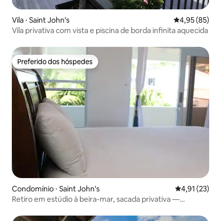
Vila ⋅ Saint John's
4,95 de uma a
4,95 (85)
Vila privativa com vista e piscina de borda infinita aquecida
Preferido dos hóspedes
Preferido dos hóspedes
Condomínio ⋅ Saint John's
4,91 de uma a
4,91 (23)
Retiro em estúdio à beira-mar, sacada privativa —
Unidade 19C