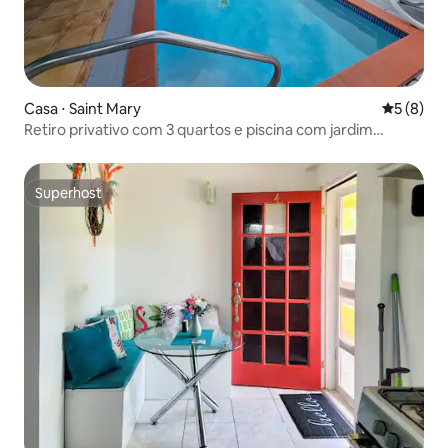
Casa ⋅ Saint Mary
5 de uma 
5 (8)
Retiro privativo com 3 quartos e piscina com jardim
exuberante
Superhost
Superhost