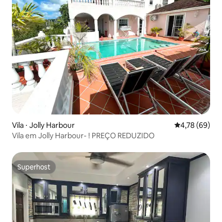
Vila ⋅ Jolly Harbour
4,78 de uma a
4,78 (69)
Vila em Jolly Harbour- ! PREÇO REDUZIDO
Superhost
Superhost