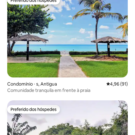
Preferido dos hóspedes
Preferido dos hóspedes
Condomínio ⋅ s, Antigua
4,96 de uma a
4,96 (91)
Comunidade tranquila em frente à praia
Preferido dos hóspedes
Preferido dos hóspedes