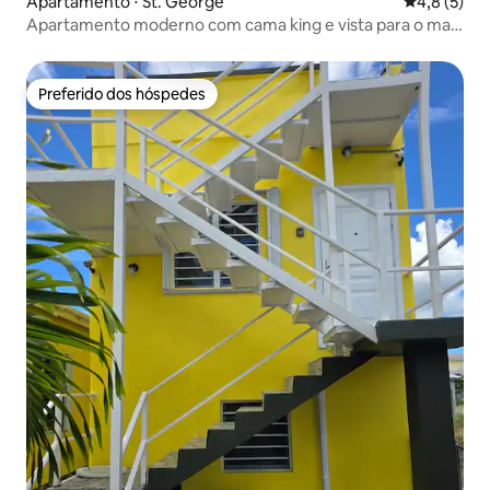
Apartamento ⋅ St. George
4,8 de uma 
4,8 (5)
Apartamento moderno com cama king e vista para o mar
| Perto de tudo | Lavanderia
Preferido dos hóspedes
Preferido dos hóspedes