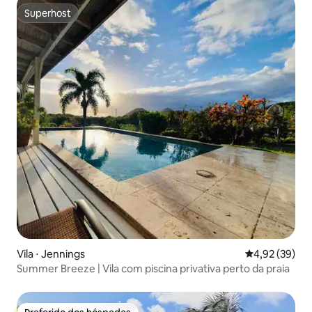
Superhost
Superhost
Vila ⋅ Jennings
4,92 de uma a
4,92 (39)
Summer Breeze | Vila com piscina privativa perto da praia